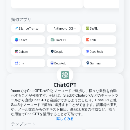
を作成する
類似アプリ
3Scribe Transcription
Anthropic（Claude）
BigML
Canva
ChatGPT
Coda
Cohere
DeepL
DeepSeek
Dify
DocsFold
Gamma
ChatGPT
YoomではChatGPTのAPIとノーコードで連携し、様々な業務を自動
化することが可能です。例えば、SlackやChatworkなどのチャットツ
ールから直接ChatGPTと会話ができるようにしたり、ChatGPTと他
SaaSをノーコードで簡単に連携することができます。議事録の要約
や、メール文面からのテキスト抽出、商品説明文の作成など、様々
な用途でChatGPTを活用することが可能です。
詳しくみる
テンプレート