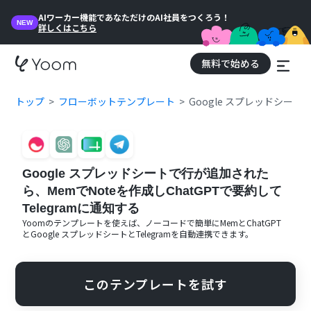
AIワーカー機能であなただけのAI社員をつくろう！
NEW
詳しくはこちら
無料で始める
トップ
フローボットテンプレート
Google スプレッドシート
Google スプレッドシートで行が追加された
ら、MemでNoteを作成しChatGPTで要約して
Telegramに通知する
Yoomのテンプレートを使えば、ノーコードで簡単に
Mem
と
ChatGPT
と
Google スプレッドシート
と
Telegram
を自動連携できます。
このテンプレートを試す