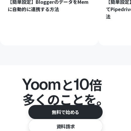
【簡単設定】BloggerのデータをMem
【簡単設定】
に自動的に連携する方法
てPiped
法
Yoom
10
と
倍
多くのことを。
無料で始める
資料請求