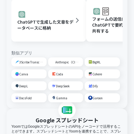
フォームの送信内容
ChatGPTで生成した文章をデ
ChatGPTで要約し、G
ータベースに格納
共有する
類似アプリ
3Scribe Transcription
Anthropic（Claude）
BigML
Canva
Coda
Cohere
DeepL
DeepSeek
Dify
DocsFold
Gamma
Garoon
Google スプレッドシート
YoomではGoogleスプレッドシートのAPIをノーコードで活用するこ
とができます。スプレッドシートとYoomを連携することで、スプレ