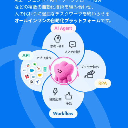
‍■注意事項
などの複数の自動化技術を組み合わせ、
Google スプレッドシート、Mem、ChatGPT、
人の代わりに退屈なデスクワークを終わらせる
TelegramのそれぞれとYoomを連携してください。
オールインワンの自動化プラットフォーム
です。
トリガーは5分、10分、15分、30分、60分の間隔で起動
間隔を選択できます。
プランによって最短の起動間隔が異なりますので、ご注意
ください。
ChatGPT（OpenAI）のアクションを実行するには、
OpenAIの
API有料プラ
ンの契約が必要です。（APIが使用
されたときに支払いができる状態）
ChatGPTのAPI利用はOpenAI社が有料で提供しており、
API疎通時のトークンにより従量課金される仕組みとなっ
ています。そのため、API使用時にお支払いが行える状況
でない場合エラーが発生しますのでご注意ください。