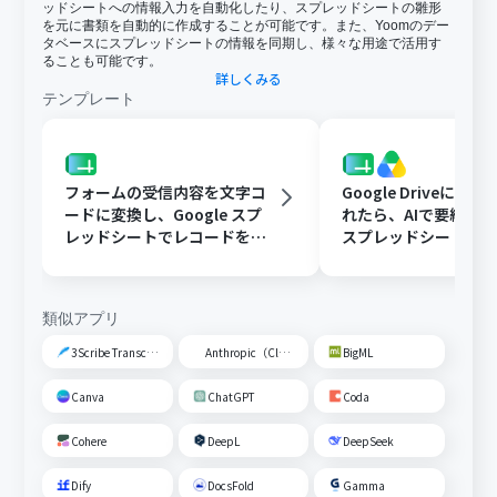
ッドシートへの情報入力を自動化したり、スプレッドシートの雛形
を元に書類を自動的に作成することが可能です。また、Yoomのデー
タベースにスプレッドシートの情報を同期し、様々な用途で活用す
ることも可能です。
詳しくみる
テンプレート
フォームの受信内容を文字コ
Google Driveに文
ードに変換し、Google スプ
れたら、AIで要約してG
レッドシートでレコードを追
スプレッドシートの
加する
トに追加する
類似アプリ
3Scribe Transcription
Anthropic（Claude）
BigML
Canva
ChatGPT
Coda
Cohere
DeepL
DeepSeek
Dify
DocsFold
Gamma