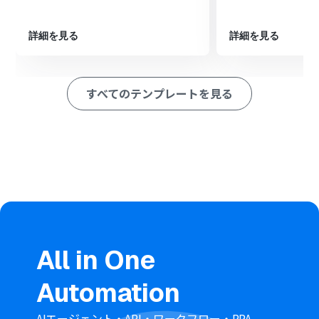
続いて、オペレーションでChatGPTの「テキストを生
成」アクションを設定し、作成されたMemのノート内容
詳細を見る
詳細を見る
を要約します
最後に、オペレーションでTelegramの「メッセージを送
信」アクションを設定し、生成された要約を指定のチャン
ネルへ通知します
すべてのテンプレートを見る
■このワークフローのカスタムポイント
Memでノートを作成する際に、タイトルや本文にGoogle
スプレッドシートから取得したどの情報（列）を反映さ
せるか、任意で設定してください
ChatGPTでテキストを生成するアクションでは、どのよ
うな要約を生成したいかに応じて、プロンプト（指示文
章）を任意で設定してください
Telegramでメッセージを送信するアクションでは、通知
先のチャンネルやメッセージ本文の内容を、ChatGPTが
生成した要約などを用いて任意で設定してください
All in One
※「トリガー」：フロー起動のきっかけとなるアクション、「オ
Automation
ペレーション」：トリガー起動後、フロー内で処理を行うアク
ション
AIエージェント・API・ワークフロー・RPA