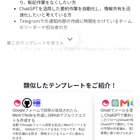
り、転記作業をなくしたい方
ChatGPTを活用した要約作業を自動化し、情報共有を迅
速化したいと考えている方
Telegramでの通知内容の作成に時間をかけているチーム
のリーダーや担当者の方
■このテンプレートを使うメリット
スプレッドシートへの入力だけでMemへのノート作成や
要約、通知までが完了するため、これまで手作業に費や
していた時間を別の業務にあてることができます
手動での転記やコピー＆ペーストがなくなることで、情報
の入力間違いや共有漏れといったヒューマンエラーの発
生を防ぎます
類似したテンプレートをご紹介！
■フローボットの流れ
はじめに、ChatGPT、Google スプレッドシート、
Mem、TelegramをYoomと連携します
Googleフォームで回答が送信されたら、
Gmailでメールを受信し
次に、トリガーでGoogle スプレッドシートを選択し、
MemでNoteを作成しGitHubでプルリクエス
しChatGPTで要約して
「行が追加されたら」というアクションを設定します
トを作成する
このフローはGmailの特定
ChatGPTで要約してSla
自動でGoogleフォーム回答を起点にMemでノートを
オペレーションでMemの「Create Note」アクションを
の手間や共有漏れ、見落と
作成し、GitHubでプルリクを生むフローです。転記
設定し、スプレッドシートの情報を基にノートを作成し
業務に振り向けられます。
や対応漏れを防ぎ、開発タスクをスムーズに進めら
れます。
ます