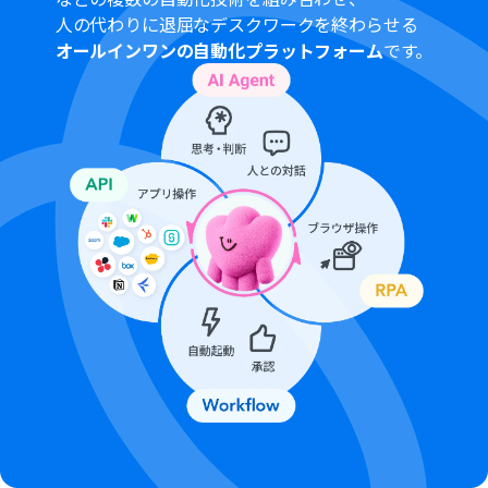
となりますので、ご注意ください。
人の代わりに退屈なデスクワークを終わらせる
有料プランは、2週間の無料トライアルを行うことが可能
オールインワンの自動化プラットフォーム
です。
です。無料トライアル中には制限対象のアプリや機能（オ
ペレーション）を使用することができます。