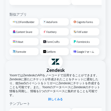
類似アプリ
123FormBuilder
AidaForm
Cognito Forms
Content Snare
Feathery
FillFaster
Fillout
FormCrafts
Formbricks
Formsite
Getform
Googleフォーム
Zendesk
YoomではZendeskのAPIをノーコードで活用することができます。
Zendeskに新たにチケットが作成されたことをチャットに通知した
り、他SaaSのイベントをトリガーにZendeskにチケットを作成する
ことも可能です。また、YoomのデータベースにZendeskのチケット
情報を同期し、情報を1つのデータベースに集約することも可能で
す。
詳しくみる
テンプレート