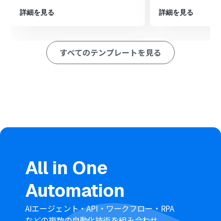
ーションでZendeskの「チケットを作成」を設定します
詳細を見る
詳細を見る
※「トリガー」：フロー起動のきっかけとなるアクション、「オ
ペレーション」：トリガー起動後、フロー内で処理を行うアク
ション
すべてのテンプレートを見る
■このワークフローのカスタムポイント
分岐機能の設定では、Typeformのどの質問項目に、どの
ような回答があった場合にチケットを作成するか、その
条件を任意で設定してください
Zendeskでチケットを作成するアクションでは、チケッ
トの件名や説明文、担当者などを、Typeformの回答内容
を引用して任意に設定してください
■
注意事項
TypeformとZendeskのそれぞれとYoomを連携してくだ
さい。
All in One
Typeformで回答内容を取得する方法は
こちら
を参照して
ください。
Automation
分岐はミニプラン以上でご利用いただける機能、
Zendeskはチームプラン・サクセスプランでのみご利用
いただけるアプリとなっております。フリープランの場合
AIエージェント・API・ワークフロー・RPA
は設定しているフローボットのオペレーションはエラー
などの複数の自動化技術を組み合わせ、