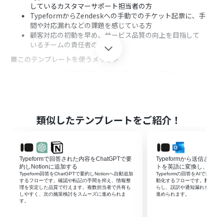
しているカスタマーサポート担当者の方
TypeformからZendeskへの手動でのチケット起票に、手
間や対応漏れなどの課題を感じている方
顧客対応の初動を早め、サービス品質の向上を目指して
いるチームの責任者の方
■このテンプレートを使うメリット
Typeformの回答内容に応じてZendeskへ自動でチケット
が作成されるため、これまで手作業に費やしていた時間
を短縮できます
手作業での転記作業が不要になることで、入力間違いや対
応漏れといったヒューマンエラーのリスク軽減に繋がり
類似したテンプレートをご紹介！
ます
■フローボットの流れ
はじめに、TypeformとZendeskをYoomと連携します
Typeformで回答された内容をChatGPTで要
Typeformから送信
次に、トリガーでTypeformを選択し、「フォームが送信
約しNotionに追加する
トを英語に変換し、Out
されたら」というアクションを設定します
Typeform回答をChatGPTで要約しNotionへ自動追加
Typeformの回答をAIで英訳
次に、オペレーションで「分岐機能」を設定し、特定の
するフローです。確認や転記の手間を抑え、情報整
動化するフローです。翻訳
理を安定した品質で行えます。複数担当者で共有も
らし、誤訳や通知漏れを防
回答があった場合に後続のアクションが実行されるよう、
しやすく、次の施策検討をスムーズに進められま
進められます。
条件を指定します
す。
最後に、条件に合致した場合のアクションとして、オペレ