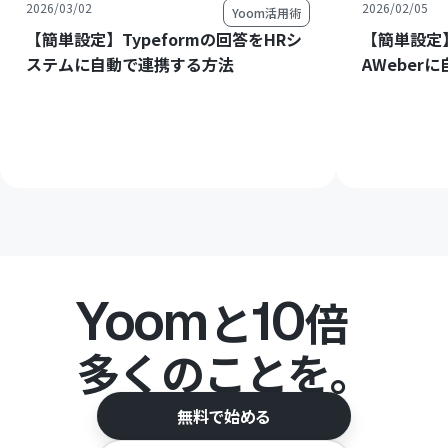
2026/03/02
2026/02/05
Yoom活用術
【簡単設定】Typeformの回答をHRシ
【簡単設定】
ステムに自動で連携する方法
AWeber
Yoom
10
と
倍
多くのことを。
無料で始める