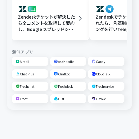
Zendeskチケットが解決した
Zendeskでチケット
ら全コメントを取得して要約
れたら、言語別にフ
し、Google スプレッドシー
ングを行いTelegra
トにFAQとして追加する
する
類似アプリ
Aircall
AskHandle
Canny
Chat Plus
ChatBot
CloudTalk
Freshchat
Freshdesk
Freshservice
Front
Gist
Groove