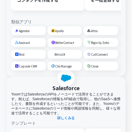
コンタクトを作成する
を一括登録する
類似アプリ
Agendor
Apollo
Attio
Axonaut
BetterContact
Bigin by Zoho CRM
Bird
Bitrix24
CallConnect
Capsule CRM
Clio Manage
Close
Salesforce
YoomではSalesforceのAPIをノーコードで活用することができま
す。例えば、Salesforceの情報をAPI経由で取得し、他のSaaSへ連携
したり、書類を作成するといったことが可能です。また、Yoomのデ
ータベースにSalesforceのリード情報や商談情報を同期し、様々な用
途で活用することも可能です。
詳しくみる
テンプレート