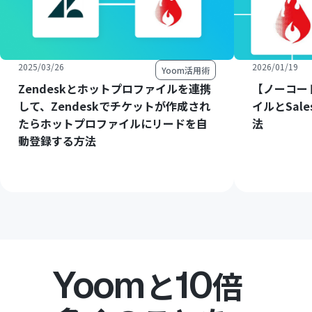
2025/03/26
2026/01/19
Yoom活用術
Zendeskとホットプロファイルを連携
【ノーコー
して、Zendeskでチケットが作成され
イルとSal
たらホットプロファイルにリードを自
法
動登録する方法
Yoom
10
と
倍