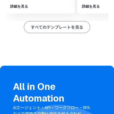
ホットプロファイルのトリガー設定では、名刺の新規登
録をチェックする実行間隔を任意で設定できますので、業
詳細を見る
詳細を見る
務の状況に合わせて調整してください
Salesforceにリードを作成する際、ホットプロファイル
から取得した名刺情報（会社名、氏名、部署、役職な
すべてのテンプレートを見る
ど）をどのフィールドに登録するか、自由にマッピング
設定が可能です
■注意事項
ホットプロファイル、SalesforceのそれぞれとYoomを連
携してください。
Salesforceはチームプラン・サクセスプランでのみご利用
いただけるアプリとなっております。フリープラン・ミニ
プランの場合は設定しているフローボットのオペレーシ
ョンやデータコネクトはエラーとなりますので、ご注意く
ださい。
チームプランやサクセスプランなどの有料プランは、2週
All in One
間の無料トライアルを行うことが可能です。無料トライア
ル中には制限対象のアプリを使用することができます。
Automation
データベースを操作するオペレーションで、レコード追加
や更新を行う際は、Salesforceの入力形式に沿って設定を
行ってください。例えば、Salesforceの入力形式が選択式
AIエージェント・API・ワークフロー・RPA
かつ英語入力の場合、選択肢に存在しない値や異なる言
などの複数の自動化技術を組み合わせ、