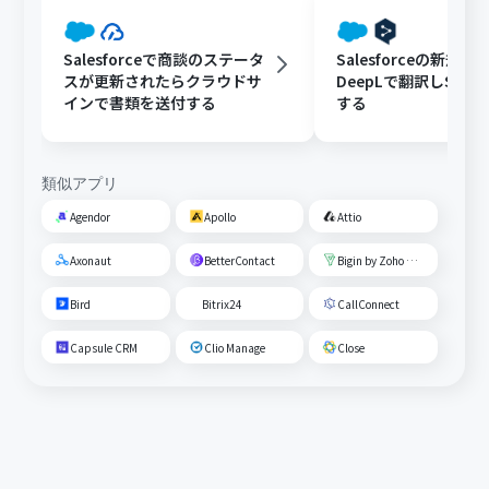
Salesforceで商談のステータ
Salesforceの新規
スが更新されたらクラウドサ
DeepLで翻訳しSlac
インで書類を送付する
する
類似アプリ
Agendor
Apollo
Attio
Axonaut
BetterContact
Bigin by Zoho CRM
Bird
Bitrix24
CallConnect
Capsule CRM
Clio Manage
Close