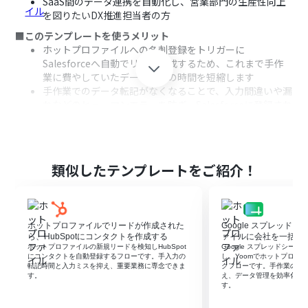
SaaS間のデータ連携を自動化し、営業部門の生産性向上
を図りたいDX推進担当者の方
■このテンプレートを使うメリット
ホットプロファイルへの名刺登録をトリガーに
Salesforceへ自動でリード作成するため、これまで手作
業に費やしていたデータ入力の時間を短縮します
手作業でのデータ転記がなくなることで、入力間違いや漏
れなどのヒューマンエラーを防ぎ、Salesforceに登録され
るデータの正確性を高めることに繋がります
■フローボットの流れ
はじめに、ホットプロファイルとSalesforceをYoomと連
携します
類似したテンプレートをご紹介！
次に、トリガーでホットプロファイルを選択し、「名刺が
登録されたら」というアクションを設定します
最後に、オペレーションでSalesforceの「レコードを追
加する」アクションを設定し、ホットプロファイルから取
ホットプロファイルでリードが作成された
Google スプレッド
得した情報をリードの各項目に紐付けます
ら、HubSpotにコンタクトを作成する
ァイルに会社を一括登
ホットプロファイルの新規リードを検知しHubSpot
Google スプレッドシー
※「トリガー」：フロー起動のきっかけとなるアクション、「オ
にコンタクトを自動登録するフローです。手入力の
し、Yoomでホットプロフ
転記時間と入力ミスを抑え、重要業務に専念できま
クフローです。手作業の転
ペレーション」：トリガー起動後、フロー内で処理を行うアク
す。
え、データ管理を効率化し
ション
す。
■このワークフローのカスタムポイント