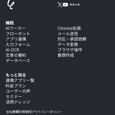
機能
AIワーカー
Chrome拡張
フローボット
メール送信
アプリ連携
対応・承認依頼
入力フォーム
データ変換
AI-OCR
ブラウザ操作
文章の要約
書類作成
データベース
もっと知る
連携アプリ一覧
料金プラン
ユーザーの声
セミナー
活用ナレッジ
会社概要
利用規約
プライバシーポリシー