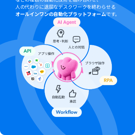
語で入力した値はエラーとなりますのでご注意くださ
人の代わりに退屈なデスクワークを終わらせる
い。
オールインワンの自動化プラットフォーム
です。
トリガーは5分、10分、15分、30分、60分の間隔で起動
間隔を選択できます。
プランによって最短の起動間隔が異なりますので、ご注意
ください。