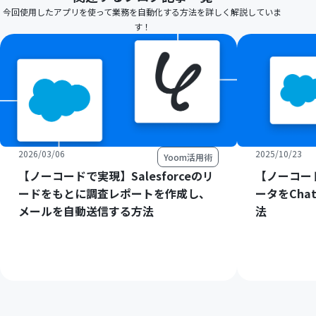
今回使用したアプリを使って業務を自動化する方法を詳しく解説していま
す！
2026/03/06
2025/10/23
Yoom活用術
【ノーコードで実現】Salesforceのリ
【ノーコード
ードをもとに調査レポートを作成し、
ータをCha
メールを自動送信する方法
法