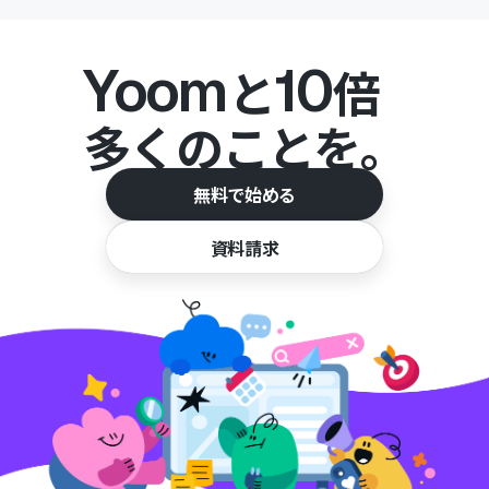
Yoom
10
と
倍
多くのことを。
無料で始める
資料請求