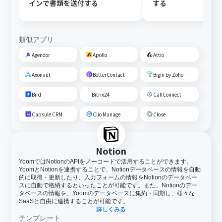
インで書類を送付する
する
類似アプリ
Agendor
Apollo
Attio
Axonaut
BetterContact
Bigin by Zoho CRM
Bird
Bitrix24
CallConnect
Capsule CRM
Clio Manage
Close
Notion
YoomではNotionのAPIをノーコードで活用することができます。
YoomとNotionを連携することで、Notionデータベースの情報を自動
的に取得・更新したり、入力フォームの情報をNotionのデータベー
スに自動で格納するといったことが可能です。また、Notionのデー
タベースの情報を、Yoomのデータベースに集約・同期し、様々な
SaaSと自由に連携することが可能です。
詳しくみる
テンプレート