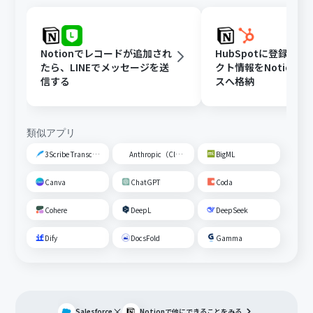
Notionでレコードが追加され
HubSpotに登録さ
たら、LINEでメッセージを送
クト情報をNotion
信する
スへ格納
類似アプリ
3Scribe Transcription
Anthropic（Claude）
BigML
Canva
ChatGPT
Coda
Cohere
DeepL
DeepSeek
Dify
DocsFold
Gamma
×
Salesforce
Notion
で他にできることをみる