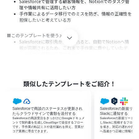
Salesforceで管理する顧客情報を、Notionでのタスク管
理や情報共有に活用したい方
手作業によるデータ移行でのミスを防ぎ、情報の正確性を
担保したいと考えている方
■このテンプレートを使うメリット
Salesforceに取引先が追加されると、自動でNotionへ情
報が同期されるため、これまで手作業に費やしていたデ
ータ入力の時間を短縮できます。
手作業でのデータ転記が不要になるため、入力間違いや
更新漏れといったヒューマンエラーのリスク軽減に繋が
ります。
類似したテンプレートをご紹介！
■フローボットの流れ
はじめに、SalesforceとNotionをYoomと連携します。
次に、トリガーでSalesforceを選択し、「取引先オブジェ
クトに新規レコードが登録されたら」というアクションを
Salesforceで商談のステータスが更新され
Salesforceの新規リ
設定します。
たらクラウドサインで書類を送付する
Slackに通知する
最後に、オペレーションでNotionの「レコードを追加す
Salesforceの商談受注をきっかけにGoogleドキュメ
Salesforceの新規リード
ントで契約書を生成しCloudSignで送信するフロー
しSlackに投稿するフロ
る」アクションを設定し、トリガーで取得した取引先の情
です。手作業の転記ミスや送付漏れを抑え、営業が
を省き、対応の遅れや共有
報を指定のデータベースに追加します。
コア業務に専念できます。
へ迅速かつ正確に情報を届