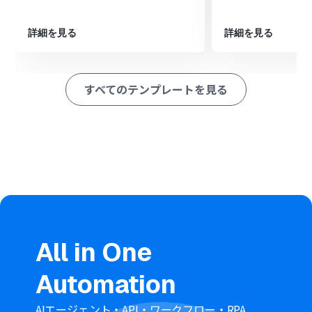
※「トリガー」：フロー起動のきっかけとなるアクション、「オ
ペレーション」：トリガー起動後、フロー内で処理を行うアク
ション
詳細を見る
詳細を見る
■このワークフローのカスタムポイント
Salesforceとの連携設定では、ご利用の環境に応じたマ
すべてのテンプレートを見る
イドメインURLを設定してください。
Notionのオペレーションでは、データベースの各プロパ
ティ（項目）に対して、Salesforceから取得したどの情報
を割り当てるかを自由にカスタマイズできます。
■注意事項
・Salesforce、NotionのそれぞれとYoomを連携してくださ
い。
・Salesforceはチームプラン・サクセスプランでのみご利用い
ただけるアプリとなっております。フリープラン・ミニプランの
場合は設定しているフローボットのオペレーションやデータコ
All in One
ネクトはエラーとなりますので、ご注意ください。
・チームプランやサクセスプランなどの有料プランは、2週間の
Automation
無料トライアルを行うことが可能です。無料トライアル中には
制限対象のアプリを使用することができます。
・トリガーは5分、10分、15分、30分、60分の間隔で起動間隔
AIエージェント・API・ワークフロー・RPA