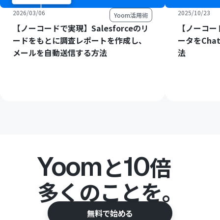
2026/03/06
2025/10/23
Yoom活用術
【ノーコードで実現】Salesforceのリ
【ノーコード
ードをもとに調査レポートを作成し、
ータをCha
メールを自動送信する方法
法
Yoom
10
と
倍
多くのことを。
無料で始める