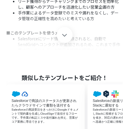
リード獲得からナーチャリングまでのプロセスを効率化
し、顧客へのアプローチを迅速化したい営業企画の方
手作業によるデータ登録でのミスや漏れをなくし、デー
タ管理の正確性を高めたいと考えている方
■このテンプレートを使うメリット
Salesforceにリード情報が登録されると、自動で
SendGridへコンタクトが追加されるため、これまで手作
業で行っていたデータ移行の時間を短縮できます。
手作業による転記が不要になることで、メールアドレスの
入力間違いや登録漏れといったヒューマンエラーを防ぎ、
データ連携の正確性が向上します。
類似したテンプレートをご紹介！
■フローボットの流れ
はじめに、SalesforceとSendGridをYoomと連携します
次に、トリガーでSalesforceを選択し、「リードオブジェ
クトに新規レコードが登録されたら」というアクションを
Salesforceで商談のステータスが更新され
Salesforceの新規リ
設定します
たらクラウドサインで書類を送付する
Slackに通知する
最後に、オペレーションでSendGridを選択し、「コンタ
Salesforceの商談受注をきっかけにGoogleドキュメ
Salesforceの新規リード
ントで契約書を生成しCloudSignで送信するフロー
しSlackに投稿するフロ
クトリストに新規コンタクトを追加」アクションを設定す
です。手作業の転記ミスや送付漏れを抑え、営業が
を省き、対応の遅れや共有
ることで、Salesforceで取得したリード情報を自動で追加
コア業務に専念できます。
へ迅速かつ正確に情報を届
します