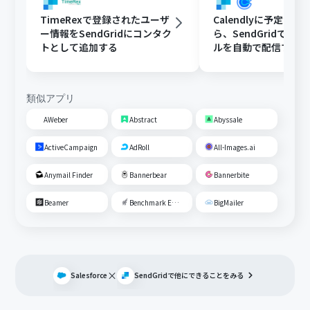
TimeRexで登録されたユーザ
Calendlyに予定が
ー情報をSendGridにコンタク
ら、SendGridで予
トとして追加する
ルを自動で配信する
類似アプリ
AWeber
Abstract
Abyssale
ActiveCampaign
AdRoll
All-Images.ai
Anymail Finder
Bannerbear
Bannerbite
Beamer
Benchmark Email
BigMailer
×
Salesforce
SendGrid
で他にできることをみる