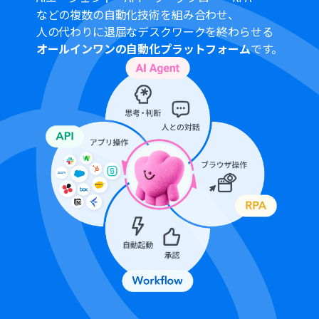
合は設定しているフローボットのオペレーションやデー
などの複数の自動化技術を組み合わせ、
タコネクトはエラーとなりますので、ご注意ください。
人の代わりに退屈なデスクワークを終わらせる
ミニプラン・チームプラン・サクセスプランなどの有料プ
オールインワンの自動化プラットフォーム
です。
ランは、2週間の無料トライアルを行うことが可能です。
無料トライアル中には制限対象のアプリを使用すること
ができます。