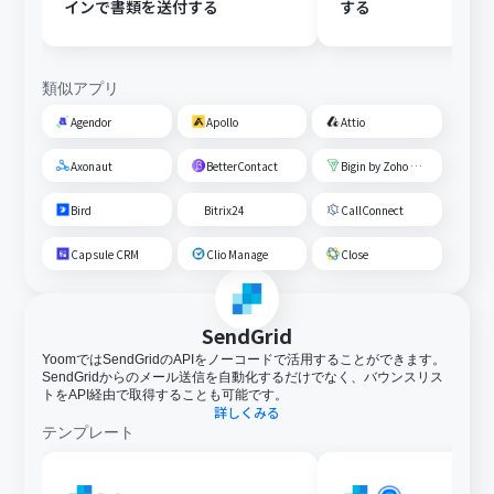
インで書類を送付する
する
類似アプリ
Agendor
Apollo
Attio
Axonaut
BetterContact
Bigin by Zoho CRM
Bird
Bitrix24
CallConnect
Capsule CRM
Clio Manage
Close
SendGrid
YoomではSendGridのAPIをノーコードで活用することができます。
SendGridからのメール送信を自動化するだけでなく、バウンスリス
トをAPI経由で取得することも可能です。
詳しくみる
テンプレート