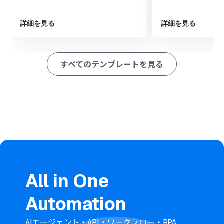
※「トリガー」：フロー起動のきっかけとなるアクション、「オ
ペレーション」：トリガー起動後、フロー内で処理を行うアク
詳細を見る
詳細を見る
ション
■このワークフローのカスタムポイント
すべてのテンプレートを見る
Salesforceと連携する際に、ご利用の環境に応じたマイ
ドメインURLを任意で設定してください。
SendGridでコンタクトを追加する際には、Salesforceの
トリガーで取得したリード情報（氏名、メールアドレス、
会社名など）を引用し、SendGridのどのフィールドに追
加するかを自由に設定できます。
■注意事項
Salesforce、SendGridのそれぞれとYoomを連携してく
ださい。
トリガーは5分、10分、15分、30分、60分の間隔で起動
All in One
間隔を選択できます。
プランによって最短の起動間隔が異なりますので、ご注意
Automation
ください。
Salesforceはミニプラン以上でご利用いただけるアプリ
となっております。フリープラン・パーソナルプランの場
AIエージェント・API・ワークフロー・RPA