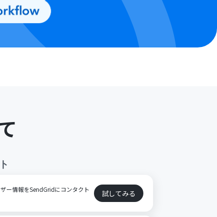
て
ト
ーザー情報をSendGridにコンタクト
試してみる