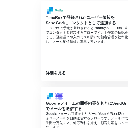
TimeRexで登録されたユーザー情報を
SendGridにコンタクトとして追加する
TimeRexで予定が登録されるとYoomがSendGridに
でコンタクトを追加するフローです。手作業の転記を
くし、登録漏れや入力ミスを防いで顧客管理を効率化
し、メール配信準備も素早く整います。
詳細を見る
Googleフォームの回答内容をもとにSendGri
でメールを送信する
Googleフォーム回答をトリガーにYoomがSendGrid
ォローメールを自動送信するフローです。メール作成
手間や宛先ミス、対応遅れを抑え、顧客対応をスムー
にします。