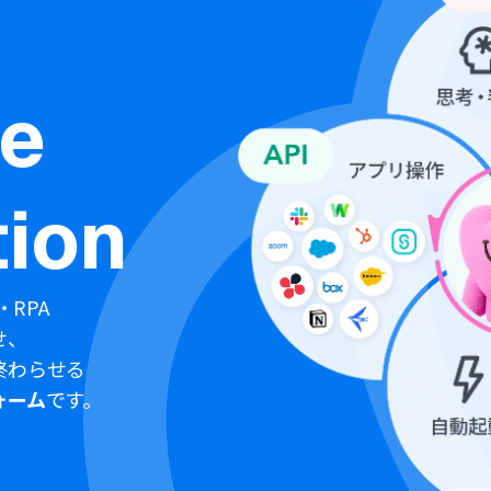
ne
ion
・RPA
せ、
終わらせる
ォーム
です。