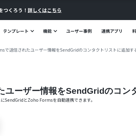
員をつくろう！
詳しくはこちら
テンプレート
機能
ユーザー事例
連携アプリ
Formsで送信されたユーザー情報をSendGridのコンタクトリストに追加す
されたユーザー情報をSendGridの
単に
SendGrid
と
Zoho Forms
を自動連携できます。