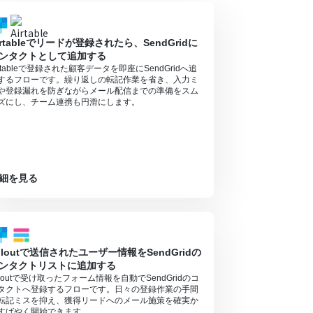
irtableでリードが登録されたら、SendGridに
ンタクトとして追加する
irtableで登録された顧客データを即座にSendGridへ追
するフローです。繰り返しの転記作業を省き、入力ミ
や登録漏れを防ぎながらメール配信までの準備をスム
ズにし、チーム連携も円滑にします。
細を見る
illoutで送信されたユーザー情報をSendGridの
ンタクトリストに追加する
illoutで受け取ったフォーム情報を自動でSendGridのコ
タクトへ登録するフローです。日々の登録作業の手間
転記ミスを抑え、獲得リードへのメール施策を確実か
すばやく開始できます。