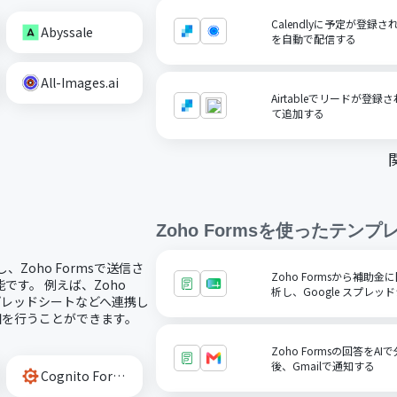
Calendlyに予定が登録さ
Abyssale
を自動で配信する
All-Images.ai
Airtableでリードが登録
て追加する
Zoho Forms
を使ったテンプ
し、Zoho Formsで送信さ
Zoho Formsから補助
す。 例えば、Zoho
析し、Google スプレ
スプレッドシートなどへ連携し
通知を行うことができます。
Zoho Formsの回答を
後、Gmailで通知する
Cognito Forms