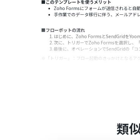
■このテンプレートを使うメリット
Zoho Formsにフォームが送信されると
手作業でのデータ移行に伴う、メールアド
■フローボットの流れ
はじめに、Zoho FormsとSendGridをY
次に、トリガーでZoho Formsを選択
最後に、オペレーションでSendGridの
※「トリガー」：フロー起動のきっかけとなるア
■このワークフローのカスタムポイント
SendGridの「コンタクトリストに新
また、Zoho Formsから取得した氏名
■注意事項
Zoho Forms、BaserowのそれぞれとY
Zoho FormsのWebhook設定の方法は「
Z
類