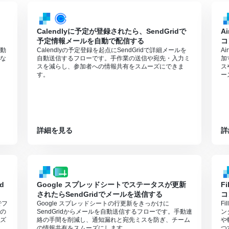
Calendlyに予定が登録されたら、SendGridで
A
予定情報メールを自動で配信する
コ
自動
Calendlyの予定登録を起点にSendGridで詳細メールを
A
な
自動送信するフローです。手作業の送信や宛先・入力ミ
加
スを減らし、参加者への情報共有をスムーズにできま
ス
す。
ー
詳細を見る
詳
d
Google スプレッドシートでステータスが更新
F
されたらSendGridでメールを送信する
コ
でフ
Google スプレッドシートの行更新をきっかけに
F
の
SendGridからメールを自動送信するフローです。手動連
ン
ズ
絡の手間を削減し、通知漏れと宛先ミスを防ぎ、チーム
や
の情報共有をスムーズにします。
つ