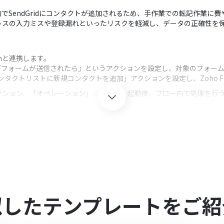
自動でSendGridにコンタクトが追加されるため、手作業での転記作業
レスの入力ミスや登録漏れといったリスクを軽減し、データの正確性を
oomと連携します。
し、「フォームが送信されたら」というアクションを設定し、対象のフォー
「コンタクトリストに新規コンタクトを追加」アクションを設定し、Zoho 
クション、「オペレーション」：トリガー起動後、フロー内で処理を行
規コンタクトを追加」アクションを設定する際、追加先のコンタクトリスト
やメールアドレスなどの情報を、SendGridに登録するコンタクト情報の
oomを連携してください。
oho FormsのWebhook設定方法
」をご参照ください。
似したテンプレートをご紹