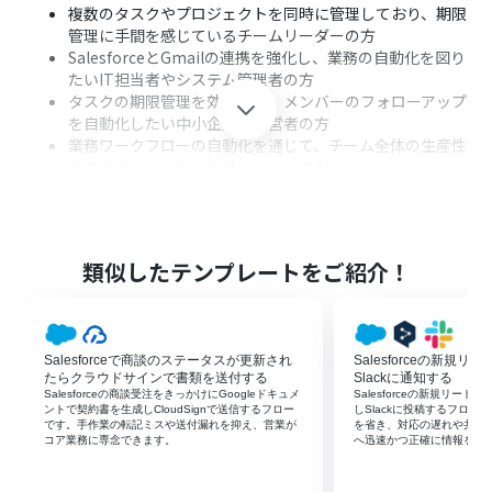
複数のタスクやプロジェクトを同時に管理しており、期限
管理に手間を感じているチームリーダーの方
SalesforceとGmailの連携を強化し、業務の自動化を図り
たいIT担当者やシステム管理者の方
タスクの期限管理を効率化し、メンバーのフォローアップ
を自動化したい中小企業の経営者の方
業務ワークフローの自動化を通じて、チーム全体の生産性
を向上させたいビジネスオーナーの方
■このテンプレートを使うメリット
期限管理の自動化：SalesforceとGmailの連携によりタス
類似したテンプレートをご紹介！
クの期限が近づくと自動でリマインドメールを送信し担
当者が期限を見逃すことを防ぎます。
業務の効率化：手動でのリマインド作業を削減し他の重
要な業務に集中できる環境を整えます。
Salesforceで商談のステータスが更新され
Salesforceの新規リ
チーム全体の生産性向上：タスク管理がスムーズになるこ
たらクラウドサインで書類を送付する
Slackに通知する
とでチーム全体の作業効率が向上しプロジェクトの成功
Salesforceの商談受注をきっかけにGoogleドキュメ
Salesforceの新規リード
率が高まります。
ントで契約書を生成しCloudSignで送信するフロー
しSlackに投稿するフロ
です。手作業の転記ミスや送付漏れを抑え、営業が
を省き、対応の遅れや共有
コア業務に専念できます。
へ迅速かつ正確に情報を届