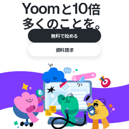
Yoom
10
と
倍
多くのことを。
無料で始める
資料請求