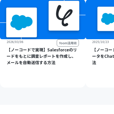
2026/03/06
2025/10/23
Yoom活用術
【ノーコードで実現】Salesforceのリ
【ノーコード
ードをもとに調査レポートを作成し、
ータをCha
メールを自動送信する方法
法