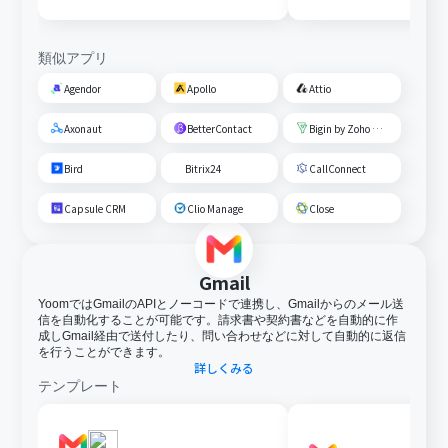
類似アプリ
Agendor
Apollo
Attio
Axonaut
BetterContact
Bigin by Zoho CRM
Bird
Bitrix24
CallConnect
Capsule CRM
Clio Manage
Close
Gmail
YoomではGmailのAPIとノーコードで連携し、Gmailからのメール送
信を自動化することが可能です。請求書や契約書などを自動的に作
成しGmail経由で送付したり、問い合わせなどに対して自動的に返信
を行うことができます。
詳しくみる
テンプレート