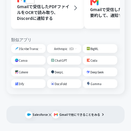
Gmailで受信したPDFファイ
Gmailで受信した内容
ルをOCRで読み取り、
要約して、通知する
Discordに通知する
類似アプリ
3Scribe Transcription
Anthropic（Claude）
BigML
Canva
ChatGPT
Coda
Cohere
DeepL
DeepSeek
Dify
DocsFold
Gamma
×
Salesforce
Gmail
で他にできることをみる