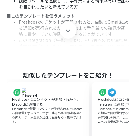
複数のツールを連携して、手作業による情報共有の仕組み
を自動化したいと考えている方
■このテンプレートを使うメリット
Freshdeskのチケットが更新されると、自動でGmailによ
る通知が実行されるため、これまで手作業での確認や連
絡に費やしていた時間を短縮することができます
このintegration（連携）により、担当者への通知漏れや
連絡の遅延といったヒューマンエラーを防ぎ、確実な情報
共有を実現します
■フローボットの流れ
はじめに、FreshdeskとGmailをYoomと連携します
次に、トリガーでFreshdeskを選択し、「チケットが更新
類似したテンプレートをご紹介！
されたら」というアクションを設定します
続けて、オペレーションでFreshdeskの「チケットを取得
する」アクションを設定し、更新されたチケットの詳細情
報を取得します
Freshdeskにコンタクトが追加されたら、
Freshdeskにコン
最後に、オペレーションでGmailの「メールを送る」アク
Discordに通知する
Telegramに通知する
ションを設定し、取得したチケット情報を基に任意の宛
Freshdeskで新規コンタクトが登録されるとDiscord
FreshdeskとTelegra
へ自動通知するフローです。共有の手間や連絡漏れ
追加時に自動通知するフロ
先へ通知メールを送信します
を抑え、チーム全員が迅速に顧客対応へ集中できま
共有漏れを防ぎ、ヒューマ
す。
ムへの情報伝達をスムーズ
※「トリガー」：フロー起動のきっかけとなるアクション、「オ
ペレーション」：トリガー起動後、フロー内で処理を行うアク