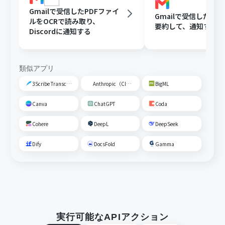
Gmailで受信したPDFファイ
Gmailで受信した内容
ルをOCRで読み取り、
要約して、通知する
Discordに通知する
類似アプリ
3Scribe Transcription
Anthropic（Claude）
BigML
Canva
ChatGPT
Coda
Cohere
DeepL
DeepSeek
Dify
DocsFold
Gamma
実行可能なAPIアクション