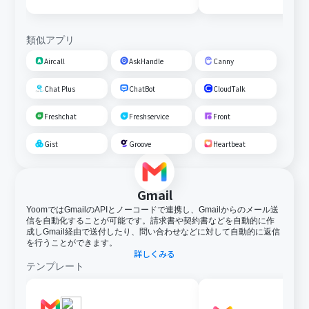
類似アプリ
Aircall
AskHandle
Canny
Chat Plus
ChatBot
CloudTalk
Freshchat
Freshservice
Front
Gist
Groove
Heartbeat
Gmail
YoomではGmailのAPIとノーコードで連携し、Gmailからのメール送
信を自動化することが可能です。請求書や契約書などを自動的に作
成しGmail経由で送付したり、問い合わせなどに対して自動的に返信
を行うことができます。
詳しくみる
テンプレート