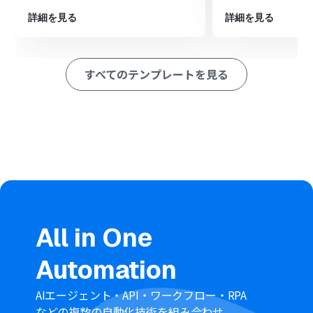
ション
■このワークフローのカスタムポイント
詳細を見る
詳細を見る
FreshdeskをYoomに連携する際に、ご利用中の
Freshdeskアカウントのドメイン名を設定してください
Gmailのメール送信オペレーションでは、通知先のメール
すべてのテンプレートを見る
アドレスを任意に設定できます。また、件名や本文には固
定のテキストだけでなく、前のステップでFreshdeskから
取得したチケットIDや件名といった情報を変数として埋
め込むことも可能です
■
注意事項
GmailとFreshdeskのそれぞれをYoomと連携してくださ
い。
トリガーの起動間隔は5分、10分、15分、30分、60分の
間隔で選択できます。
プランによって最短の起動間隔が異なりますので、ご注意
ください。
All in One
Automation
AIエージェント・API・ワークフロー・RPA
などの複数の自動化技術を組み合わせ、