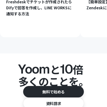
Freshdeskでチケットが作成されたら
【簡単設定】
Difyで回答を作成し、LINE WORKSに
Zendes
通知する方法
Yoom
10
と
倍
多くのことを。
無料で始める
資料請求