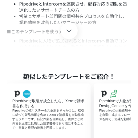
PipedriveとIntercomを連携させ、顧客対応の初動を迅
速化したいサポートチームの方
営業とサポート部門間の情報共有プロセスを自動化し、
業務効率を改善したいマネージャーの方
■このテンプレートを使うメリット
Pipedriveに人物が追加されるとIntercomへ自動でコン
タクトが作成されるため、手作業での情報入力にかかる
時間を短縮できます
手動でのデータ転記による入力ミスや登録漏れといった
ヒューマンエラーを防ぎ、顧客情報の正確性を保つことに
繋がります
類似したテンプレートをご紹介！
■フローボットの流れ
はじめに、PipedriveとIntercomをYoomと連携します
次に、トリガーでPipedriveを選択し、「人物が追加され
Pipedriveで取引が成立したら、Xeroで請求
Pipedriveで人物が追
たら」というアクションを設定します
書を作成する
DeskにContactを作成
最後に、オペレーションでIntercomの「コンタクトを作
Pipedriveの取引ステータス更新をきっかけに、取引
Pipedriveの人物追加を起点にZ
成」アクションを設定し、前段で取得した情報をもとにコ
に紐づく製品情報を含めてXeroで請求書を自動作成
を自動生成するフローです
するフローです。転記作業を自動化し、案件ごとの
スを抑え、迅速な顧客対応
ンタクトを作成します
内容を正確に反映した請求書発行を可能にすること
で、営業と経理の連携を円滑にします。
※「トリガー」：フロー起動のきっかけとなるアクション、「オ
ペレーション」：トリガー起動後、フロー内で処理を行うアク