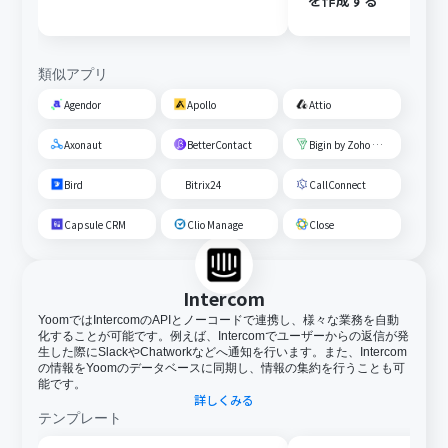
を作成する
類似アプリ
Agendor
Apollo
Attio
Axonaut
BetterContact
Bigin by Zoho CRM
Bird
Bitrix24
CallConnect
Capsule CRM
Clio Manage
Close
Intercom
YoomではIntercomのAPIとノーコードで連携し、様々な業務を自動
化することが可能です。例えば、Intercomでユーザーからの返信が発
生した際にSlackやChatworkなどへ通知を行います。また、Intercom
の情報をYoomのデータベースに同期し、情報の集約を行うことも可
能です。
詳しくみる
テンプレート