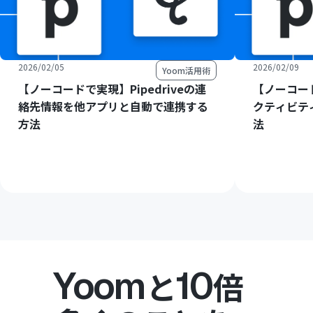
2026/02/05
2026/02/09
Yoom活用術
【ノーコードで実現】Pipedriveの連
【ノーコード
絡先情報を他アプリと自動で連携する
クティビテ
方法
法
Yoom
10
と
倍