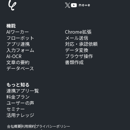
機能
AIワーカー
Chrome拡張
フローボット
メール送信
アプリ連携
対応・承認依頼
入力フォーム
データ変換
AI-OCR
ブラウザ操作
文章の要約
書類作成
データベース
もっと知る
連携アプリ一覧
料金プラン
ユーザーの声
セミナー
活用ナレッジ
会社概要
利用規約
プライバシーポリシー