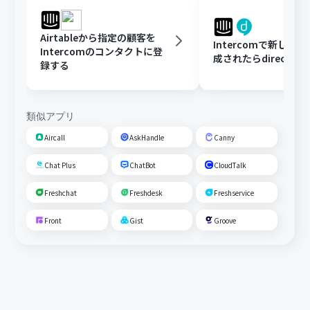
Airtableから指定の顧客を
Intercomで新しく
Intercomのコンタクトに登
成されたらdirectに
録する
類似アプリ
Aircall
AskHandle
Canny
Chat Plus
ChatBot
CloudTalk
Freshchat
Freshdesk
Freshservice
Front
Gist
Groove