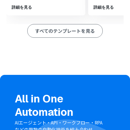
ション
詳細を見る
詳細を見る
■このワークフローのカスタムポイント
Intercomでコンタクトを作成するアクションでは、
Pipedriveから名前やメールアドレスを変数として埋め込
すべてのテンプレートを見る
み、各項目に自動で登録することが可能です
■注意事項
Pipedrive、IntercomのそれぞれとYoomを連携してくだ
さい。
Intercomのマイアプリ連携方法は
こちら
をご参照くださ
い。
All in One
Automation
AIエージェント・API・ワークフロー・RPA
などの複数の自動化技術を組み合わせ、