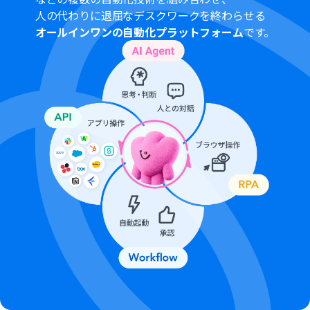
トリガーは5分、10分、15分、30分、60分の間隔で起動
人の代わりに退屈なデスクワークを終わらせる
間隔を選択できます。
オールインワンの自動化プラットフォーム
です。
プランによって最短の起動間隔が異なりますので、ご注意
ください。
ダウンロード可能なファイル容量は最大300MBまでで
す。アプリの仕様によっては300MB未満になる可能性が
あるので、ご注意ください。
トリガー、各オペレーションでの取り扱い可能なファイ
ル容量の詳細は「
ファイルの容量制限について
」をご参
照ください。