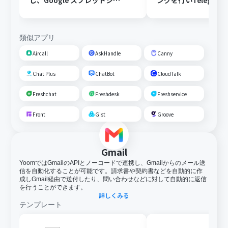
し、Google スプレッドシー
ングを行いTelegra
トにFAQとして追加する
する
類似アプリ
Aircall
AskHandle
Canny
Chat Plus
ChatBot
CloudTalk
Freshchat
Freshdesk
Freshservice
Front
Gist
Groove
Gmail
YoomではGmailのAPIとノーコードで連携し、Gmailからのメール送
信を自動化することが可能です。請求書や契約書などを自動的に作
成しGmail経由で送付したり、問い合わせなどに対して自動的に返信
を行うことができます。
詳しくみる
テンプレート