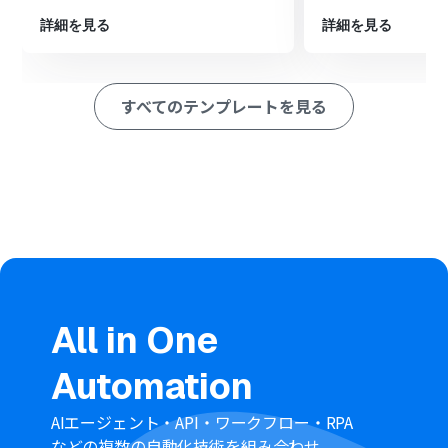
※「トリガー」：フロー起動のきっかけとなるアクション、「オ
詳細を見る
詳細を見る
ペレーション」：トリガー起動後、フロー内で処理を行うアク
ション
■このワークフローのカスタムポイント
すべてのテンプレートを見る
Gmailのトリガー設定では、自動化の対象としたいメール
に付与するラベルを任意で設定してください。
データ抽出機能では、正規表現を用いることで、メール件
名からのチケットIDの抽出箇所を柔軟に指定可能です。
Zendeskの設定では、アップロードする際のファイル名
やコメントを任意で設定することができます。
■注意事項
Gmail、ZendeskのそれぞれとYoomを連携してくださ
い。
Zendeskはチームプラン・サクセスプランでのみご利用
いただけるアプリとなっております。フリープラン・ミニ
All in One
プランの場合は設定しているフローボットのオペレーシ
ョンやデータコネクトはエラーとなりますので、ご注意く
Automation
ださい。
チームプランやサクセスプランなどの有料プランは、2週
間の無料トライアルを行うことが可能です。無料トライア
AIエージェント・API・ワークフロー・RPA
ル中には制限対象のアプリを使用することができます。
などの複数の自動化技術を組み合わせ、