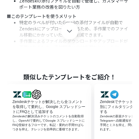
Zendeskの添付ファイルを自動で管理し、カスタマーサ
ポート業務の改善を図りたい方
■このテンプレートを使うメリット
特定のラベルが付いたGmailの添付ファイルが自動で
Zendeskにアップロードされるため、手作業でのファイ
ル移動にかかっていた時間を削減できます。
手作業によるファイルのダウンロードやアップロードが
不要になるため、添付間違いや対応漏れといったヒュー
マンエラーの防止に繋がります。
■フローボットの流れ
はじめに、GmailとZendeskをYoomと連携します。
トリガーでGmailを選択し、「特定のラベルのメールを受
類似したテンプレートをご紹介！
信したら」というアクションを設定して、自動化の対象と
するメールを指定します。
次に、オペレーションでデータ抽出機能を設定し、正規
表現を用いてメールの件名からチケットIDを抽出します。
Zendeskチケットが解決したら全コメント
Zendeskでチケット
続いて、オペレーションでZendeskの「ファイルをアッ
を取得して要約し、Google スプレッドシー
別にフィルタリングを行い
プロード」アクションを設定し、Gmailで受信した添付フ
トにFAQとして追加する
する
Zendeskの解決済みチケットのコメントを自動取得
Zendeskの新規チケットを
ァイルをアップロードします。
し、OpenAIで要約してGoogle スプレッドシートに
Telegramへ自動通知す
最後に、Zendeskの「チケットのコメントにファイルを
FAQ登録するフローです。転記・要約の手間やばら
手間とミスを抑え、問い合
つきを抑え、ナレッジを効率的に蓄積できます。
れます。
添付」アクションを設定し、アップロードしたファイルを
対象のチケットに紐付けます。