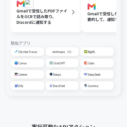
Gmailで受信したPDFファイ
Gmailで受信した内容
ルをOCRで読み取り、
要約して、通知する
Discordに通知する
類似アプリ
3Scribe Transcription
Anthropic（Claude）
BigML
Canva
ChatGPT
Coda
Cohere
DeepL
DeepSeek
Dify
DocsFold
Gamma