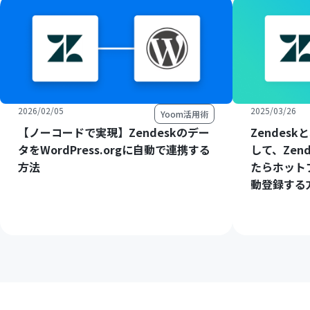
2026/02/05
2025/03/26
Yoom活用術
【ノーコードで実現】Zendeskのデー
Zendes
タをWordPress.orgに自動で連携する
して、Zen
方法
たらホット
動登録する