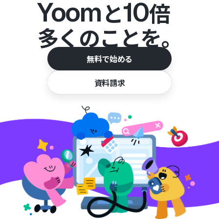
Yoom
10
と
倍
多くのことを。
無料で始める
資料請求