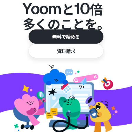
Yoom
10
と
倍
多くのことを。
無料で始める
資料請求