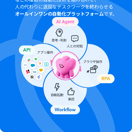
タコネクトはエラーとなりますので、ご注意ください。
人の代わりに退屈なデスクワークを終わらせる
パーソナルプラン・ミニプラン・チームプラン・サクセス
オールインワンの自動化プラットフォーム
です。
プランなどの有料プランは、2週間の無料トライアルを行
うことが可能です。無料トライアル中には制限対象のアプ
リを使用することができます。