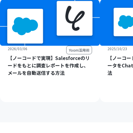
2026/03/06
2025/10/23
Yoom活用術
【ノーコードで実現】Salesforceのリ
【ノーコード
ードをもとに調査レポートを作成し、
ータをCha
メールを自動送信する方法
法