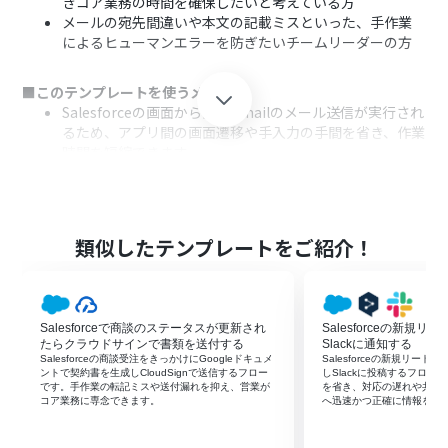
きコア業務の時間を確保したいと考えている方
メールの宛先間違いや本文の記載ミスといった、手作業
によるヒューマンエラーを防ぎたいチームリーダーの方
■このテンプレートを使うメリット
Salesforceの画面から直接Gmailのメール送信が実行され
るため、アプリ間の画面遷移や手入力の手間を省き、作業
時間を短縮できます。
宛先や本文をあらかじめテンプレートとして設定してお
くことで、手作業による宛先間違いや内容の記載漏れとい
ったヒューマンエラーのリスクを軽減します。
類似したテンプレートをご紹介！
■フローボットの流れ
はじめに、ご利用のSalesforceとGmailのアカウントを
Yoomと連携します。
次に、トリガーでSalesforceを選択し、「リード詳細ペー
Salesforceで商談のステータスが更新され
Salesforceの新規リ
ジから起動」アクションを設定します。
たらクラウドサインで書類を送付する
Slackに通知する
最後に、オペレーションでGmailの「メールを送る」アク
Salesforceの商談受注をきっかけにGoogleドキュメ
Salesforceの新規リード
ントで契約書を生成しCloudSignで送信するフロー
しSlackに投稿するフロ
ションを設定し、送信先のメールアドレスや件名、本文
です。手作業の転記ミスや送付漏れを抑え、営業が
を省き、対応の遅れや共有
などを指定します。
コア業務に専念できます。
へ迅速かつ正確に情報を届
※「トリガー」：フロー起動のきっかけとなるアクション、「オ