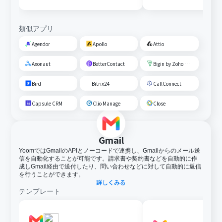
類似アプリ
Agendor
Apollo
Attio
Axonaut
BetterContact
Bigin by Zoho CRM
Bird
Bitrix24
CallConnect
Capsule CRM
Clio Manage
Close
Gmail
YoomではGmailのAPIとノーコードで連携し、Gmailからのメール送
信を自動化することが可能です。請求書や契約書などを自動的に作
成しGmail経由で送付したり、問い合わせなどに対して自動的に返信
を行うことができます。
詳しくみる
テンプレート