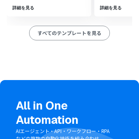
ペレーション」：トリガー起動後、フロー内で処理を行うアク
ション
詳細を見る
詳細を見る
■このワークフローのカスタムポイント
Salesforceの設定では、ご利用の環境に合わせてマイド
すべてのテンプレートを見る
メインURLを任意で設定してください。
Gmailのメール送信アクションでは、送信先のメールアド
レスや件名、本文を自由にカスタマイズすることが可能
です。
本文には、Salesforceから取得したリードの会社名やお
名前といった情報を変数として埋め込むことで、個別の内
容を含むメールを自動で送信できます。
■注意事項
Salesforce、GmailそれぞれをYoomと連携してくださ
い。
All in One
Chrome拡張機能を使ったトリガーの設定方法は
「
Chrome拡張機能を使ったトリガーの設定方法
」をご参
Automation
照ください。
Salesforceはミニプラン以上でご利用いただけるアプリ
となっております。フリープラン・パーソナルプランの場
AIエージェント・API・ワークフロー・RPA
合は設定しているフローボットのオペレーションやデー
などの複数の自動化技術を組み合わせ、