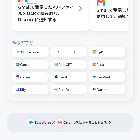
Gmailで受信したPDFファイ
Gmailで受信した内容
ルをOCRで読み取り、
要約して、通知する
Discordに通知する
類似アプリ
3Scribe Transcription
Anthropic（Claude）
BigML
Canva
ChatGPT
Coda
Cohere
DeepL
DeepSeek
Dify
DocsFold
Gamma
×
Salesforce
Gmail
で他にできることをみる