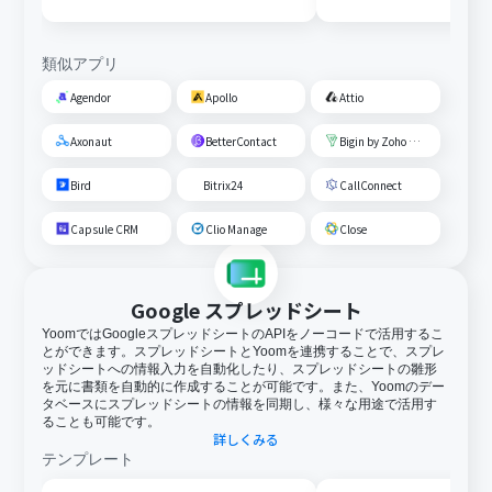
類似アプリ
Agendor
Apollo
Attio
Axonaut
BetterContact
Bigin by Zoho CRM
Bird
Bitrix24
CallConnect
Capsule CRM
Clio Manage
Close
Google スプレッドシート
YoomではGoogleスプレッドシートのAPIをノーコードで活用するこ
とができます。スプレッドシートとYoomを連携することで、スプレ
ッドシートへの情報入力を自動化したり、スプレッドシートの雛形
を元に書類を自動的に作成することが可能です。また、Yoomのデー
タベースにスプレッドシートの情報を同期し、様々な用途で活用す
ることも可能です。
詳しくみる
テンプレート