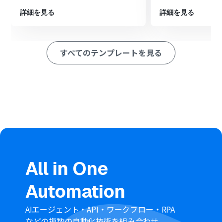
最後に、オペレーションでGoogle スプレッドシートの
詳細を見る
詳細を見る
「レコードを追加する」アクションを設定し、取得した商
談情報を指定のスプレッドシートに追加します。
※「トリガー」：フロー起動のきっかけとなるアクション、「オ
すべてのテンプレートを見る
ペレーション」：トリガー起動後、フロー内で処理を行うアク
ション
■このワークフローのカスタムポイント
Salesforceと連携する際に、必要に応じて任意のマイド
メインURLを設定してください。
Google スプレッドシートにレコードを追加するアクショ
ンでは、追加対象となるスプレッドシートIDとシート名
を任意で設定してください。
■注意事項
All in One
Salesforce、Google スプレッドシートのそれぞれと
Yoomを連携してください。
Automation
Salesforceはミニプラン以上でご利用いただけるアプリ
となっております。フリープラン・パーソナルプランの場
合は設定しているフローボットのオペレーションやデー
AIエージェント・API・ワークフロー・RPA
タコネクトはエラーとなりますので、ご注意ください。
などの複数の自動化技術を組み合わせ、