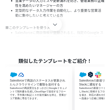
営業データの入力ミスや更新漏れを防ぎ、管理業務の正確
性を高めたいマネージャーの方
定型的なデータ入力作業を自動化し、より重要な営業活
動に集中したいと考えている方
■このテンプレートを使うメリット
Salesforceに商談情報が登録されると、指定のGoogle ス
プレッドシートへ自動でレコードが追加され、手作業で
の転記に費やしていた時間を短縮します。
手作業でのデータ転記がなくなるため、入力間違いや更
新漏れなどのヒューマンエラーを防ぎ、データの正確性を
保つことに繋がります。
類似したテンプレートをご紹介！
■フローボットの流れ
はじめに、SalesforceとGoogle スプレッドシートを
Yoomと連携します。
Salesforceで商談のステータスが更新され
Salesforceの新規リ
次に、トリガーでSalesforceを選択し、「商談オブジェク
たらクラウドサインで書類を送付する
Slackに通知する
トに新規レコードが登録されたら」というアクションを設
Salesforceの商談受注をきっかけにGoogleドキュメ
Salesforceの新規リード
ントで契約書を生成しCloudSignで送信するフロー
しSlackに投稿するフロ
定します。
です。手作業の転記ミスや送付漏れを抑え、営業が
を省き、対応の遅れや共有
次に、オペレーションでSalesforceの「レコードを取得
コア業務に専念できます。
へ迅速かつ正確に情報を届
する」アクションを設定し、トリガーで検知した商談の詳
細情報を取得します。