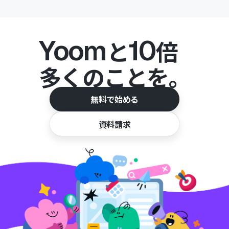
Yoom
10
と
倍
多くのことを。
無料で始める
資料請求