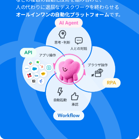
パーソナルプラン・ミニプラン・チームプラン・サクセス
人の代わりに退屈なデスクワークを終わらせる
プランなどの有料プランは、2週間の無料トライアルを行
オールインワンの自動化プラットフォーム
です。
うことが可能です。無料トライアル中には制限対象のアプ
リを使用することができます。
トリガーは5分、10分、15分、30分、60分の間隔で起動
間隔を選択できます。
プランによって最短の起動間隔が異なりますので、ご注意
ください。