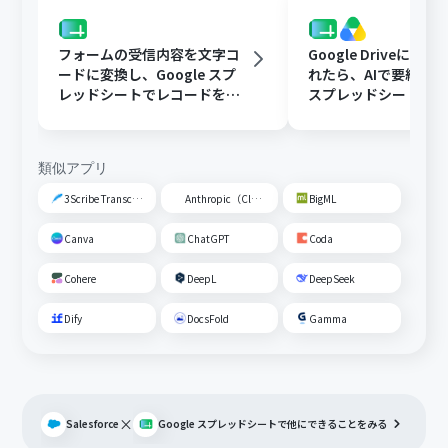
フォームの受信内容を文字コ
Google Driveに文
ードに変換し、Google スプ
れたら、AIで要約してG
レッドシートでレコードを追
スプレッドシートの
加する
トに追加する
類似アプリ
3Scribe Transcription
Anthropic（Claude）
BigML
Canva
ChatGPT
Coda
Cohere
DeepL
DeepSeek
Dify
DocsFold
Gamma
×
Salesforce
Google スプレッドシート
で他にできることをみる