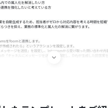
ム内での属人化を解消したい方
てチームの連携を強化したいと考えている方
yが回答案を自動生成するため、担当者がゼロから対応内容を考える時間を短
ばらつきを抑え、業務の標準化と属人化の解消に繋がります。
 TeamsをYoomと連携します。
会話が作成されたら」というアクションを設定します。
トメッセージを送信」を設定し、Intercomから受け取った問い合わせ
Teamsの「チャネルにメッセージを送る」を設定し、Difyが生成した回
クション、「オペレーション」：トリガー起動後、フロー内で処理を行
ercomから取得した問い合わせ内容などの情報（変数）をプロンプトに
ージ本文にIntercomの問い合わせ情報やDifyが生成した回答案な
sをYoomと連携してください。
ご参照ください。