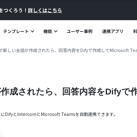
員をつくろう！
詳しくはこちら
テンプレート
機能
ユーザー事例
連携アプリ
omで新しい会話が作成されたら、回答内容をDifyで作成してMicrosoft T
が作成されたら、回答内容をDifyで作成して
単に
Dify
と
Intercom
と
Microsoft Teams
を自動連携できます。