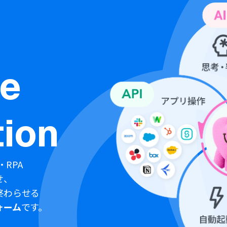
ne
ion
・RPA
せ、
終わらせる
ォーム
です。