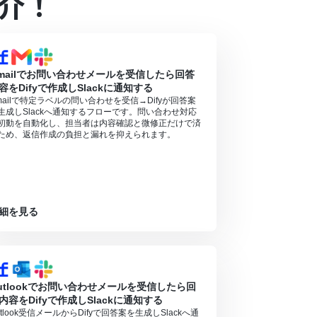
介！
）があり、一般法人向けプランに加入していない場合には認証
mailでお問い合わせメールを受信したら回答
容をDifyで作成しSlackに通知する
mailで特定ラベルの問い合わせを受信→Difyが回答案
生成しSlackへ通知するフローです。問い合わせ対応
初動を自動化し、担当者は内容確認と微修正だけで済
ため、返信作成の負担と漏れを抑えられます。
細を見る
utlookでお問い合わせメールを受信したら回
内容をDifyで作成しSlackに通知する
utlook受信メールからDifyで回答案を生成しSlackへ通