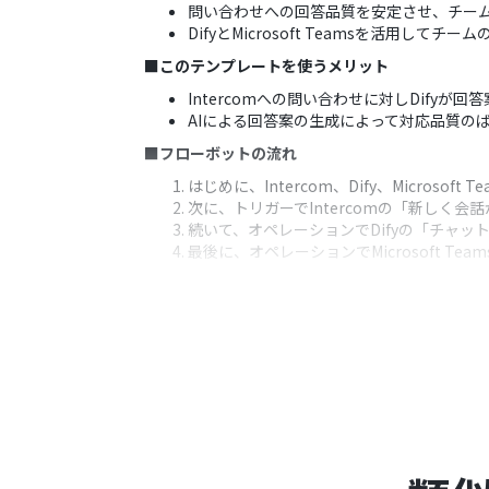
問い合わせへの回答品質を安定させ、チー
DifyとMicrosoft Teamsを活用し
■このテンプレートを使うメリット
Intercomへの問い合わせに対しDif
AIによる回答案の生成によって対応品質の
■フローボットの流れ
はじめに、Intercom、Dify、Microsoft
次に、トリガーでIntercomの「新しく
続いて、オペレーションでDifyの「チャッ
最後に、オペレーションでMicrosoft 
※「トリガー」：フロー起動のきっかけとなるア
■このワークフローのカスタムポイント
「チャットメッセージを送信」では、Int
ます。
「チャネルにメッセージを送る」では、メッセ
■注意事項
Intercom、Dify、Microsoft Team
Intercomのマイアプリ連携方法は
こちら
を