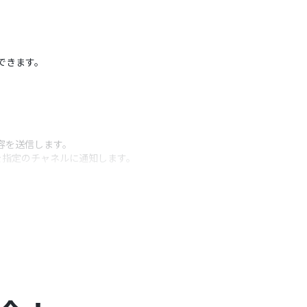
縮できます。
内容を送信します。
答案を指定のチャネルに通知します。
うアクション
組み込むことで、より文脈に沿った回答を生成でき
どを自由に埋め込めます。