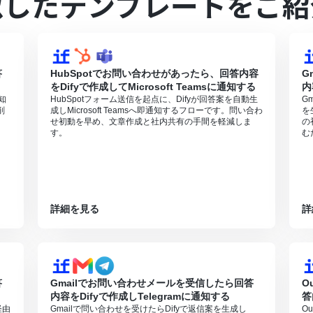
似したテンプレートをご紹
照ください。
は、家庭向けプランと一般法人向けプラン（Microsoft365 Business
0分の間隔で起動間隔を選択できます。
すので、ご注意ください。
答
HubSpotでお問い合わせがあったら、回答内容
G
をDifyで作成してMicrosoft Teamsに通知する
内
知
HubSpotフォーム送信を起点に、Difyが回答案を自動生
G
削
成しMicrosoft Teamsへ即通知するフローです。問い合わ
を
せ初動を早め、文章作成と社内共有の手間を軽減しま
の
す。
む
詳細を見る
詳
答
Gmailでお問い合わせメールを受信したら回答
O
内容をDifyで作成しTelegramに通知する
答
経由
Gmailで問い合わせを受けたらDifyで返信案を生成し
O