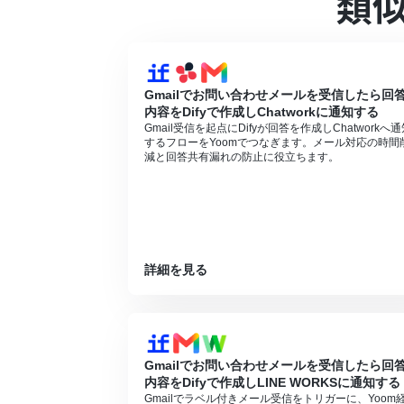
類
Difyのマイアプリ連携方法は
こちら
をご参
Microsoft365（旧Office365）に
に失敗する可能性があります。
トリガーは5分、10分、15分、30分、6
プランによって最短の起動間隔が異なりま
Gmailでお問い合わせメールを受信したら回
内容をDifyで作成しChatworkに通知する
Gmail受信を起点にDifyが回答を作成しChatworkへ通
するフローをYoomでつなぎます。メール対応の時間
減と回答共有漏れの防止に役立ちます。
詳細を見る
Gmailでお問い合わせメールを受信したら回
内容をDifyで作成しLINE WORKSに通知する
Gmailでラベル付きメール受信をトリガーに、Yoom