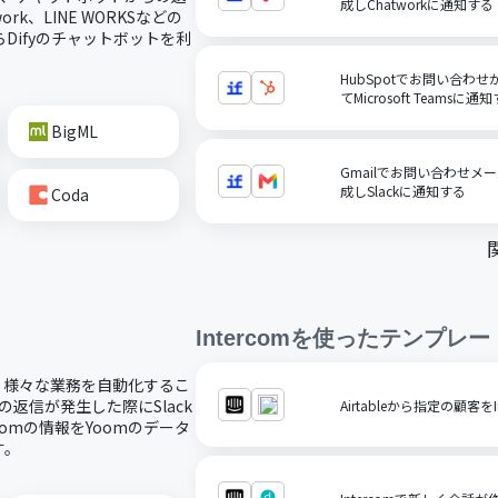
成しChatworkに通知する
rk、LINE WORKSなどの
Difyのチャットボットを利
HubSpotでお問い合わせ
てMicrosoft Teamsに通
BigML
Gmailでお問い合わせメ
成しSlackに通知する
Coda
Intercom
を使ったテンプレー
携し、様々な業務を自動化するこ
の返信が発生した際にSlack
Airtableから指定の顧客
rcomの情報をYoomのデータ
す。