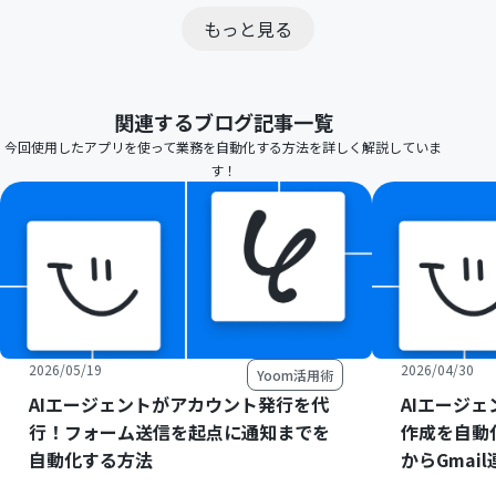
もっと見る
関連するブログ記事一覧
今回使用したアプリを使って業務を自動化する方法を詳しく解説していま
す！
2026/05/19
2026/04/30
Yoom活用術
AIエージェントがアカウント発行を代
AIエージ
行！フォーム送信を起点に通知までを
作成を自動
自動化する方法
からGmai