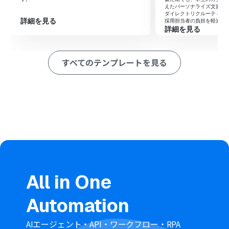
を抽出し、ファイル保存と相見積もりの比較表への転記
えたパーソナライズ文面を
作業を自動で行うためのマニュアルを作成します。
ダイレクトリクルーティン
詳細を見る
採用担当者の負担を軽減し
詳細を見る
※「トリガー」：フロー起動のきっかけとなるアクション、「オ
ペレーション」：トリガー起動後、フロー内で処理を行うアク
ション
すべてのテンプレートを見る
■このワークフローのカスタムポイント
Gmailのトリガー設定では、対象となる見積書添付のメー
ルを正確に検知できるよう、検索条件（キーワード）を
任意で設定してください。
Google スプレッドシートの更新対象となる相見積もり比
較表のシートIDや、情報を書き込む列を環境に合わせて
指定してください。
Slackでの通知設定では、情報の共有先となるチャンネル
や、通知するメッセージの内容を自由に調整してくださ
い。
All in One
■注意事項
Automation
Gmail、Google Drive、Google スプレッドシート、
SlackのそれぞれとYoomを連携してください。AIワーカ
ー内で使用するツール（アプリ）についてもマイアプリ連
AIエージェント・API・ワークフロー・RPA