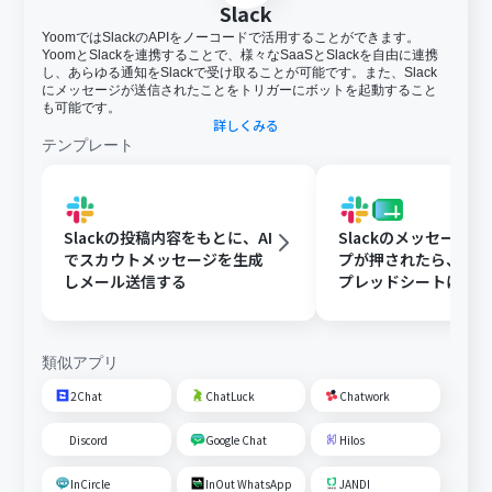
Slack
YoomではSlackのAPIをノーコードで活用することができます。
YoomとSlackを連携することで、様々なSaaSとSlackを自由に連携
し、あらゆる通知をSlackで受け取ることが可能です。また、Slack
にメッセージが送信されたことをトリガーにボットを起動すること
も可能です。
詳しくみる
テンプレート
Slackの投稿内容をもとに、AI
Slackのメッセージ
でスカウトメッセージを生成
プが押されたら、Goog
しメール送信する
プレッドシートにメ
内容を追加する
類似アプリ
2Chat
ChatLuck
Chatwork
Discord
Google Chat
Hilos
InCircle
InOut WhatsApp
JANDI