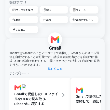
類似アプリ
ブラウザを操作
OCR
フォーム
翻訳
要約
音声文字起こし
CSV加工
Gmail
YoomではGmailのAPIとノーコードで連携し、Gmailからのメール送
信を自動化することが可能です。請求書や契約書などを自動的に作
成しGmail経由で送付したり、問い合わせなどに対して自動的に返信
を行うことができます。
詳しくみる
テンプレート
Gmailで受信したPDFファイ
Gmailで受信した内容
ルをOCRで読み取り、
要約して、通知する
Discordに通知する