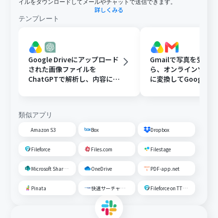
イルをダウンロードしてメールやチャットで送信できます。
詳しくみる
テンプレート
Google Driveにアップロード
Gmailで写真を受け
された画像ファイルを
ら、オンラインツール
ChatGPTで解析し、内容に応
に変換してGoogle Dr
じたフォルダに移動する
存する
類似アプリ
Amazon S3
Box
Dropbox
Fileforce
Files.com
Filestage
Microsoft SharePoint
OneDrive
PDF-app.net
Pinata
快速サーチャーGX
Fileforce on TTS Cloud