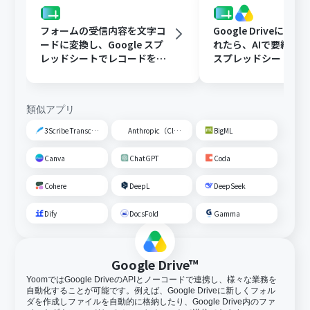
フォームの受信内容を文字コ
Google Driveに文
ードに変換し、Google スプ
れたら、AIで要約してG
レッドシートでレコードを追
スプレッドシートの
加する
トに追加する
類似アプリ
3Scribe Transcription
Anthropic（Claude）
BigML
Canva
ChatGPT
Coda
Cohere
DeepL
DeepSeek
Dify
DocsFold
Gamma
Google Drive™
YoomではGoogle DriveのAPIとノーコードで連携し、様々な業務を
自動化することが可能です。例えば、Google Driveに新しくフォル
ダを作成しファイルを自動的に格納したり、Google Drive内のファ