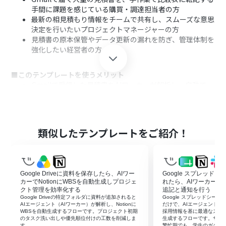
手間に課題を感じている購買・調達担当者の方
最新の相見積もり情報をチームで共有し、スムーズな意思
決定を行いたいプロジェクトマネージャーの方
見積書の原本保管やデータ更新の漏れを防ぎ、管理体制を
強化したい経営者の方
■このテンプレートを使うメリット
Gmailで受信した見積書をAIワーカーが解析し、自動で
Google スプレッドシートを更新するため、転記作業に費
やす時間を短縮できます。
手作業によるデータ入力の間違いやファイル保存の漏れ
といったヒューマンエラーを防止し、常に正確な比較表
類似したテンプレートをご紹介！
を維持できます。
■フローボットの流れ
はじめに、Gmail、Google Drive、Google スプレッドシ
Google Driveに資料を保存したら、AIワー
Google スプレッド
ート、SlackをYoomと連携します。
カーでNotionにWBSを自動生成しプロジェ
れたら、AIワーカーで
次に、トリガーでGmailを選択し、「特定のキーワードに
クト管理を効率化する
追記と通知を行う
Google Driveの特定フォルダに資料が追加されると
Google スプレッドシー
一致するメールを受信したら」というアクションを設定し
AIエージェント（AIワーカー）が解析し、Notionに
だけで、AIエージェント（AI
ます。
WBSを自動生成するフローです。プロジェクト初期
採用情報を基に最適なスカ
のタスク洗い出しや優先順位付けの工数を削減しま
生成するフローです。サマ
最後に、AIワーカーで、メール内容と見積書PDFから情報
す。
繁忙期でも、学生のガクチ