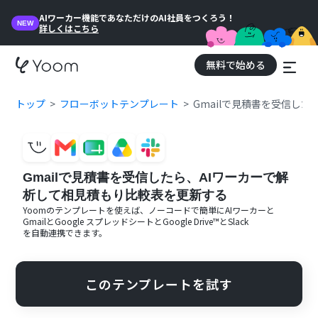
AIワーカー機能であなただけのAI社員をつくろう！
NEW
詳しくはこちら
無料で始める
トップ
フローボットテンプレート
Gmailで見積書を受信し
Gmailで見積書を受信したら、AIワーカーで解
析して相見積もり比較表を更新する
Yoomのテンプレートを使えば、ノーコードで簡単に
AIワーカー
と
Gmail
と
Google スプレッドシート
と
Google Drive™
と
Slack
を自動連携できます。
このテンプレートを試す