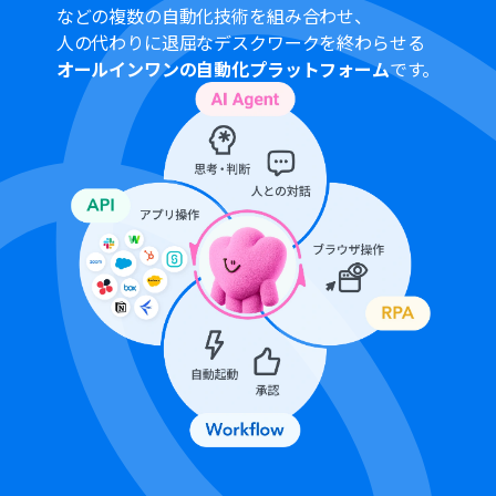
携が必要です。
などの複数の自動化技術を組み合わせ、
トリガーは5分、10分、15分、30分、60分の間隔で起動
人の代わりに退屈なデスクワークを終わらせる
間隔を選択できます。
オールインワンの自動化プラットフォーム
です。
プランによって最短の起動間隔が異なりますので、ご注意
ください。
AIワーカーの基本設定は「
【AIワーカー】基本的な設定方
法
」をご参照ください。
AIワーカーの同時実行数・作成可能なAIワーカー数・利用
可能なAIモデルはご契約中のプランによって異なります。
AIワーカー内でご利用いただけるアプリやオペレーション
等はフローボットの利用制限と同様です。
AIワーカーは、テスト実行でも本番実行と同様にタスクを
消費しますのでご注意ください。詳細は「
【AIワーカー】
タスク実行数の計算方法
」ご参照ください。
AIワーカーはマニュアルを詳細に設定することで適切な処
理を実行しやすくなります。詳細は「
【AIワーカー】マニ
ュアルの作成方法
」をご参照ください。
ダウンロード可能なファイル容量は最大300MBまでで
す。アプリの仕様によっては300MB未満になる可能性が
あるので、ご注意ください。
トリガー、各オペレーションでの取り扱い可能なファイ
ル容量の詳細は「
ファイルの容量制限について
」をご参
照ください。