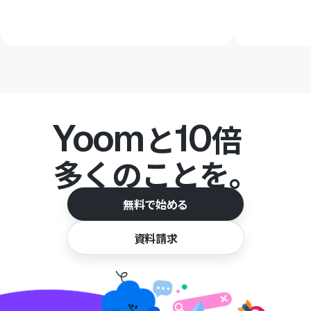
Yoom
10
と
倍
多くのことを。
無料で始める
資料請求