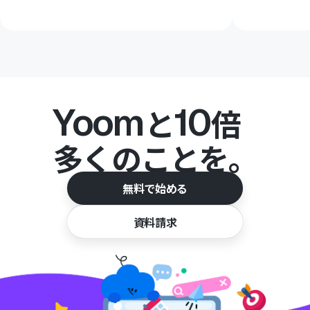
Yoom
10
と
倍
多くのことを。
無料で始める
資料請求