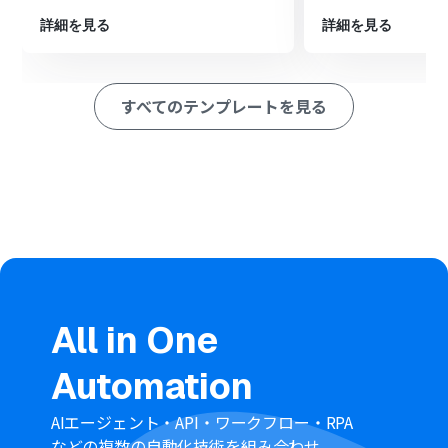
※「トリガー」：フロー起動のきっかけとなるアクション、「オ
詳細を見る
詳細を見る
ペレーション」：トリガー起動後、フロー内で処理を行うアク
ション
■このワークフローのカスタムポイント
すべてのテンプレートを見る
Googleフォームのトリガー設定では、自動化の対象とし
たい任意のフォームを指定してください
ChatGPTでテキストを生成するアクションでは、目的に
合わせてプロンプトを自由にカスタマイズでき、Google
フォームで取得した回答内容を変数としてプロンプトに
組み込むことも可能です
Salesforceにリードを作成する際、会社名や担当者名な
ど、前段のオペレーションで取得した情報を変数として利
用し、各項目に設定できます。また、特定の値を固定で入
力することも可能です
■注意事項
All in One
Googleフォーム、ChatGPT、Salesforceのそれぞれと
Yoomを連携してください
Automation
Googleフォームをトリガーとして使用する際、
回答内容
の取得方法
をご参照ください。
トリガーは5分、10分、15分、30分、60分の間隔で起動
AIエージェント・API・ワークフロー・RPA
間隔を選択できます
などの複数の自動化技術を組み合わせ、