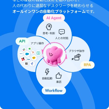
プランによって最短の起動間隔が異なりますので、ご注意
人の代わりに退屈なデスクワークを終わらせる
ください
オールインワンの自動化プラットフォーム
です。
ChatGPT（OpenAI）のアクションを実行するには、
OpenAIのAPI有料プランの契約
が必要です。（APIが使用
されたときに支払いができる状態）
ChatGPTのAPI利用はOpenAI社が有料で提供しており、
API疎通時のトークンにより従量課金される仕組みとなっ
ています。そのため、API使用時にお支払いが行える状況
でない場合エラーが発生しますのでご注意ください
Salesforceはチームプラン・サクセスプランでのみご利用
いただけるアプリとなっております。フリープラン・ミニ
プランの場合は設定しているフローボットのオペレーシ
ョンやデータコネクトはエラーとなりますので、ご注意く
ださい
チームプランやサクセスプランなどの有料プランは、2週
間の無料トライアルを行うことが可能です。無料トライア
ル中には制限対象のアプリを使用することができます
データベースを操作するオペレーションで、レコード追加
や更新を行う際は、Salesforceの入力形式に沿って設定を
行ってください。例えば、Salesforceの入力形式が選択式
かつ英語入力の場合、選択肢に存在しない値や異なる言
語で入力した値はエラーとなりますのでご注意ください