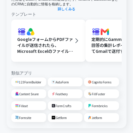
のCRMに自動的に情報を格納します。
詳しくみる
テンプレート
GoogleフォームからPDFファ
定期的にGammaで
イルが送信されたら、
回答の集計レポート
Microsoft Excelのファイルに
てGmailで送付する
変換しGoogle Driveに格納す
る
類似アプリ
123FormBuilder
AidaForm
Cognito Forms
Content Snare
Feathery
FillFaster
Fillout
FormCrafts
Formbricks
Formsite
Getform
Jotform