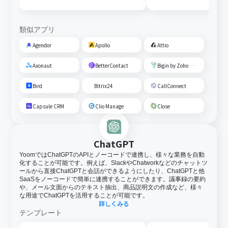
類似アプリ
Agendor
Apollo
Attio
Axonaut
BetterContact
Bigin by Zoho CRM
Bird
Bitrix24
CallConnect
Capsule CRM
Clio Manage
Close
ChatGPT
YoomではChatGPTのAPIとノーコードで連携し、様々な業務を自動
化することが可能です。例えば、SlackやChatworkなどのチャットツ
ールから直接ChatGPTと会話ができるようにしたり、ChatGPTと他
SaaSをノーコードで簡単に連携することができます。議事録の要約
や、メール文面からのテキスト抽出、商品説明文の作成など、様々
な用途でChatGPTを活用することが可能です。
詳しくみる
テンプレート