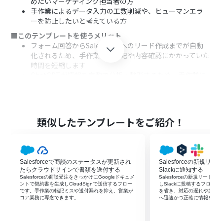
めたいマーケティング担当者の方
手作業によるデータ入力の工数削減や、ヒューマンエラ
ーを防止したいと考えている方
■このテンプレートを使うメリット
フォーム回答からSalesforceへのリード作成までが自動
化されるため、手作業での転記や内容確認にかかっていた
時間を短縮します
ChatGPTが情報を自動で分析・整形するため、手作業に
よる入力ミスや転記漏れといったヒューマンエラーを防
ぐことに繋がります
■フローボットの流れ
はじめに、Googleフォーム、ChatGPT、Salesforceを
類似したテンプレートをご紹介！
Yoomと連携します
次に、トリガーでGoogleフォームを選択し、「フォーム
に回答が送信されたら」というアクションを設定します
次に、オペレーションでChatGPTを選択し、フォームで
Salesforceで商談のステータスが更新され
Salesforceの新規リ
受け取った情報を基にSalesforceへ登録する内容を生成
たらクラウドサインで書類を送付する
Slackに通知する
するアクションを設定します
Salesforceの商談受注をきっかけにGoogleドキュメ
Salesforceの新規リード
ントで契約書を生成しCloudSignで送信するフロー
しSlackに投稿するフロ
最後に、オペレーションでSalesforceを選択し、「レコ
です。手作業の転記ミスや送付漏れを抑え、営業が
を省き、対応の遅れや共有
ードを追加する」アクションを設定し、フォーム回答や
コア業務に専念できます。
へ迅速かつ正確に情報を届
ChatGPTが生成したテキストなどをマッピングしてリー
ドを作成します