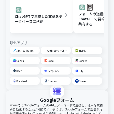
フォームの送信内容
ChatGPTで生成した文章をデ
ChatGPTで要約し、G
ータベースに格納
共有する
類似アプリ
3Scribe Transcription
Anthropic（Claude）
BigML
Canva
Coda
Cohere
DeepL
DeepSeek
Dify
DocsFold
Gamma
Garoon
Googleフォーム
YoomではGoogleフォームのAPIとノーコードで連携し、様々な業務
を自動化することが可能です。例えば、Googleフォームで送信され
た情報をSlackやChatworkに通知したり、kintoneやSalesforceなど