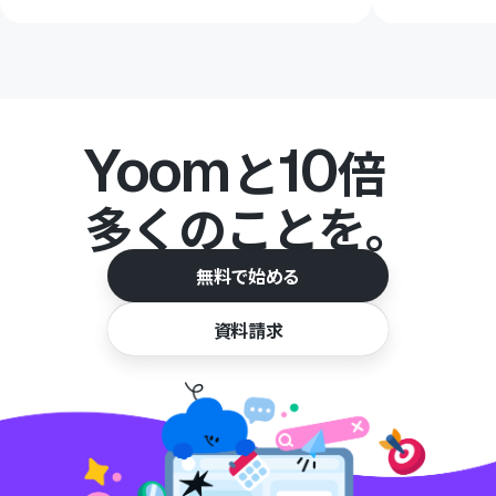
Yoom
10
と
倍
多くのことを。
無料で始める
資料請求