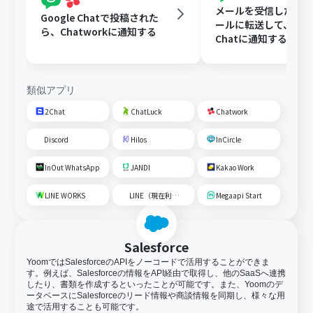
メールを受信したらY
Google Chatで投稿された
ールに転送して、Goog
ら、Chatworkに通知する
Chatに通知する
類似アプリ
2Chat
ChatLuck
Chatwork
Discord
Hilos
InCircle
InOut WhatsApp
JANDI
Kakao Work
LINE WORKS
LINE（現在利用不可）
Megaapi Start
Salesforce
YoomではSalesforceのAPIをノーコードで活用することができま
す。例えば、Salesforceの情報をAPI経由で取得し、他のSaaSへ連携
したり、書類を作成するといったことが可能です。また、Yoomのデ
ータベースにSalesforceのリード情報や商談情報を同期し、様々な用
途で活用することも可能です。