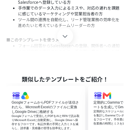
Salesforceへ登録している方
手作業でのデータ入力によるミスや、対応の遅れを課題
に感じているマーケティングや営業担当者の方
ツール間の連携を自動化し、リード管理業務の効率化を
進めたいと考えているチームリーダーの方
■このテンプレートを使うメリット
フォーム回答からSalesforceへの登録、関係者への通知
までが自動で実行されるため、手作業に費やしていた時
間を短縮し、迅速な顧客対応が可能になります。
手作業による転記がなくなることで、入力間違いや漏れと
いったヒューマンエラーを防ぎ、Salesforceに登録される
データの正確性を保つことに繋がります。
類似したテンプレートをご紹介！
■フローボットの流れ
はじめに、Googleフォーム、Salesforce、Google Chat
をYoomと連携します。
GoogleフォームからPDFファイルが送信さ
定期的にGammaでフ
次に、トリガーでGoogleフォームを選択し、「フォーム
れたら、Microsoft Excelのファイルに変換
ートを生成してGmail
に回答が送信されたら」というアクションを設定します。
しGoogle Driveに格納する
定期的なスケジュールに合わ
を集計しGammaでレポート
Googleフォームで受信したPDFをAIとRPAで読み取
次に、オペレーションでSalesforceを選択し、「リード
るフローです。手作業の集
りMicrosoft Excelに自動変換し、Google Driveへ保
情報を追加する」アクションを設定します。
告業務の時間とミスを減ら
存するフローです。転記作業の手間と入力ミスを減
らし、請求書・見積書の管理を効率化します。
最後に、オペレーションでGoogle Chatを選択し、「メ