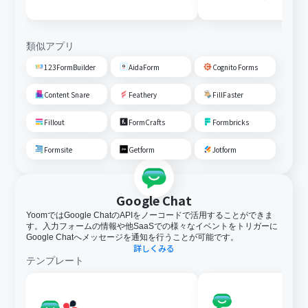
変換しGoogle Driveに格納す
る
類似アプリ
123FormBuilder
AidaForm
Cognito Forms
Content Snare
Feathery
FillFaster
Fillout
FormCrafts
Formbricks
Formsite
Getform
Jotform
Google Chat
YoomではGoogle ChatのAPIをノーコードで活用することができま
す。入力フォームの情報や他SaaSでの様々なイベントをトリガーに
Google Chatへメッセージを通知を行うことが可能です。
詳しくみる
テンプレート