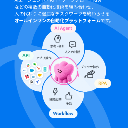
プランによって最短の起動間隔が異なりますので、ご注意
などの複数の自動化技術を組み合わせ、
ください。
人の代わりに退屈なデスクワークを終わらせる
Salesforceはミニプラン以上でご利用いただけるアプリ
オールインワンの自動化プラットフォーム
です。
となっております。フリープラン・パーソナルプランの場
合は設定しているフローボットのオペレーションやデー
タコネクトはエラーとなりますので、ご注意ください。
パーソナルプラン・ミニプラン・チームプラン・サクセス
プランなどの有料プランは、2週間の無料トライアルを行
うことが可能です。無料トライアル中には制限対象のアプ
リを使用することができます。
Google Chatとの連携はGoogle Workspaceの場合のみ
可能です。詳細は「
Google Chatでスペースにメッセージ
を送る方法
」を参照ください。
Googleフォームをトリガーとして使用した際の回答内容
を取得する方法は「
Googleフォームトリガーで、回答内
容を取得する方法
」を参照ください。
データベースを操作するオペレーションで、レコード追加
や更新を行う際は、Salesforceの入力形式に沿って設定を
行ってください。例えば、Salesforceの入力形式が選択式
かつ英語入力の場合、選択肢に存在しない値や異なる言
語で入力した値はエラーとなりますのでご注意くださ
い。