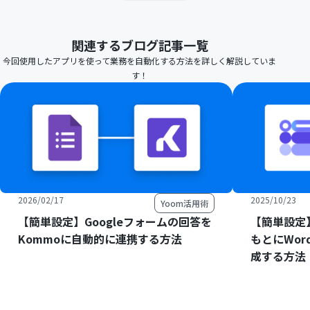
関連するブログ記事一覧
今回使用したアプリを使って業務を自動化する方法を詳しく解説していま
す！
2026/02/17
2025/10/23
Yoom活用術
【簡単設定】Googleフォームの回答を
【簡単設定】
Kommoに自動的に連携する方法
もとにWord
成する方法