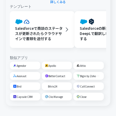
詳しくみる
テンプレート
Salesforceで商談のステータ
Salesforceの新規
スが更新されたらクラウドサ
DeepLで翻訳しSlac
インで書類を送付する
する
類似アプリ
Agendor
Apollo
Attio
Axonaut
BetterContact
Bigin by Zoho CRM
Bird
Bitrix24
CallConnect
Capsule CRM
Clio Manage
Close