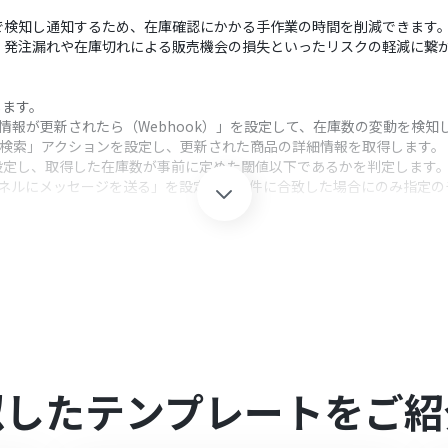
で検知し通知するため、在庫確認にかかる手作業の時間を削減できます
、発注漏れや在庫切れによる販売機会の損失といったリスクの軽減に繋
携します。
商品情報が更新されたら（Webhook）」を設定して、在庫数の変動を検知
品を検索」アクションを設定し、更新された商品の詳細情報を取得します。
設定し、取得した在庫数が事前に定めた閾値以下であるかを判定します
ャンネルにメッセージを送る」を設定し、条件に合致した場合にのみ指定
クション、「オペレーション」：トリガー起動後、フロー内で処理を行
る在庫数の閾値を任意で設定できます。例えば「在庫数が10以下になっ
送るチャンネルを自由に指定できます。また、通知本文に商品名や現在の
携してください。
似したテンプレートをご紹
ランでのみご利用いただけるアプリとなっております。フリープラン・ミニ
ますので、ご注意ください。
プランは、2週間の無料トライアルを行うことが可能です。無料トライア