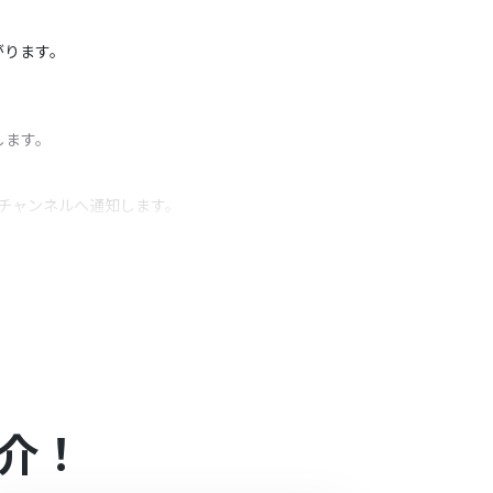
。
がります。
します。
。
のチャンネルへ通知します。
うアクション
たら」といった条件を指定してください。
在庫数など、前段のオペレーションで取得した情報
介！
プランの場合は設定しているフローボットのオペレ
ル中には制限対象のアプリを使用することができ