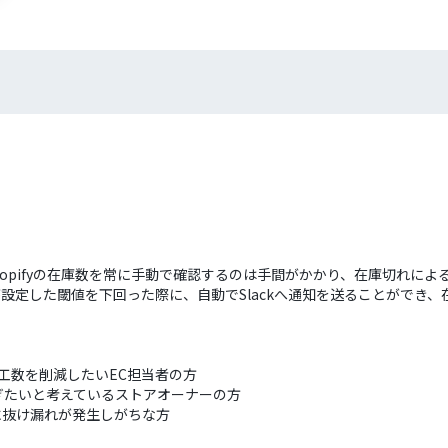
hopifyの在庫数を常に手動で確認するのは手間がかかり、在庫切れに
数が設定した閾値を下回った際に、自動でSlackへ通知を送ることがで
、工数を削減したいEC担当者の方
ぎたいと考えているストアオーナーの方
に抜け漏れが発生しがちな方