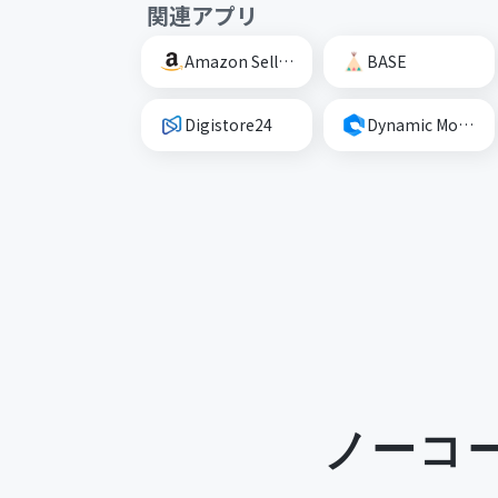
関連アプリ
Amazon Seller Central
BASE
Digistore24
Dynamic Mockups
ノーコ