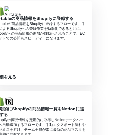
合は設定しているフローボットのオペレーションは
irtableの商品情報をShopifyに登録する
アプリや機能（オペレーション）を使用すること
irtableの商品情報をShopifyに登録するフローです。手
によるShopifyへの登録作業を効率化できると共に、
hopifyへの商品情報の追加が自動化されることで、EC
イトでの公開もスピーディーになります。
細を見る
期的にShopifyの商品情報一覧をNotionに追
する
hopifyの商品情報を定期的に取得しNotionデータベー
へ自動追加するフローです。手動エクスポート漏れや
記ミスを避け、チーム全員が常に最新の商品マスタを
率的に共有できます。