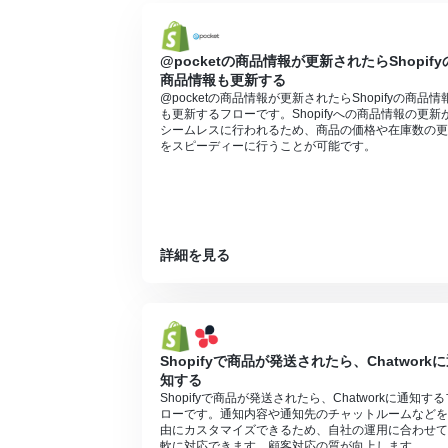
ます。
分岐はミニプラン以上のプランでご利用い
エラーとなりますので、ご注意ください。
@pocketの商品情報が更新されたらShopify
ミニプランなどの有料プランは、2週間の
商品情報も更新する
ができます。
@pocketの商品情報が更新されたらShopifyの商品情
も更新するフローです。Shopifyへの商品情報の更新
シームレスに行われるため、商品の価格や在庫数の更
をスピーディーに行うことが可能です。
詳細を見る
Shopifyで商品が発送されたら、Chatwork
知する
Shopifyで商品が発送されたら、Chatworkに通知する
ローです。通知内容や通知先のチャットルームなどを
由にカスタマイズできるため、自社の運用に合わせて
軟に対応できます。顧客対応の質が向上します。