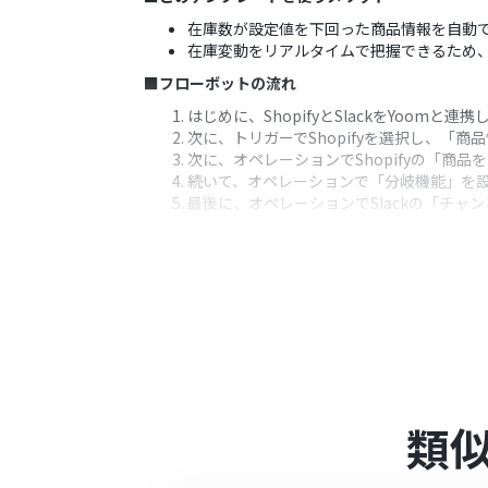
在庫数が設定値を下回った商品情報を自動
在庫変動をリアルタイムで把握できるため
■フローボットの流れ
はじめに、ShopifyとSlackをYoomと連
次に、トリガーでShopifyを選択し、「
次に、オペレーションでShopifyの「商
続いて、オペレーションで「分岐機能」を
最後に、オペレーションでSlackの「チ
※「トリガー」：フロー起動のきっかけとなるア
■このワークフローのカスタムポイント
分岐機能の設定では、通知のトリガーとな
Slackへの通知設定では、メッセージを
を変数として埋め込むことも可能です。
■注意事項
Shopify、SlackのそれぞれとYoomを連
類
Shopifyはチームプラン・サクセスプ
ーションやデータコネクトはエラーとなり
チームプランやサクセスプランなどの有料