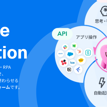
ne
ion
・RPA
せ、
終わらせる
ォーム
です。