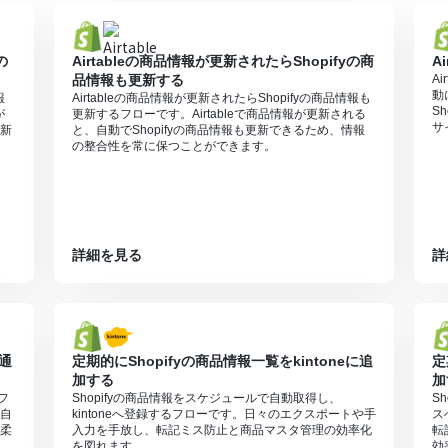
ただける機能（オペレーション）となっております。フリープランの場
の
Airtableの商品情報が更新されたらShopifyの商
A
無料トライアルを行うことが可能です。無料トライアル中には制限対象の
品情報も更新する
A
動
報
Airtableの商品情報が更新されたらShopifyの商品情報も
S
が
更新するフローです。Airtableで商品情報が更新される
サ
新
と、自動でShopifyの商品情報も更新できるため、情報
の整合性を常に保つことができます。
詳細を見る
詳
に通
定期的にShopifyの商品情報一覧をkintoneに追
定
加する
加
フ
Shopifyの商品情報をスケジュールで自動取得し、
S
自
kintoneへ登録するフローです。日々のエクスポートや手
ス
柔
入力を手放し、転記ミス防止と商品マスタ管理の効率化
転
を図れます。
効