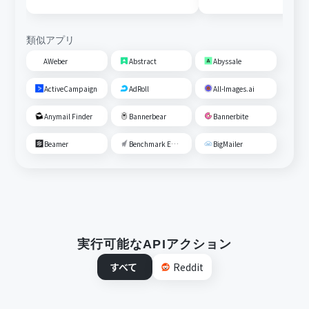
類似アプリ
AWeber
Abstract
Abyssale
ActiveCampaign
AdRoll
All-Images.ai
Anymail Finder
Bannerbear
Bannerbite
Beamer
Benchmark Email
BigMailer
実行可能なAPIアクション
すべて
Reddit