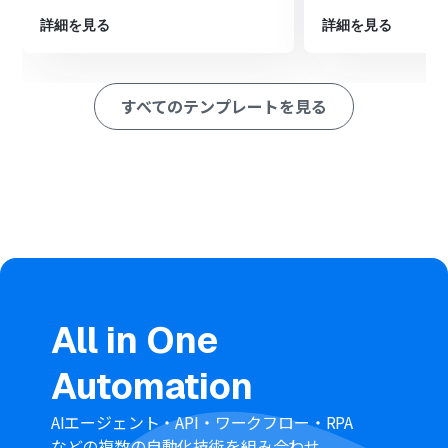
※「トリガー」：フロー起動のきっかけとなるアクション、「オ
ペレーション」：トリガー起動後、フロー内で処理を行うアク
詳細を見る
詳細を見る
ション
■このワークフローのカスタムポイント
すべてのテンプレートを見る
Googleフォームのトリガー設定では、投稿に利用したい
回答項目を任意で選択したり、特定の回答があった場合の
み起動させたりといったカスタマイズが可能です。
Redditへの投稿オペレーションでは、投稿先のサブレデ
ィットや投稿のタイトル、本文に含める定型文などを自
由に設定できます。
■注意事項
Googleフォーム、RedditのそれぞれとYoomを連携させ
てください。
トリガーは5分、10分、15分、30分、60分の間隔で起動
All in One
間隔を選択できます。
プランによって最短の起動間隔が異なりますので、ご注意
Automation
ください。
Googleフォームをトリガーとして使用した際の回答内容
を取得する方法は「
Googleフォームトリガーで、回答内
AIエージェント・API・ワークフロー・RPA
容を取得する方法
」を参照ください。
などの複数の自動化技術を組み合わせ、