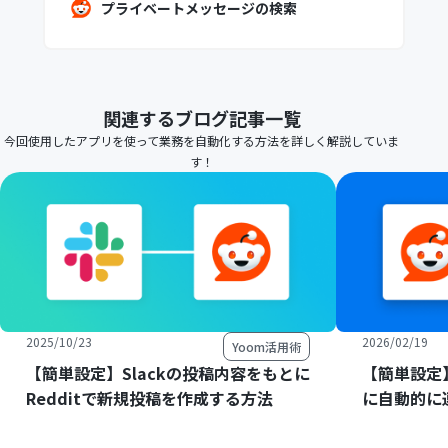
プライベートメッセージの検索
関連するブログ記事一覧
今回使用したアプリを使って業務を自動化する方法を詳しく解説していま
す！
2025/10/23
2026/02/19
Yoom活用術
【簡単設定】Slackの投稿内容をもとに
【簡単設定】R
Redditで新規投稿を作成する方法
に自動的に