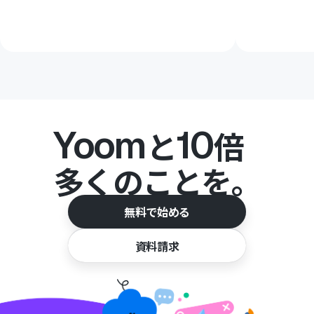
Yoom
10
と
倍
多くのことを。
無料で始める
資料請求