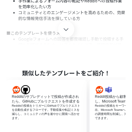
手作業によるフォーム内容の転記やRedditへの投稿作業
を効率化したい方
コミュニティとのエンゲージメントを高めるための、効果
的な情報発信手法を探している方
■このテンプレートを使うメリット
Googleフォームへの回答を都度確認し手動で投稿する手
間を削減できるため、リアルタイムに近い情報共有が可
能になり時間を有効活用できます。
手作業による内容の転記ミスや重要なフィードバックの
投稿漏れを防ぎ、常に正確な情報をコミュニティへ届ける
ことができます。
類似したテンプレートをご紹介！
■フローボットの流れ
はじめに、GoogleフォームとRedditをYoomと連携しま
す。
Redditのサブレディットで投稿が作成され
Reddit投稿から顧客
次に、トリガーでGoogleフォームを選択し、「フォーム
たら、GitHubにプルリクエストを作成する
し、Microsoft Team
に回答が送信されたら」というアクションを設定します。
Redditの投稿をトリガーにGitHubでプルリクエスト
Redditの投稿をキーワー
を自動生成するフローです。手動収集や転記ミスを
出、Microsoft Team
最後に、オペレーションでRedditを選択し、「サブレデ
減らし、コミュニティの声を速やかに開発へ活かせ
の調査時間を削減し、海外
ィットに新規投稿を作成」アクションを設定し、フォーム
ます。
できます。
の回答内容が投稿本文に含まれるように設定します。