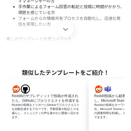
ィマネージャーの方
手作業によるフォーム回答の転記と投稿に時間がかかり、
課題を感じている方
フォームからの情報共有プロセスを自動化し、迅速な発
信を実現したい方
■このテンプレートを使うメリット
Tallyのフォームに回答が送信されると、自動でRedditに
投稿が作成されるため、これまで手作業に費やしていた
時間を短縮できます。
手動でのコピー＆ペースト作業が不要になることで、転記
ミスや投稿漏れといったヒューマンエラーの防止に繋が
類似したテンプレートをご紹介！
ります。
■フローボットの流れ
はじめに、TallyとRedditをYoomと連携します。
Redditのサブレディットで投稿が作成され
Reddit投稿から顧客
次に、トリガーでTallyを選択し、「Form Submission」
たら、GitHubにプルリクエストを作成する
し、Microsoft Team
というアクションを設定して、対象のフォームを指定しま
Redditの投稿をトリガーにGitHubでプルリクエスト
Redditの投稿をキーワー
を自動生成するフローです。手動収集や転記ミスを
出、Microsoft Team
す。
減らし、コミュニティの声を速やかに開発へ活かせ
の調査時間を削減し、海外
最後に、オペレーションでRedditの「サブレディットに
ます。
できます。
新規投稿を作成」アクションを設定し、Tallyから取得し
た情報をタイトルや本文に紐付けます。