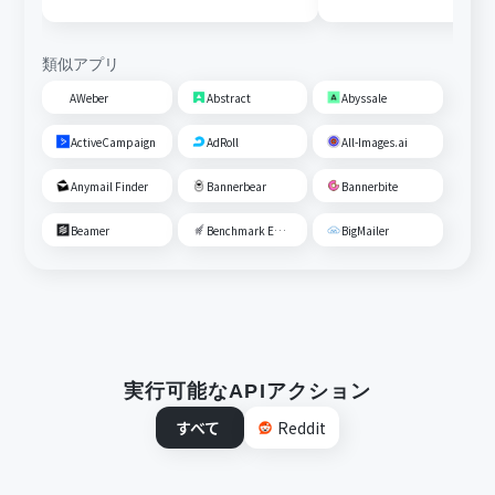
類似アプリ
AWeber
Abstract
Abyssale
ActiveCampaign
AdRoll
All-Images.ai
Anymail Finder
Bannerbear
Bannerbite
Beamer
Benchmark Email
BigMailer
実行可能なAPIアクション
すべて
Reddit