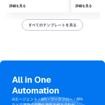
※「トリガー」：フロー起動のきっかけとなるアクション、「オ
詳細を見る
詳細を見る
ペレーション」：トリガー起動後、フロー内で処理を行うアク
ション
すべてのテンプレートを見る
■このワークフローのカスタムポイント
Tallyのトリガー設定では、連携の起点としたい任意のフ
ォームIDを設定してください。
Redditの投稿アクションでは、投稿先のサブレディット
名や投稿のタイトル、本文などを、Tallyの回答内容と紐
づけて任意に設定してください。
■注意事項
Tally、RedditのそれぞれとYoomを連携してください。
All in One
Automation
AIエージェント・API・ワークフロー・RPA
などの複数の自動化技術を組み合わせ、