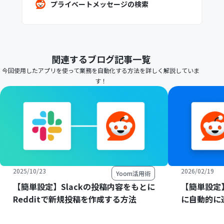
プライベートメッセージの検索
関連するブログ記事一覧
今回使用したアプリを使って業務を自動化する方法を詳しく解説していま
す！
2025/10/23
2026/02/19
Yoom活用術
【簡単設定】Slackの投稿内容をもとに
【簡単設定】R
Redditで新規投稿を作成する方法
に自動的に