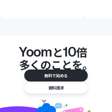
Yoom
10
と
倍
多くのことを。
無料で始める
資料請求