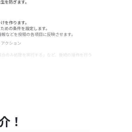
発生を防ぎます。
かけを作ります。
るための条件を設定します。
や詳細情報などを投稿の各項目に反映させます。
うアクション
の場合のみ処理を実行する」など、後続の操作を行う
たどの情報を変数として利用するかを任意で設定可能で
合は設定しているフローボットのオペレーションは
介！
アプリや機能（オペレーション）を使用すること