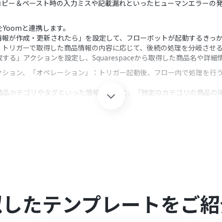
コピー＆ペースト時の入力ミスや記載漏れといったヒューマンエラーの
orgをYoomと連携します。
「商品情報が作成・更新されたら」を設定して、フローボットが起動するきっ
、トリガーで取得した商品情報の内容に応じて、後続の処理を分岐させ
稿を作成する」アクションを設定し、Squarespaceから取得した商品名
クション、「オペレーション」：トリガー起動後、フロー内で処理を行
得した商品カテゴリやタグといった情報をもとに、「特定のカテゴリの商品
、タイトル、本文、カテゴリなどの各項目に、Squarespaceから取得し
もできます。
れぞれとYoomを連携してください。
0分の間隔で起動間隔を選択できます。
すので、ご注意ください。
ただける機能（オペレーション）となっております。フリープランの場
似したテンプレートをご紹
無料トライアルを行うことが可能です。無料トライアル中には制限対象の