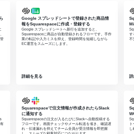
ら
Google スプレッドシートで登録された商品情
S
報をSquarespaceに作成・登録する
M
に
Google スプレッドシートへ新行を追加すると、
Sq
、
Squarespaceに商品が自動登録されるフローです。手作
す
管
業の転記や入力ミスを抑え、登録時間を短縮しながら
不
EC運営をスムーズにします。
詳細を見る
詳
Squarespaceで注文情報が作成されたらSlack
S
に通知する
W
s
Squarespaceの注文が入るたびにSlackへ自動投稿する
S
有
フローです。画面チェックやメール転送を省き、確認遅
ト
れ・伝達漏れを抑えてチーム全員が受注情報を即把握
し
し、スムーズな顧客対応につながります。