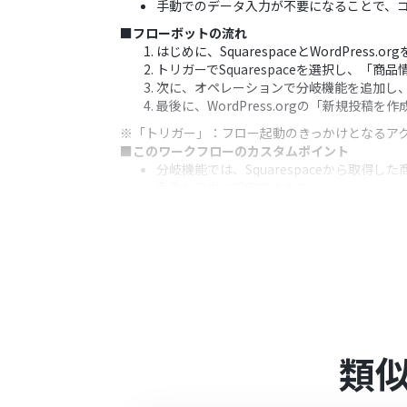
手動でのデータ入力が不要になることで、
■フローボットの流れ
はじめに、SquarespaceとWordPress.
トリガーでSquarespaceを選択し、
次に、オペレーションで分岐機能を追加し
最後に、WordPress.orgの「新規投
※「トリガー」：フロー起動のきっかけとなるア
■このワークフローのカスタムポイント
分岐機能では、Squarespaceから取
条件を自由に設定できます。
WordPress.orgに投稿を作成する際
す。また、固定のテキストを追加すること
■注意事項
Squarespace、WordPress.orgのそ
トリガーは5分、10分、15分、30分、6
プランによって最短の起動間隔が異なりま
分岐はミニプラン以上のプランでご利用い
エラーとなりますので、ご注意ください。
類
ミニプランなどの有料プランは、2週間の
ができます。