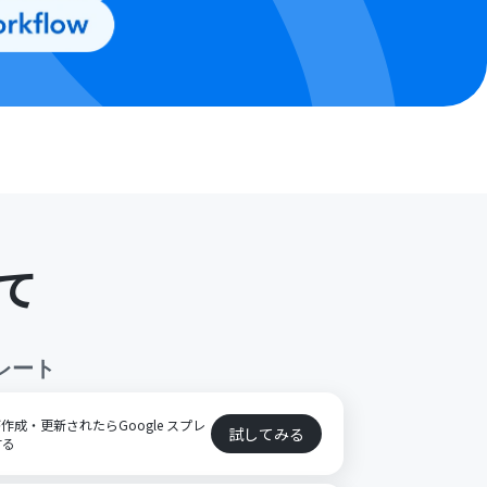
て
レート
報が作成・更新されたらGoogle スプレ
試してみる
する