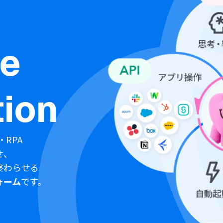
ne
ion
・RPA
せ、
終わらせる
ォーム
です。