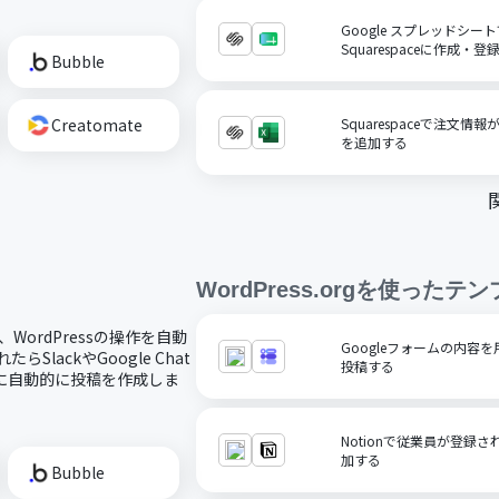
Google スプレッドシ
Squarespaceに作成・登
Bubble
Creatomate
Squarespaceで注文情報が
を追加する
WordPress.org
を使ったテン
、WordPressの操作を自動
Googleフォームの内容を用
SlackやGoogle Chat
投稿する
sに自動的に投稿を作成しま
Notionで従業員が登録され
加する
Bubble