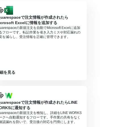
quarespaceで注文情報が作成されたら
icrosoft Excelに情報を追加する
uarespaceの新規注文を自動でMicrosoft Excelに追加
るフローです。転記作業を省き入力ミスや対応漏れの
安を減らし、受注情報を正確に管理できます。
細を見る
quarespaceで注文情報が作成されたらLINE
ORKSに通知する
quarespaceの新規注文を検知し、詳細をLINE WORKS
ークへ自動通知するフローです。手作業の共有をなく
確認漏れを防いで、受注後の対応を円滑にします。