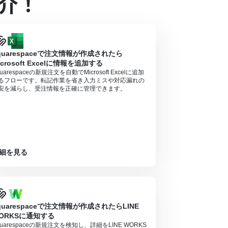
介！
アプリや機能（オペレーション）を使用すること
ランの場合は設定しているフローボットのオペレー
quarespaceで注文情報が作成されたら
ル中には制限対象のアプリを使用することができ
icrosoft Excelに情報を追加する
uarespaceの新規注文を自動でMicrosoft Excelに追加
るフローです。転記作業を省き入力ミスや対応漏れの
安を減らし、受注情報を正確に管理できます。
細を見る
quarespaceで注文情報が作成されたらLINE
ORKSに通知する
quarespaceの新規注文を検知し、詳細をLINE WORKS