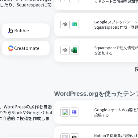
ッドシートに情報を追加
り、Squarespaceに商
Google スプレッドシ
Squarespaceに作成・登
Bubble
Creatomate
Squarespaceで注文情報が
を追加する
WordPress.org
を使ったテン
、WordPressの操作を自動
Googleフォームの内容を用
SlackやGoogle Chat
投稿する
sに自動的に投稿を作成しま
Notionで従業員が登録され