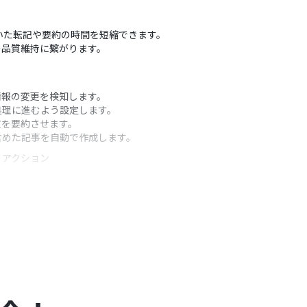
行っていた転記や要約の時間を短縮できます。
の品質維持に繋がります。
情報の変更を検知します。
処理に進むよう設定します。
文を要約させます。
に含めた記事を自動で作成します。
うアクション
ョンをどのような条件で実行するかを任意で設定でき
った要約条件をカスタマイズ可能です。
を変数として組み込み、任意の内容で設定できます。
合は設定しているフローボットのオペレーションは