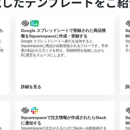
似したテンプレートをご紹
無料トライアルを行うことが可能です。無料トライアル中には制限対象の
ンでのみご利用いただけるアプリとなっております。フリープラン・ミニプ
すので、ご注意ください。
ら
Google スプレッドシートで登録された商品情
S
プランは、2週間の無料トライアルを行うことが可能です。無料トライア
報をSquarespaceに作成・登録する
M
に
Google スプレッドシートへ新行を追加すると、
Sq
、
Squarespaceに商品が自動登録されるフローです。手作
す
管
業の転記や入力ミスを抑え、登録時間を短縮しながら
不
EC運営をスムーズにします。
詳細を見る
詳
Squarespaceで注文情報が作成されたらSlack
S
に通知する
W
s
Squarespaceの注文が入るたびにSlackへ自動投稿する
S