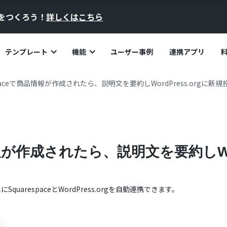
員をつくろう！
詳しくはこちら
テンプレート
機能
ユーザー事例
連携アプリ
espaceで商品情報が作成されたら、説明文を要約しWordPress.orgに新
情報が作成されたら、説明文を要約しWor
単に
Squarespace
と
WordPress.org
を自動連携できます。