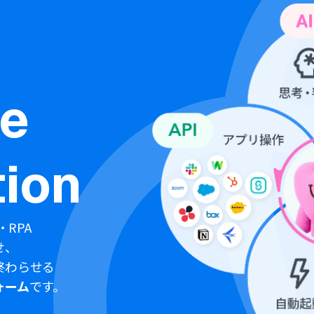
ne
ion
・RPA
せ、
終わらせる
ォーム
です。