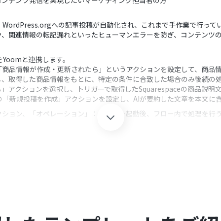
コンテンツ発信を実現したいマーケティング担当者の方
ーに、WordPress.orgへの記事投稿が自動化され、これまで手作業で
や、関連情報の転記漏れといったヒューマンエラーを防ぎ、コンテンツ
orgをYoomと連携します。
択し、「商品情報が作成・更新されたら」というアクションを設定して、商品
し、取得した商品情報をもとに、特定の条件に合致した場合のみ後続の
」アクションを選択し、トリガーで取得したSquarespaceの商品説明
.orgの「新規投稿を作成」アクションを設定し、AIが要約した文章を本文
クション、「オペレーション」：トリガー起動後、フロー内で処理を行
から取得した商品情報（カテゴリやタグなど）を利用し、後続のオペレーシ
前段で取得した情報を変数として利用でき、文字数や表現のトーンとい
稿タイトルや本文、カテゴリーなどに、固定値や前段の処理で取得した情報
れぞれとYoomを連携してください。
0分の間隔で起動間隔を選択できます。
すので、ご注意ください。
ただける機能（オペレーション）となっております。フリープランの場