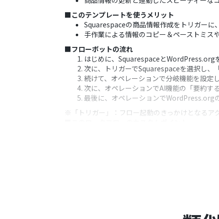
商品情報の更新と連動したスピーディーな
■このテンプレートを使うメリット
Squarespaceの商品情報作成をトリガ
手作業による情報のコピー＆ペーストミス
■フローボットの流れ
はじめに、SquarespaceとWordPress.
次に、トリガーでSquarespaceを選
続けて、オペレーションで分岐機能を設定
次に、オペレーションでAI機能の「要約する
最後に、オペレーションでWordPress
※「トリガー」：フロー起動のきっかけとなるア
■このワークフローのカスタムポイント
分岐機能では、前段のSquarespace
ます。
AI機能による要約では、要約対象の文章に
WordPress.orgへの投稿では、投
■注意事項
Squarespace、WordPress.orgのそ
トリガーは5分、10分、15分、30分、6
プランによって最短の起動間隔が異なりま
分岐はミニプラン以上のプランでご利用い