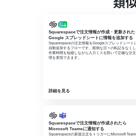
類
エラーとなりますので、ご注意ください。
ミニプランなどの有料プランは、2週間の
ができます。
Stripeはチームプラン・サクセスプラ
ションやデータコネクトはエラーとなりま
Squarespaceで注文情報が作成・更新された
チームプランやサクセスプランなどの有料
Google スプレッドシートに情報を追加する
ます。
Squarespaceの注文情報をGoogleスプレッドシート
自動追加するフローです。面倒な日々の転記をなくし
作業時間を短縮しながら入力ミスを防いで正確な注文
理を実現できます。
詳細を見る
Squarespaceで注文情報が作成されたら
Microsoft Teamsに通知する
Squarespaceの新規注文をトリガーにMicrosoft Team