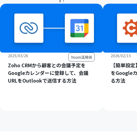
す！
2025/03/26
2026/02/15
Yoom活用術
Zoho CRMから顧客との会議予定を
【簡単設定】C
Googleカレンダーに登録して、会議
をGoogl
URLをOutlookで送信する方法
る方法