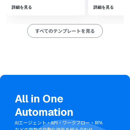
Googleカレンダーの情報で更新します。
詳細を見る
詳細を見る
※「トリガー」：フロー起動のきっかけとなるアクション、「オ
ペレーション」：トリガー起動後、フロー内で処理を行うアク
ション
すべてのテンプレートを見る
■このワークフローのカスタムポイント
Googleカレンダーのトリガー設定では、連携するカレン
ダーのIDを指定したり、特定のキーワードを含む予定のみ
を対象としたりするなど、条件を任意で設定してくださ
い。
WordPress.orgの更新アクションでは、投稿のタイトル
や本文に固定のテキストを入力するだけでなく、トリガ
ーで取得したGoogleカレンダーの予定名や場所などの情
報を変数として埋め込むことが可能です。
■注意事項
Googleカレンダー、WordPress.orgのそれぞれとYoom
All in One
を連携してください。
トリガーは5分、10分、15分、30分、60分の間隔で起動
Automation
間隔を選択できます。
プランによって最短の起動間隔が異なりますので、ご注意
ください。
AIエージェント・API・ワークフロー・RPA
などの複数の自動化技術を組み合わせ、