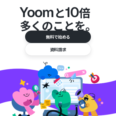
Yoom
10
と
倍
多くのことを。
無料で始める
資料請求