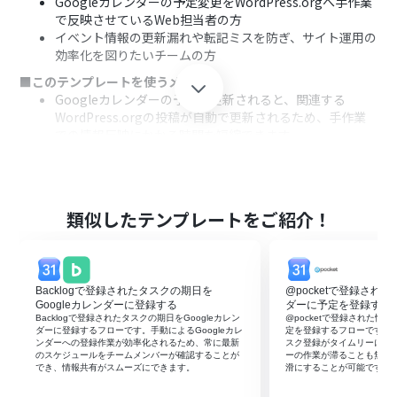
Googleカレンダーの予定変更をWordPress.orgへ手作業
で反映させているWeb担当者の方
イベント情報の更新漏れや転記ミスを防ぎ、サイト運用の
効率化を図りたいチームの方
■このテンプレートを使うメリット
Googleカレンダーの予定が更新されると、関連する
WordPress.orgの投稿が自動で更新されるため、手作業
での情報反映にかかる時間を短縮できます。
手動でのコピー＆ペースト作業が不要になるので、情報の
更新漏れや入力間違いといったヒューマンエラーを防ぎ、
コンテンツの正確性を維持します。
■フローボットの流れ
類似したテンプレートをご紹介！
はじめに、GoogleカレンダーとWordPress.orgをYoom
と連携します。
次に、トリガーでGoogleカレンダーを選択し、「予定が
更新されたら」というアクションを設定して、監視するカ
Backlogで登録されたタスクの期日を
@pocketで登録された
レンダーを指定します。
Googleカレンダーに登録する
ダーに予定を登録する
続いて、オペレーションでWordPress.orgを選択し、
Backlogで登録されたタスクの期日をGoogleカレン
@pocketで登録された情報
ダーに登録するフローです。手動によるGoogleカレ
定を登録するフローです。G
「投稿を検索」アクションを設定して、更新された予定に
ンダーへの登録作業が効率化されるため、常に最新
スク登録がタイムリーにな
対応する投稿を特定します。
のスケジュールをチームメンバーが確認することが
ーの作業が滞ることも無く
でき、情報共有がスムーズにできます。
滑にすることが可能です。
最後に、再度オペレーションでWordPress.orgの「投稿
を更新」アクションを設定し、特定した投稿内容を