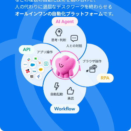
ンの場合は設定しているフローボットのオペレーション
人の代わりに退屈なデスクワークを終わらせる
はエラーとなりますので、ご注意ください。
オールインワンの自動化プラットフォーム
です。
パーソナルプランなどの有料プランは、2週間の無料トラ
イアルを行うことが可能です。無料トライアル中には制限
対象のアプリや機能（オペレーション）を使用すること
ができます。詳しくは、「
料金プランのページ
」をご参照
ください。