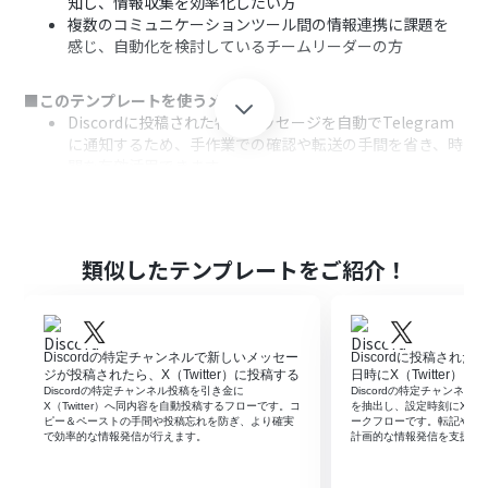
知し、情報収集を効率化したい方
複数のコミュニケーションツール間の情報連携に課題を
感じ、自動化を検討しているチームリーダーの方
■このテンプレートを使うメリット
Discordに投稿された特定メッセージを自動でTelegram
に通知するため、手作業での確認や転送の手間を省き、時
間を有効活用できます
手動での情報伝達による通知漏れや内容の転記ミスとい
ったヒューマンエラーを防ぎ、確実な情報共有を支援しま
す
類似したテンプレートをご紹介！
■フローボットの流れ
はじめに、DiscordとTelegramをYoomと連携します
次に、トリガーでDiscordを選択し、「チャンネルでメッ
セージが送信されたら」というアクションを設定します
Discordの特定チャンネルで新しいメッセー
Discordに投稿され
次に、オペレーションで分岐機能を設定し、メッセージ
ジが投稿されたら、X（Twitter）に投稿する
日時にX（Twitter）
に特定のキーワードが含まれる場合など、任意の条件に合
Discordの特定チャンネル投稿を引き金に
Discordの特定チャンネル
X（Twitter）へ同内容を自動投稿するフローです。コ
を抽出し、設定時刻にX（Tw
致した場合のみ後続の処理に進むよう設定します
ピー＆ペーストの手間や投稿忘れを防ぎ、より確実
ークフローです。転記や予
最後に、オペレーションでTelegramの「メッセージを送
で効率的な情報発信が行えます。
計画的な情報発信を支援し
信」アクションを設定し、指定のチャットに通知を送りま
す