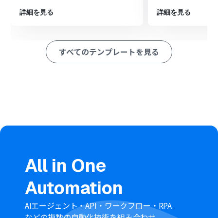
詳細を見る
詳細を見る
■このワークフローのカスタムポイント
Discordのトリガー設定で、通知の監視対象としたいサー
バーIDおよびチャンネルIDを任意で設定してください
すべてのテンプレートを見る
分岐機能では、通知の条件となるキーワードや投稿者な
ど、ご自身の運用に合わせて条件を自由に設定することが
可能です
Telegramでメッセージを送信するアクションで、通知先
となるチャットIDを任意で設定してください
※「トリガー」：フロー起動のきっかけとなるアクション、「オ
ペレーション」：トリガー起動後、フロー内で処理を行うアク
ション
■注意事項
Discord、TelegramのそれぞれとYoomを連携してくだ
All in One
さい。
トリガーは5分、10分、15分、30分、60分の間隔で起動
Automation
間隔を選択できます。プランによって最短の起動間隔が異
なりますので、ご注意ください。
分岐はパーソナルプラン以上のプランでご利用いただけ
AIエージェント・API・ワークフロー・RPA
る機能（オペレーション）となっております。フリープラ
などの複数の自動化技術を組み合わせ、