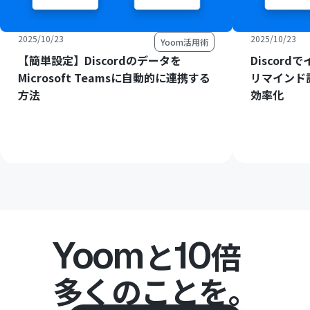
2025/10/23
2025/10/23
Yoom活用術
【簡単設定】Discordのデータを
Discor
Microsoft Teamsに自動的に連携する
リマインド
方法
効率化
Yoom
10
と
倍
多くのことを。