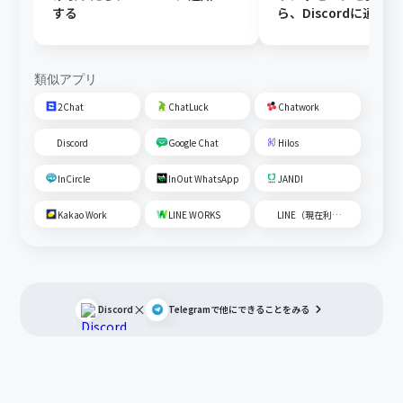
する
ら、Discordに通知
類似アプリ
2Chat
ChatLuck
Chatwork
Discord
Google Chat
Hilos
InCircle
InOut WhatsApp
JANDI
Kakao Work
LINE WORKS
LINE（現在利用不可）
×
Discord
Telegram
で他にできることをみる