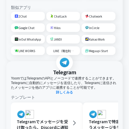
類似アプリ
2Chat
ChatLuck
Chatwork
Google Chat
Hilos
InCircle
InOut WhatsApp
JANDI
Kakao Work
LINE WORKS
LINE（現在利用不可）
Megaapi Start
Telegram
YoomではTelegramのAPIとノーコードで連携することができます。
Telegramに自動的にメッセージを送信したり、Telegramに送信され
たメッセージを他のアプリに連携することが可能です。
詳しくみる
テンプレート
Telegramでメッセージを受
Telegramで特定の
け取ったら、Discordに通知
うメッセージを受け