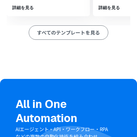
設定します。
詳細を見る
詳細を見る
※「トリガー」：フロー起動のきっかけとなるアクション、「オ
ペレーション」：トリガー起動後、フロー内で処理を行うアク
ション
すべてのテンプレートを見る
■このワークフローのカスタムポイント
Redditへ投稿するオペレーションでは、投稿先のサブレ
ディット名、投稿のタイトル、投稿の種類（テキスト、リ
ンクなど）を任意の内容に設定してください。
投稿のタイトルや本文には、トリガーで取得した
Squarespaceの商品名や説明、URLといった情報を組み
込むことで、より詳細な告知が可能です。
■注意事項
Squarespace、RedditのそれぞれとYoomを連携してくだ
All in One
さい。
トリガーは5分、10分、15分、30分、60分の間隔で起動
Automation
間隔を選択できます。
プランによって最短の起動間隔が異なりますので、ご注意
ください。
AIエージェント・API・ワークフロー・RPA
分岐はミニプラン以上のプランでご利用いただける機能
などの複数の自動化技術を組み合わせ、