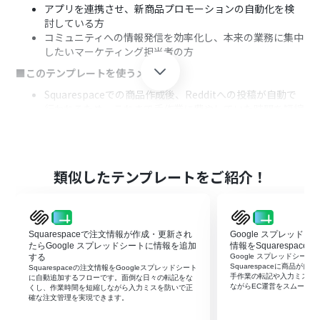
アプリを連携させ、新商品プロモーションの自動化を検
討している方
コミュニティへの情報発信を効率化し、本来の業務に集中
したいマーケティング担当者の方
■このテンプレートを使うメリット
Squarespaceでの商品作成後、Redditへの投稿が自動で
行われるため、これまで手作業に費やしていた時間を短縮
することができます。
手動での情報転記が不要になるため、入力ミスや投稿の
遅延・漏れといったヒューマンエラーの防止に繋がりま
す。
類似したテンプレートをご紹介！
■フローボットの流れ
はじめに、RedditとSquarespaceをYoomと連携します。
次に、トリガーでSquarespaceを選択し、「商品情報が
Squarespaceで注文情報が作成・更新され
Google スプレッド
作成・更新されたら」というアクションを設定します。
たらGoogle スプレッドシートに情報を追加
情報をSquarespac
次に、オペレーションで分岐機能を設定し、特定の条件
する
Google スプレッドシー
に合致した場合のみ後続の処理に進むようにします。
Squarespaceに商品が
Squarespaceの注文情報をGoogleスプレッドシート
手作業の転記や入力ミスを
最後に、オペレーションでRedditを選択し、「サブレデ
に自動追加するフローです。面倒な日々の転記をな
ながらEC運営をスムーズに
くし、作業時間を短縮しながら入力ミスを防いで正
ィットに新規投稿を作成」アクションを設定し、
確な注文管理を実現できます。
Squarespaceから取得した情報を投稿内容に含めるよう