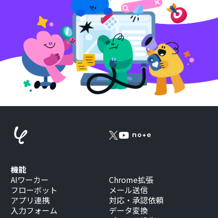
機能
AIワーカー
Chrome拡張
フローボット
メール送信
アプリ連携
対応・承認依頼
入力フォーム
データ変換