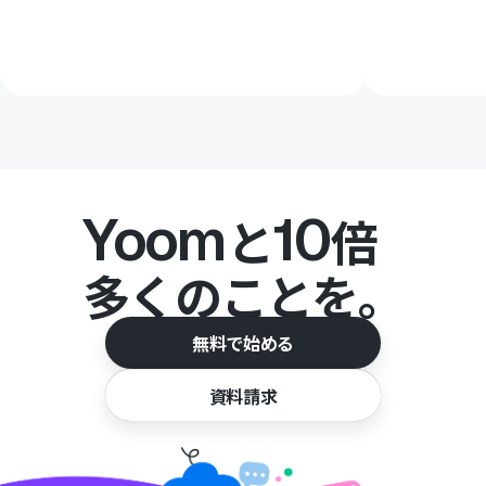
Yoom
10
と
倍
多くのことを。
無料で始める
資料請求