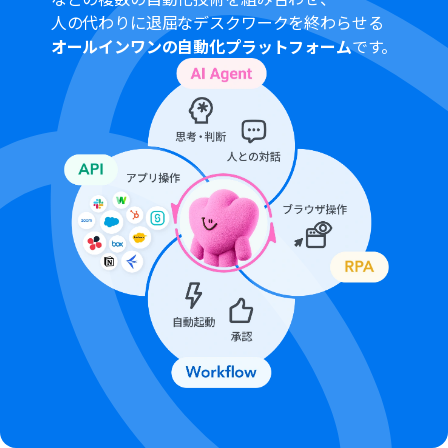
（オペレーション）となっております。フリープランの場
人の代わりに退屈なデスクワークを終わらせる
合は設定しているフローボットのオペレーションはエラ
オールインワンの自動化プラットフォーム
です。
ーとなりますので、ご注意ください。
ミニプランなどの有料プランは、2週間の無料トライアル
を行うことが可能です。無料トライアル中には制限対象の
アプリや機能（オペレーション）を使用することができ
ます。