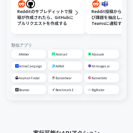
Redditのサブレディットで投
Reddit投稿から顧客
稿が作成されたら、GitHubに
び課題を抽出し、Micro
プルリクエストを作成する
Teamsに通知する
類似アプリ
AWeber
Abstract
Abyssale
ActiveCampaign
AdRoll
All-Images.ai
Anymail Finder
Bannerbear
Bannerbite
Beamer
Benchmark Email
BigMailer