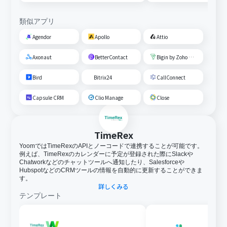
類似アプリ
Agendor
Apollo
Attio
Axonaut
BetterContact
Bigin by Zoho CRM
Bird
Bitrix24
CallConnect
Capsule CRM
Clio Manage
Close
TimeRex
YoomではTimeRexのAPIとノーコードで連携することが可能です。
例えば、TimeRexのカレンダーに予定が登録された際にSlackや
Chatworkなどのチャットツールへ通知したり、Salesforceや
HubspotなどのCRMツールの情報を自動的に更新することができま
す。
詳しくみる
テンプレート