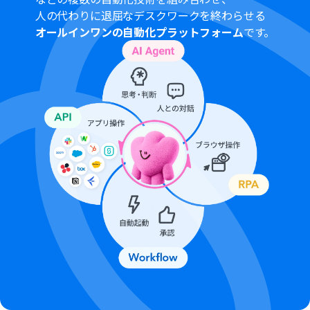
ーションはエラーとなりますので、ご注意ください。
人の代わりに退屈なデスクワークを終わらせる
ミニプランなどの有料プランは、2週間の無料トライアル
オールインワンの自動化プラットフォーム
です。
を行うことが可能です。
無料トライアル中には制限対象のアプリや機能（オペレ
ーション）を使用することができます。