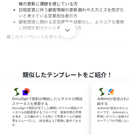
報の更新に課題を感じている方
日程変更に伴う顧客情報の更新漏れや入力ミスを防ぎた
いと考えている営業担当者の方
顧客管理に関わる定型業務を自動化し、よりコアな業務
に時間を割きたいと考えている方
■このテンプレートを使うメリット
TimeRexでの予定変更をきっかけに、サスケの顧客情報
が自動で更新されるため、これまで手作業に費やしてい
た時間を削減できます。
手作業による情報の転記ミスや更新漏れといったヒュー
マンエラーを防ぎ、顧客データの正確性を保つことに繋が
類似したテンプレートをご紹介！
ります。
■フローボットの流れ
はじめに、TimeRexとサスケをYoomと連携します
DocuSignで契約が締結したらサスケの商談
Jotformが送信され
次に、トリガーでTimeRexを選択し、「Webhookを受信
ステータスを更新する
録する
したら」というアクションを設定します
DocuSignで契約が完了した瞬間にサスケの商談ステ
Jotformが送信されたら
オペレーションとして、分岐機能を追加し、TimeRexか
ータスを自動更新するフローです。更新作業の手間
ローです。Jotformから
を省き、入力漏れやミスを防いで営業チームの後処
即座にサスケに反映されて
ら受け取った情報をもとに、予定が変更された場合のみ
理をスムーズにし、担当者はコア業務に集中できま
ローアップが可能になりま
処理が進むよう設定します
す。
次に、オペレーションでサスケの「顧客情報を検索」アク