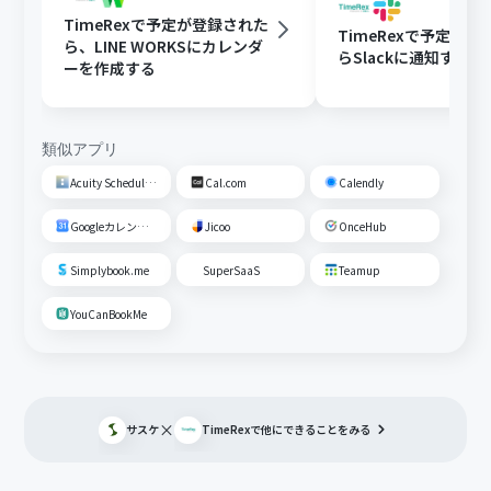
TimeRexで予定が登録された
TimeRexで予定が
ら、LINE WORKSにカレンダ
らSlackに通知する
ーを作成する
類似アプリ
Acuity Scheduling
Cal.com
Calendly
Googleカレンダー
Jicoo
OnceHub
Simplybook.me
SuperSaaS
Teamup
YouCanBookMe
×
サスケ
TimeRex
で他にできることをみる