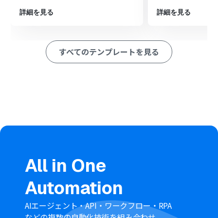
ションを設定し、TimeRexから取得した情報をもとに該
当する顧客を特定します
詳細を見る
詳細を見る
最後に、オペレーションでサスケの「顧客情報を修正」
アクションを設定し、検索した顧客の情報を最新の内容に
更新します
すべてのテンプレートを見る
※「トリガー」：フロー起動のきっかけとなるアクション、「オ
ペレーション」：トリガー起動後、フロー内で処理を行うアク
ション
■このワークフローのカスタムポイント
分岐機能では、TimeRexから受け取ったWebhookの情報
をもとに、後続のオペレーションを実行する条件を任意
に設定してください。
サスケの「顧客情報を検索」アクションでは、検索キーワ
ードとしてTimeRexから取得した「会社名」を設定して
ください。
All in One
■注意事項
Automation
TimeRexとサスケをYoomと連携してください。
分岐はミニプラン以上のプランでご利用いただける機能
（オペレーション）となっております。
AIエージェント・API・ワークフロー・RPA
フリープランの場合は設定しているフローボットのオペレ
などの複数の自動化技術を組み合わせ、