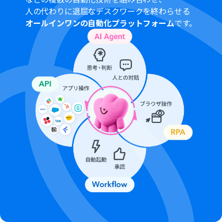
OneDriveの「ファイルをアップロード」アクションで
人の代わりに退屈なデスクワークを終わらせる
は、格納先のドライブIDやフォルダなどを任意で設定し
オールインワンの自動化プラットフォーム
です。
てください。
■注意事項
Dropbox、OneDriveのそれぞれとYoomを連携してくだ
さい。
Microsoft365（旧Office365）には、家庭向けプランと一
般法人向けプラン（Microsoft365 Business）があり、一
般法人向けプランに加入していない場合には認証に失敗
する可能性があります。
「同じ処理を繰り返す」オペレーション間の操作は、チ
ームプラン・サクセスプランでのみご利用いただける機能
となっております。フリープラン・ミニプランの場合は設
定しているフローボットのオペレーションやデータコネ
クトはエラーとなりますので、ご注意ください。
チームプランやサクセスプランなどの有料プランは、2週
間の無料トライアルを行うことが可能です。無料トライア
ル中には制限対象のアプリや機能（オペレーション）を
使用することができます。