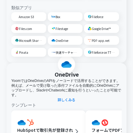
類似アプリ
Amazon S3
Box
Fileforce
Files.com
Filestage
Google Drive™
Microsoft SharePoint
OneDrive
PDF-app.net
Pinata
快速サーチャーGX
Fileforce on TTS Cloud
OneDrive
YoomではOneDriveのAPIをノーコードで活用することができます。
例えば、メールで受け取った添付ファイルを自動的にOneDriveにア
ップロードし、SlackやChatworkに通知を行うといったことが可能で
す。
詳しくみる
テンプレート
HubSpotで取引先が登録され
フォームでPDFファ