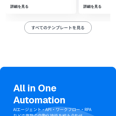
を設定します。
繰り返し処理の中で、Dropboxの「ファイルをダウンロ
詳細を見る
詳細を見る
ード」アクションを設定し、ファイル一覧から取得したフ
ァイルをダウンロードします。
最後に、OneDriveの「ファイルをアップロード」アクシ
すべてのテンプレートを見る
ョンを設定し、ダウンロードしたファイルを指定のフォ
ルダに格納します。
※「トリガー」：フロー起動のきっかけとなるアクション、「オ
ペレーション」：トリガー起動後、フロー内で処理を行うアク
ション
■このワークフローのカスタムポイント
スケジュールトリガー機能では、フローを実行したい曜日
や日付、時間などを自由に設定できます。
Dropboxの「フォルダ内のファイル一覧を取得」アクシ
ョンでは、対象となるフォルダのパスを任意で指定して
All in One
ください。
繰り返し処理機能では、前のステップで取得したどのフ
Automation
ァイル情報を対象に処理を繰り返すか設定できます。
Dropboxの「ファイルをダウンロード」アクションで
は、ダウンロードするファイルのパスやファイル名を指
AIエージェント・API・ワークフロー・RPA
定することが可能です。
などの複数の自動化技術を組み合わせ、