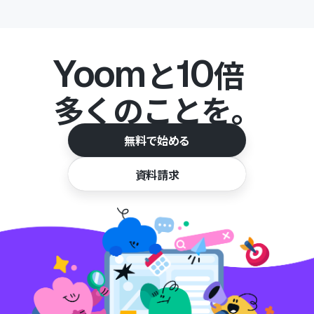
Yoom
10
と
倍
多くのことを。
無料で始める
資料請求