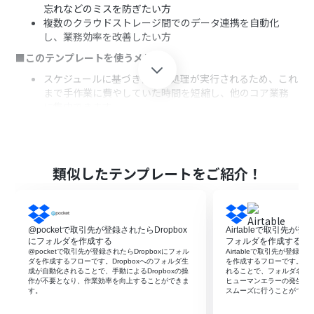
忘れなどのミスを防ぎたい方
複数のクラウドストレージ間でのデータ連携を自動化
し、業務効率を改善したい方
■このテンプレートを使うメリット
スケジュールに基づき自動で処理が実行されるため、これ
まで手作業に費やしていた時間を短縮し、他のコア業務
に集中できます。
ファイルの移動漏れや、誤った場所への格納といったヒ
ューマンエラーを防ぎ、データの整合性を保つことに繋が
ります。
■フローボットの流れ
類似したテンプレートをご紹介！
はじめに、DropboxとOneDriveをYoomと連携します。
次に、トリガーでスケジュールトリガー機能を選択し、
「指定したスケジュールになったら」アクションでフロー
@pocketで取引先が登録されたらDropbox
Airtableで取引先が登
を実行したい日時を設定します。
にフォルダを作成する
フォルダを作成する
次に、オペレーションでDropboxの「フォルダ内のファ
@pocketで取引先が登録されたらDropboxにフォル
Airtableで取引先が登録さ
イル一覧を取得」アクションを設定し、移動したいファイ
ダを作成するフローです。Dropboxへのフォルダ生
を作成するフローです。フ
成が自動化されることで、手動によるDropboxの操
れることで、フォルダ名の
ルが格納されているフォルダを指定します。
作が不要となり、作業効率を向上することができま
ヒューマンエラーの発生を
続いて、取得した複数のファイルを1つずつ処理するた
す。
スムーズに行うことができ
め、繰り返し処理機能の「繰り返し処理する」アクション