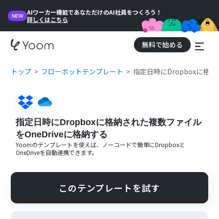
AIワーカー機能であなただけのAI社員をつくろう！
NEW
詳しくはこちら
無料で始める
トップ
フローボットテンプレート
指定日時にDropboxに格納
指定日時にDropboxに格納された複数ファイル
をOneDriveに格納する
Yoomのテンプレートを使えば、ノーコードで簡単に
Dropbox
と
OneDrive
を自動連携できます。
このテンプレートを試す