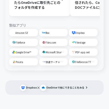
たらOneDriveに取引先ごとの
信されたら、Convert
フォルダを作成する
DOCファイルに変換
OneDriveに格納する
類似アプリ
Amazon S3
Box
Dropbox
Fileforce
Files.com
Filestage
Google Drive™
Microsoft SharePoint
PDF-app.net
Pinata
快速サーチャーGX
Fileforce on TTS Cloud
×
Dropbox
OneDrive
で他にできることをみる