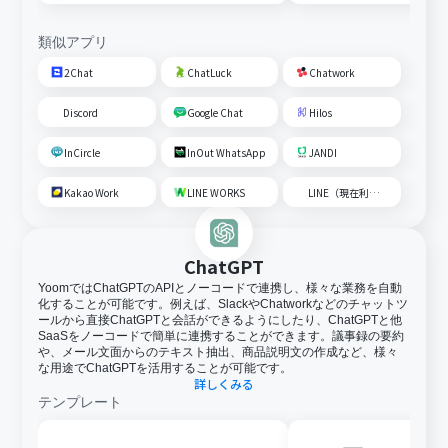
成して通知する
類似アプリ
2Chat
ChatLuck
Chatwork
Discord
Google Chat
Hilos
InCircle
InOut WhatsApp
JANDI
Kakao Work
LINE WORKS
LINE（現在利用不可）
ChatGPT
YoomではChatGPTのAPIとノーコードで連携し、様々な業務を自動
化することが可能です。例えば、SlackやChatworkなどのチャットツ
ールから直接ChatGPTと会話ができるようにしたり、ChatGPTと他
SaaSをノーコードで簡単に連携することができます。議事録の要約
や、メール文面からのテキスト抽出、商品説明文の作成など、様々
な用途でChatGPTを活用することが可能です。
詳しくみる
テンプレート