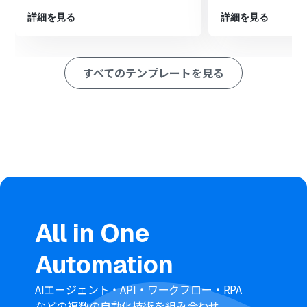
さらに、オペレーションでChatGPTの「テキストを生
詳細を見る
詳細を見る
成」アクションを設定し、翻訳されたテキストを要約する
よう指示します。
最後に、オペレーションでMicrosoft Teamsの「チャネ
ルにメッセージを送る」アクションを設定し、生成された
すべてのテンプレートを見る
要約を任意のチャネルに通知します。
※「トリガー」：フロー起動のきっかけとなるアクション、「オ
ペレーション」：トリガー起動後、フロー内で処理を行うアク
ション
■このワークフローのカスタムポイント
Microsoft Teamsのトリガー「チャネルにメッセージが
送信されたら」の設定で、監視対象としたい任意のチーム
IDおよびチャネルIDを指定してください。
AI機能の「翻訳する」では、翻訳元の言語と翻訳先の言語
を任意で設定してください。
All in One
ChatGPTの「テキストを生成」では、どのような形式で
要約を生成するか、プロンプトを自由にカスタマイズす
Automation
ることが可能です。
最後のMicrosoft Teamsへの通知オペレーションでは、
AIエージェント・API・ワークフロー・RPA
要約結果を通知したい任意のチャネルを指定してくださ
などの複数の自動化技術を組み合わせ、
い。