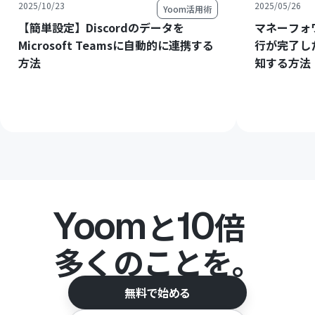
2025/10/23
2025/05/26
Yoom活用術
【簡単設定】Discordのデータを
マネーフォ
Microsoft Teamsに自動的に連携する
行が完了したら
方法
知する方法
Yoom
10
と
倍
多くのことを。
無料で始める