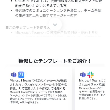
ChatGPTを活用して、会議情報などの長文テキストの要
約を自動化したいと考えている方
多言語でのコミュニケーションを円滑にし、チーム全体
の生産性向上を目指すマネージャーの方
■このテンプレートを使うメリット
Microsoft Teamsへの投稿を自動で翻訳・要約するた
め、手作業での情報確認や整理に費やしていた時間を短
縮できます。
手動での翻訳ミスや要約の抜け漏れを防ぎ、重要な会議情
報を正確かつ迅速にチーム全体へ共有することが可能に
なります。
類似したテンプレートをご紹介！
■フローボットの流れ
はじめに、ChatGPTとMicrosoft TeamsをYoomと連携
します。
Microsoft Teamsで特定のメッセージが送信
Microsoft Team
次に、トリガーでMicrosoft Teamsを選択し、「チャネ
されたら、Googleカレンダーから予定を取
されたらSlackで通知
ルにメッセージが送信されたら」というアクションを設定
得後、AIで営業リストを作成して通知する
Microsoft Teamsの
らSlackへ自動通知する
Microsoft Teamsの特定メッセージ受信を契機に
します。
や通知漏れを防ぎ、部門間
Googleカレンダーを参照しAIで営業リストを作成し
続いて、オペレーションでAI機能の「翻訳する」を選択
円滑に保てます。
通知するフローです。手作業の確認や転記を減らし
情報抜けや遅れを防ぎます。
し、トリガーで取得したメッセージ内容を翻訳するよう設
定します。