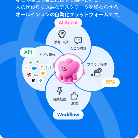
人の代わりに退屈なデスクワークを終わらせる
オールインワンの自動化プラットフォーム
です。
■注意事項
Microsoft Teams、ChatGPTのそれぞれとYoomを連携
してください。
Microsoft365（旧Office365）には、家庭向けプランと一
般法人向けプラン（Microsoft365 Business）があり、一
般法人向けプランに加入していない場合には認証に失敗
する可能性があります。
トリガーは5分、10分、15分、30分、60分の間隔で起動
間隔を選択できます。
プランによって最短の起動間隔が異なりますので、ご注意
ください。
ChatGPTのAPI利用はOpenAI社が有料で提供しており、
API疎通時のトークンにより従量課金される仕組みとなっ
ています。そのため、API使用時にお支払いが行える状況
でない場合エラーが発生しますのでご注意ください。
ChatGPT（OpenAI）のアクションを実行するには、
OpenAIのAPI有料プランの契約が必要です。（APIが使用
されたときに支払いができる状態）
https://openai.com/ja-JP/api/pricing/