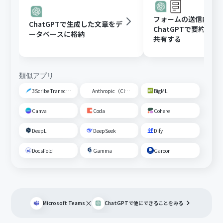
フォームの送信内容
ChatGPTで生成した文章をデ
ChatGPTで要約し、G
ータベースに格納
共有する
類似アプリ
3Scribe Transcription
Anthropic（Claude）
BigML
Canva
Coda
Cohere
DeepL
DeepSeek
Dify
DocsFold
Gamma
Garoon
×
Microsoft Teams
ChatGPT
で他にできることをみる