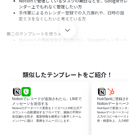
Notionで管理しているタスクの期日などを、Googleカレ
ンダー上でもれなく管理したい方
手作業によるカレンダー登録での入力漏れや、日時の設
定ミスをなくしたいと考えている方
■このテンプレートを使うメリット
Notionへの情報登録をきっかけに、Googleカレンダーへ
自動で予定が作成されるため、これまで手作業での転記
に費やしていた時間を短縮することができます。
手作業でのデータ移行が不要になることで、入力情報の誤
りや登録漏れといったヒューマンエラーを防ぎ、正確なス
ケジュール管理が可能になります。
類似したテンプレートをご紹介！
■フローボットの流れ
はじめに、NotionとGoogleカレンダーをYoomと連携し
ます。
Notionでレコードが追加されたら、LINEで
HubSpotに登録され
次に、トリガーでNotionを選択し、「特定のデータソー
メッセージを送信する
Notionデータベースへ
スのページが作成・更新されたら」というアクションを設
Notionのデータベース更新をトリガーにLINE公式ア
HubSpotで新規コンタク
カウントへ自動通知するフローです。連絡の手間や
Notionデータベースへ自
定し、対象のデータベースを指定します。
送信漏れを防ぎ、最新情報を確実かつ素早くチーム
入力やコピー&ペーストを
次に、オペレーションで分岐機能を設定し、フローを実
メンバーに届け、業務をスムーズにします。
有・精度向上、入力時間の
行する特定の条件を定義します。
続けて、オペレーションでNotionの「レコードを取得す