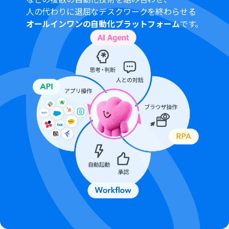
Notion、GoogleカレンダーのそれぞれとYoomを連携し
人の代わりに退屈なデスクワークを終わらせる
てください。
オールインワンの自動化プラットフォーム
です。
トリガーは5分、10分、15分、30分、60分の間隔で起動
間隔を選択できます。プランによって最短の起動間隔が異
なりますので、ご注意ください。
分岐はパーソナルプラン以上のプランでご利用いただけ
る機能（オペレーション）となっております。フリープラ
ンの場合は設定しているフローボットのオペレーション
はエラーとなりますので、ご注意ください。
パーソナルプランなどの有料プランは、2週間の無料トラ
イアルを行うことが可能です。無料トライアル中には制限
対象のアプリや機能（オペレーション）を使用すること
ができます。詳しくは、「
料金プランのページ
」をご参照
ください。