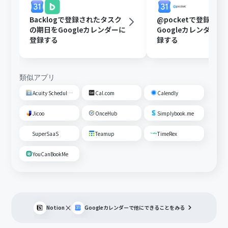
Backlogで登録されたタスク
@pocketで登録さ
の期日をGoogleカレンダーに
Googleカレンダー
登録する
録する
類似アプリ
Acuity Scheduling
Cal.com
Calendly
Jicoo
OnceHub
Simplybook.me
SuperSaaS
Teamup
TimeRex
YouCanBookMe
×
Notion
Googleカレンダー
で他にできることをみる