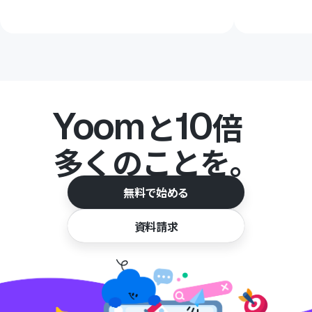
Yoom
10
と
倍
多くのことを。
無料で始める
資料請求