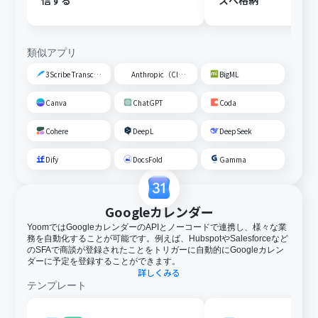
信する
スへ格納
類似アプリ
3Scribe Transcription
Anthropic（Claude）
BigML
Canva
ChatGPT
Coda
Cohere
DeepL
DeepSeek
Dify
DocsFold
Gamma
Googleカレンダー
YoomではGoogleカレンダーのAPIとノーコードで連携し、様々な業
務を自動化することが可能です。例えば、HubspotやSalesforceなど
のSFAで商談が登録されたことをトリガーに自動的にGoogleカレン
ダーに予定を登録することができます。
詳しくみる
テンプレート