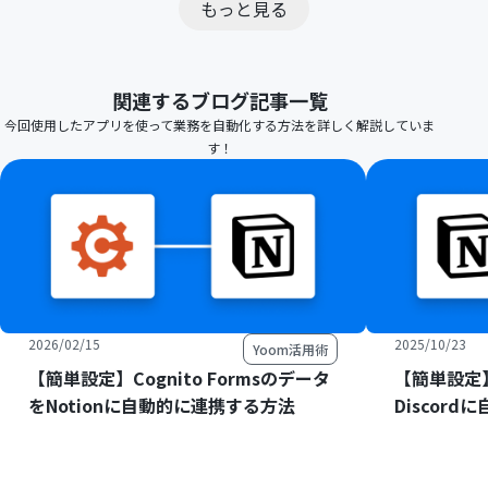
もっと見る
関連するブログ記事一覧
今回使用したアプリを使って業務を自動化する方法を詳しく解説していま
す！
2026/02/15
2025/10/23
Yoom活用術
【簡単設定】Cognito Formsのデータ
【簡単設定】
をNotionに自動的に連携する方法
Discor