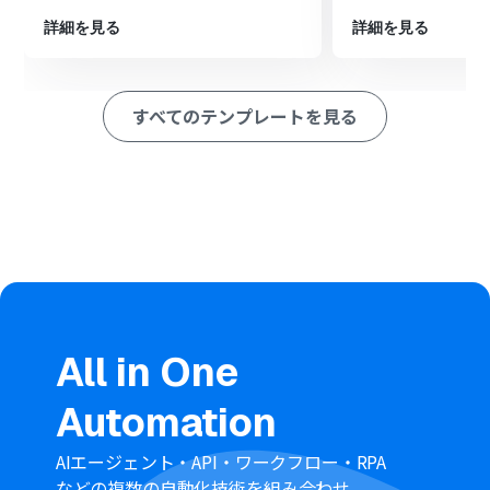
る」アクションを設定し、トリガーで検知したページの詳
詳細を見る
詳細を見る
細情報を取得します。
さらに、オペレーションで再度分岐機能を設定し、取得
したレコード情報をもとに処理を分岐させます。
最後に、オペレーションでGoogleカレンダーの「予定を
すべてのテンプレートを見る
作成」アクションを設定し、Notionから取得した情報を
もとに予定を作成します。
※「トリガー」：フロー起動のきっかけとなるアクション、「オ
ペレーション」：トリガー起動後、フロー内で処理を行うアク
ション
■このワークフローのカスタムポイント
分岐機能の設定では、Notionの特定のプロパティ（ステ
ータスなど）が特定の値になった場合にのみ後続の処理
に進むなど、任意の条件を設定できます。
Googleカレンダーに予定を作成する際、件名や説明欄、
All in One
日時などの各項目に、前段のオペレーションで取得した
値を埋め込んだり、固定のテキストを追加したりできま
Automation
す。
AIエージェント・API・ワークフロー・RPA
■注意事項
などの複数の自動化技術を組み合わせ、