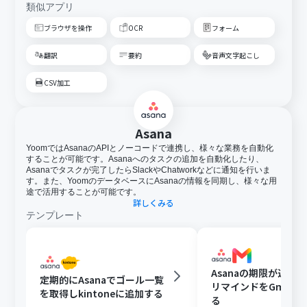
類似アプリ
ブラウザを操作
OCR
フォーム
翻訳
要約
音声文字起こし
CSV加工
Asana
YoomではAsanaのAPIとノーコードで連携し、様々な業務を自動化
することが可能です。Asanaへのタスクの追加を自動化したり、
Asanaでタスクが完了したらSlackやChatworkなどに通知を行いま
す。また、YoomのデータベースにAsanaの情報を同期し、様々な用
途で活用することが可能です。
詳しくみる
テンプレート
Asanaの期限が近い
定期的にAsanaでゴール一覧
リマインドをGmail
を取得しkintoneに追加する
る