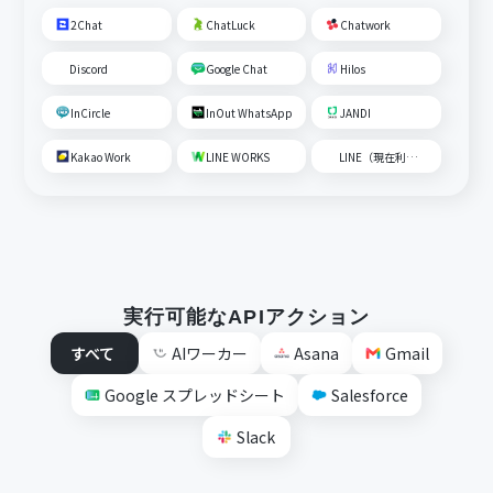
2Chat
ChatLuck
Chatwork
Discord
Google Chat
Hilos
InCircle
InOut WhatsApp
JANDI
Kakao Work
LINE WORKS
LINE（現在利用不可）
実行可能なAPIアクション
すべて
AIワーカー
Asana
Gmail
Google スプレッドシート
Salesforce
Slack