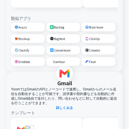
類似アプリ
Avaza
Backlog
Bizer team
Brushup
BugHerd
ClickUp
Clockify
Connecteam
Crowdin
Dribbble
Everhour
Float
Gmail
YoomではGmailのAPIとノーコードで連携し、Gmailからのメール送
信を自動化することが可能です。請求書や契約書などを自動的に作
成しGmail経由で送付したり、問い合わせなどに対して自動的に返信
を行うことができます。
詳しくみる
テンプレート