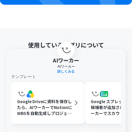
ュアルの作成方法
」をご参照ください。
AIワーカー内で20件を超える大容量データの取得やルー
プ処理を行うと、タスクを著しく消費する可能性があるた
めご注意ください。
使用しているアプリについて
AIワーカー
AIワーカー
詳しくみる
テンプレート
Google Driveに資料を保存し
Google スプレッド
たら、AIワーカーでNotionに
候補者が追加されたら
WBSを自動生成しプロジェク
ーカーでスカウト文
ト管理を効率化する
追記と通知を行う