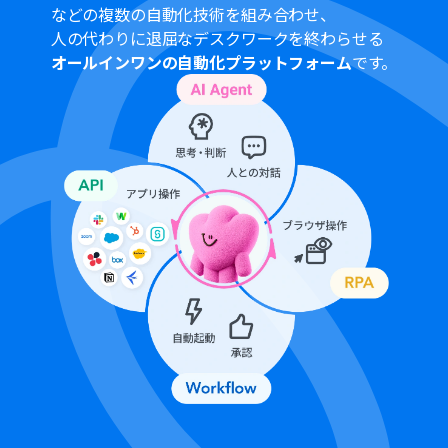
Asana、Gmail、Google スプレッドシート、
などの複数の自動化技術を組み合わせ、
Salesforce、SlackのそれぞれとYoomを連携してくださ
人の代わりに退屈なデスクワークを終わらせる
い。AIワーカー内で使用するツール（アプリ）についても
オールインワンの自動化プラットフォーム
です。
マイアプリ連携が必要です。
Salesforceはミニプラン以上でご利用いただけるアプリ
となっております。フリープラン・パーソナルプランの場
合は設定しているフローボットのオペレーションやデー
タコネクトはエラーとなりますので、ご注意ください。
ミニプラン・チームプラン・サクセスプランなどの有料プ
ランは、2週間の無料トライアルを行うことが可能です。
無料トライアル中には制限対象のアプリを使用すること
ができます。。
AIワーカーの基本設定は「
【AIワーカー】基本的な設定方
法
」をご参照ください。
AIワーカーの同時実行数・作成可能なAIワーカー数・利用
可能なAIモデルはご契約中のプランによって異なります。
AIワーカー内でご利用いただけるアプリやオペレーション
等はフローボットの利用制限と同様です。
AIワーカーは、テスト実行でも本番実行と同様にタスクを
消費しますのでご注意ください。詳細は「
【AIワーカー】
タスク実行数の計算方法
」ご参照ください。
AIワーカーはマニュアルを詳細に設定することで適切な処
理を実行しやすくなります。詳細は「
【AIワーカー】マニ