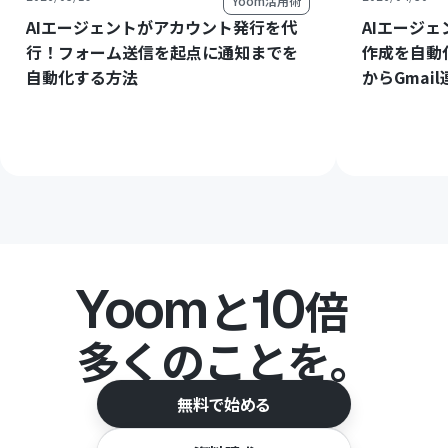
Yoom活用術
AIエージェントがアカウント発行を代
AIエージ
行！フォーム送信を起点に通知までを
作成を自動
自動化する方法
からGmai
Yoom
10
と
倍
多くのことを。
無料で始める