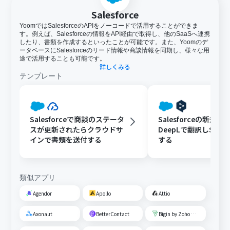
Salesforce
YoomではSalesforceのAPIをノーコードで活用することができま
す。例えば、Salesforceの情報をAPI経由で取得し、他のSaaSへ連携
したり、書類を作成するといったことが可能です。また、Yoomのデ
ータベースにSalesforceのリード情報や商談情報を同期し、様々な用
途で活用することも可能です。
詳しくみる
テンプレート
Salesforceで商談のステータ
Salesforceの新規
スが更新されたらクラウドサ
DeepLで翻訳しSlac
インで書類を送付する
する
類似アプリ
Agendor
Apollo
Attio
Axonaut
BetterContact
Bigin by Zoho CRM