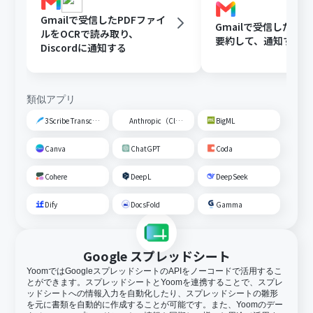
Gmailで受信したPDFファイ
Gmailで受信した内容
ルをOCRで読み取り、
要約して、通知する
Discordに通知する
類似アプリ
3Scribe Transcription
Anthropic（Claude）
BigML
Canva
ChatGPT
Coda
Cohere
DeepL
DeepSeek
Dify
DocsFold
Gamma
Google スプレッドシート
YoomではGoogleスプレッドシートのAPIをノーコードで活用するこ
とができます。スプレッドシートとYoomを連携することで、スプレ
ッドシートへの情報入力を自動化したり、スプレッドシートの雛形
を元に書類を自動的に作成することが可能です。また、Yoomのデー