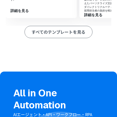
次に、スケジュールトリガーで、フローを起動したい任意
えたパーソナライズ文面を
のタイミングを設定します。
ダイレクトリクルーティン
詳細を見る
採用担当者の負担を軽減し
次に、AIワーカーで、Salesforceの商談データを分析して
詳細を見る
優先案件の特定とアクションの提案を行うためのマニュア
ル（指示）を作成します。
すべてのテンプレートを見る
※「トリガー」：フロー起動のきっかけとなるアクション、「オ
ペレーション」：トリガー起動後、フロー内で処理を行うアク
ション
■このワークフローのカスタムポイント
AIワーカーのマニュアル設定では、自社の営業基準に合わ
せた優先度の判断ロジックや、提案してほしいアクション
のトーンなどを詳細に指示してください。
Google スプレッドシートのアクション設定では、分析結
果を書き出す対象のシートや項目を、自社の管理フォー
マットに合わせて調整してください。
Slackの通知設定では、通知を送るチャンネルや、担当者
All in One
が一目で内容を把握できるようなメッセージ形式にカス
タムしてください。
Automation
■注意事項
AIエージェント・API・ワークフロー・RPA