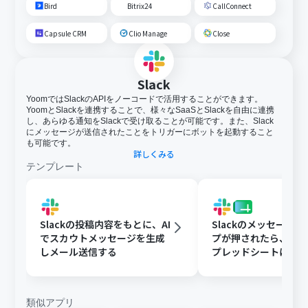
Bird
Bitrix24
CallConnect
Capsule CRM
Clio Manage
Close
Slack
YoomではSlackのAPIをノーコードで活用することができます。
YoomとSlackを連携することで、様々なSaaSとSlackを自由に連携
し、あらゆる通知をSlackで受け取ることが可能です。また、Slack
にメッセージが送信されたことをトリガーにボットを起動すること
も可能です。
詳しくみる
テンプレート
Slackの投稿内容をもとに、AI
Slackのメッセージ
でスカウトメッセージを生成
プが押されたら、Goog
しメール送信する
プレッドシートにメ
内容を追加する
類似アプリ