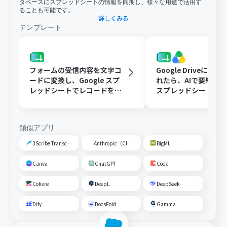
タベースにスプレッドシートの情報を同期し、様々な用途で活用す
ることも可能です。
詳しくみる
テンプレート
フォームの受信内容を文字コ
Google Driveに文
ードに変換し、Google スプ
れたら、AIで要約してG
レッドシートでレコードを追
スプレッドシートの
加する
トに追加する
類似アプリ
3Scribe Transcription
Anthropic（Claude）
BigML
Canva
ChatGPT
Coda
Cohere
DeepL
DeepSeek
Dify
DocsFold
Gamma