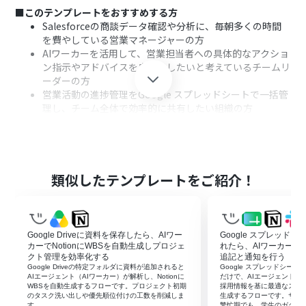
■このテンプレートをおすすめする方
Salesforceの商談データ確認や分析に、毎朝多くの時間
を費やしている営業マネージャーの方
AIワーカーを活用して、営業担当者への具体的なアクショ
ン指示やアドバイスを自動化したいと考えているチームリ
ーダーの方
営業活動の進捗管理をGoogle スプレッドシートで一括管
理し、チーム全体で効率的に共有したい組織の方
■このテンプレートを使うメリット
Salesforceの膨大な商談情報をAIワーカーが分析し、注力
案件を自動で特定するため、情報の取捨選択に要してい
類似したテンプレートをご紹介！
た時間を短縮し、スムーズな意思決定を支援します。
AIワーカーが提案したアクションに基づいてGmailの下書
きやAsanaへのタスクが自動作成されるため、営業担当者
は内容を確認対応するだけで済み、実務のスピードが向
Google Driveに資料を保存したら、AIワー
Google スプレッド
上します。
カーでNotionにWBSを自動生成しプロジェ
れたら、AIワーカーで
クト管理を効率化する
追記と通知を行う
Google Driveの特定フォルダに資料が追加されると
Google スプレッドシー
■フローボットの流れ
AIエージェント（AIワーカー）が解析し、Notionに
だけで、AIエージェント（AI
はじめに、Asana、Gmail、Google スプレッドシート、
WBSを自動生成するフローです。プロジェクト初期
採用情報を基に最適なスカ
のタスク洗い出しや優先順位付けの工数を削減しま
生成するフローです。サマ
Salesforce、SlackをYoomと連携します。
す。
繁忙期でも、学生のガクチ