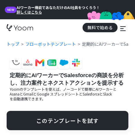
AIワーカー機能であなただけのAI社員をつくろう！
NEW
詳しくはこちら
無料で始める
トップ
フローボットテンプレート
定期的にAIワーカーでSal
定期的にAIワーカーでSalesforceの商談を分析
し、注力案件とネクストアクションを提示する
Yoomのテンプレートを使えば、ノーコードで簡単に
AIワーカー
と
Asana
と
Gmail
と
Google スプレッドシート
と
Salesforce
と
Slack
を自動連携できます。
このテンプレートを試す