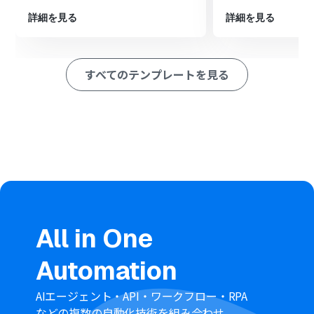
ペレーション」：トリガー起動後、フロー内で処理を行うアク
ション
詳細を見る
詳細を見る
■このワークフローのカスタムポイント
Googleフォームをトリガーとして設定する際、連携の対
象としたいフォームのIDを正確に指定してください。こ
すべてのテンプレートを見る
れにより、特定のフォームから回答が送信された場合の
み、このワークフローが起動するように設定することが
可能です。
■注意事項
Googleフォーム、CodaとYoomを連携してください。
トリガーは5分、10分、15分、30分、60分の間隔で起動
間隔を選択できます。
プランによって最短の起動間隔が異なりますので、ご注意
ください。
Googleフォームをトリガーとして使用した際の回答内容
を取得する方法は「
Googleフォームトリガーで、回答内
All in One
容を取得する方法
」を参照ください。
Automation
AIエージェント・API・ワークフロー・RPA
などの複数の自動化技術を組み合わせ、