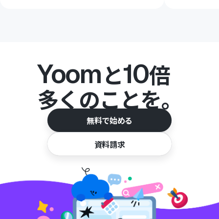
Yoom
10
と
倍
多くのことを。
無料で始める
資料請求