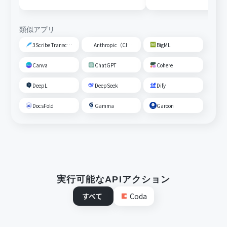
類似アプリ
3Scribe Transcription
Anthropic（Claude）
BigML
Canva
ChatGPT
Cohere
DeepL
DeepSeek
Dify
DocsFold
Gamma
Garoon
実行可能なAPIアクション
すべて
Coda