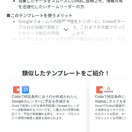
収集したデータをスムーズにCodaに反映させ、情報共有
を迅速化したいチームリーダーの方
■このテンプレートを使うメリット
Googleフォームへの回答送信をトリガーに、Codaのテー
ブル行が自動で更新されるため、これまで手作業で行って
いたデータ転記の時間を短縮します。
人の手によるコピー＆ペースト作業がなくなるので、入力
間違いや更新漏れといったヒューマンエラーのリスクを
軽減することに繋がります。
■フローボットの流れ
はじめに、お使いのGoogleフォームとCodaのアカウント
をYoomに連携します。
類似したテンプレートをご紹介！
次に、トリガーでGoogleフォームを選択し、「フォーム
に回答が送信されたら」というアクションを設定します。
続いて、オペレーションでCodaの「テーブルの行を検
索」アクションを設定し、フォームの回答内容をもとに更
Codaで特定条件に合う行が作成されたら、
Codaで特定条件に合
新対象の行を特定します。
Googleカレンダーに予定を作成する
Asanaにタスクを追加
最後に、もう一つのオペレーションでCodaの「テーブル
Codaで追加した行を条件判定後にGoogleカレンダ
YoomでCodaの新規行を検
ーへ自動登録するフローです。二重入力の手間や転
ク追加するフローです。二
の行を更新」アクションを設定し、検索で見つかった行の
記ミス、予定の登録漏れを抑え、タスク・プロジェ
や入力ミスを防ぎ、チーム
情報を新しい回答内容で更新します。
クト管理の精度と速度を高められます。
プロジェクトを円滑にしま
※「トリガー」：フロー起動のきっかけとなるアクション、「オ