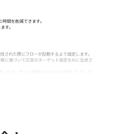
いた時間を削減できます。
します。
送信された際にフローが起動するよう設定します。
報に基づいて広告のターゲット設定をAIに生成さ
したターゲット情報をNotionの指定したデータ
うアクション
してください。
、フォームで取得した情報を変数として組み込むこ
報やAIが生成した情報を割り当てるか、または固定