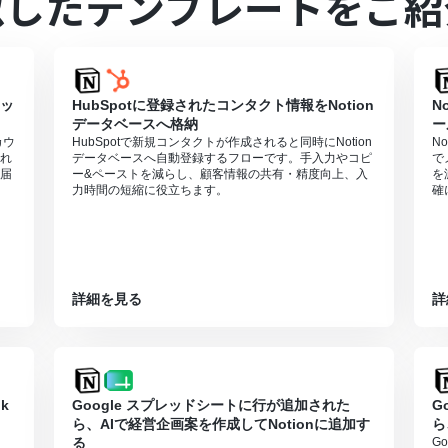
似したテンプレートをご紹
ただけるアプリとなっております。フリープラン・パーソナルプランの
、ご注意ください。
メッ
HubSpotに登録されたコンタクト情報をNotion
N
ラン・サクセスプランなどの有料プランは、2週間の無料トライアルを行
データベースへ格納
ー
カウ
HubSpotで新規コンタクトが作成されると同時にNotion
N
れ
データベースへ自動登録するフローです。手入力やコピ
で
届
ー&ペーストを減らし、顧客情報の共有・精度向上、入
を
力時間の短縮に役立ちます。
確
詳細を見る
詳
k
Google スプレッドシートに行が追加された
G
ら、AIで経営企画案を作成してNotionに追加す
ら
る
G