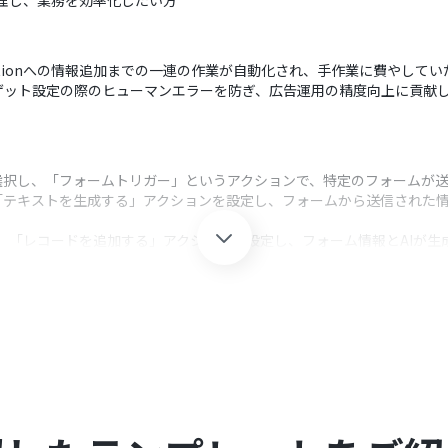
管理し、業務を効率化したい方
tionへの情報追加までの一連の作業が自動化され、手作業に費やして
ゲット設定の際のヒューマンエラーを防ぎ、広告運用の精度向上に貢献
選択し、「フォームトリガー」というアクションで、特定のフォームが
「テキストを生成する」アクションを設定し、フォームから送信された情
し、「レコードを追加する」アクションを設定し、フォーム情報とAIが生成
クション、「オペレーション」：トリガー起動後、フロー内で処理を行
ト設定に必要な情報を収集するため、フォームの質問項目を任意で設定
トを生成するために、AIへの指示（プロンプト）を任意でカスタムでき
加するアクションでは、どのプロパティ（項目）にフォームから取得した情
できます。