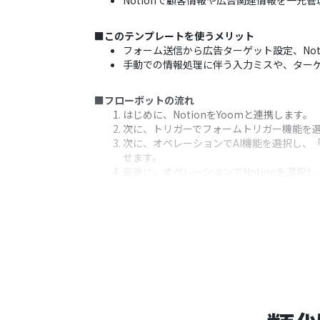
Notionで顧客情報や広告関連情報を一元
■このテンプレートを使うメリット
フォーム送信から広告ターゲット設定、No
手動での情報処理に伴う入力ミスや、ター
■フローボットの流れ
はじめに、NotionをYoomと連携します。
次に、トリガーでフォームトリガー機能を
次に、オペレーションでAI機能を選択し、
せます。
最後に、オペレーションでNotionを選択
ベースへ追加します。
※「トリガー」：フロー起動のきっかけとなるア
■このワークフローのカスタムポイント
フォームトリガー機能では、広告ターゲッ
AI機能では、より精度の高い広告ターゲッ
とも可能です。
Notionのデータベースへレコードを追
値を入力するかなど、柔軟にカスタマイズ