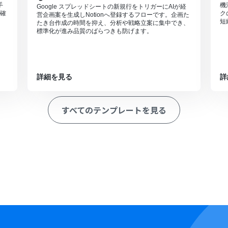
手
機
Google スプレッドシートの新規行をトリガーにAIが経
確
ク
営企画案を生成しNotionへ登録するフローです。企画た
短
たき台作成の時間を抑え、分析や戦略立案に集中でき、
標準化が進み品質のばらつきも防げます。
詳細を見る
詳
すべてのテンプレートを見る