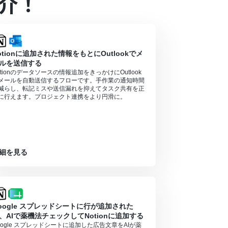
介！
場合は設定しているフローボットのオペレーション
otionに追加された情報をもとにOutlookでメ
うことが可能です。無料トライアル中には制限対
ルを送信する
otionのデータソースの情報追加をきっかけにOutlook
メールを自動送信するフローです。手作業の通知時間
減らし、転記ミスや送信漏れを抑えてタスク共有を正
に行えます。プロジェクト連携をより円滑に。
細を見る
oogle スプレッドシートに行が追加された
、AIで薬機法チェックしてNotionに追加する
oogle スプレッドシートに追加した広告文章をAIが薬