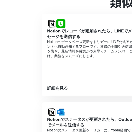
類
■注意事項
NotionとYoomを連携してください。
フォーム機能はミニプラン以上でご利用い
やデータコネクトはエラーとなりますので
Notionでレコードが追加されたら、LINEで
パーソナルプラン・ミニプラン・チームプ
セージを送信する
象のアプリを使用することができます。
Notionのデータベース更新をトリガーにLINE公式ア
ントへ自動通知するフローです。連絡の手間や送信漏
を防ぎ、最新情報を確実かつ素早くチームメンバーに
け、業務をスムーズにします。
詳細を見る
Notionでステータスが更新されたら、Outloo
でメールを送信する
Notionのステータス更新をトリガーに、Yoom経由で