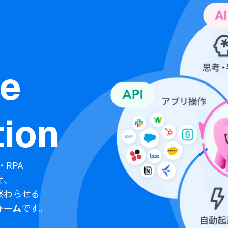
ne
ion
・RPA
せ、
終わらせる
ォーム
です。