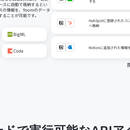
する
ベースに自動で格納するとい
スの情報を、Yoomのデータ
携することが可能です。
HubSpotに登録されたコ
へ格納
BigML
Notionに追加された情報
Coda