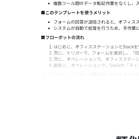
複数ツール間のデータ転記作業をなくし、
■このテンプレートを使うメリット
フォームの回答が送信されると、オフィス
システムが自動で処理を行うため、手作業
■フローボットの流れ
はじめに、オフィスステーションとSlackを
次に、トリガーで、フォームを選択し、「
次に、オペレーションで、オフィスステー
最後に、オペレーションで、Slackの「
※「トリガー」：フロー起動のきっかけとなるア
■このワークフローのカスタムポイント
トリガーとなるフォームでは、オフィスス
オフィスステーションに情報を登録する際
Slackへの通知は、通知先のチャンネル
込み、動的な通知を作成することも可能で
■注意事項
オフィスステーション、Slackのそれぞれと