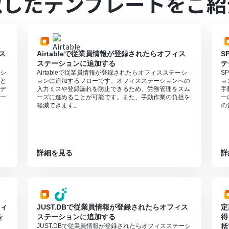
似したテンプレートをご紹
ス
Airtableで従業員情報が登録されたらオフィス
S
ステーションに追加する
テ
ーシ
Airtableで従業員情報が登録されたらオフィスステーシ
S
と
ョンに追加するフローです。オフィスステーションへの
ョ
デ
入力ミスや登録漏れを防止できるため、労務管理をスム
手
ー
ーズに進めることが可能です。また、手動作業の負担を
ー
軽減できます。
の
詳細を見る
詳
フィ
JUST.DBで従業員情報が登録されたらオフィス
定
を
ステーションに追加する
得
JUST.DBで従業員情報が登録されたらオフィスステーシ
括