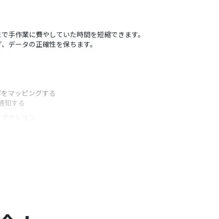
まで手作業に費やしていた時間を短縮できます。
ぎ、データの正確性を保ちます。
容をマッピングする
通知する
うアクション
て、質問項目を任意で設定してください。
マッピング設定が可能です。
だけでなく、フォームの回答内容を変数として埋め