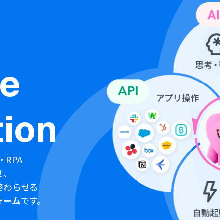
ne
ion
・RPA
せ、
終わらせる
ォーム
です。