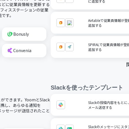
に追加する
などに従業員情報を更新する
オフィスステーションの従業
能です。
Airtableで従業員情
追加する
Bonusly
SPIRALで従業員情報が
追加する
Convenia
Slack
を使ったテンプレート
ができます。YoomとSlack
Slackの投稿内容をもと
に連携し、あらゆる通知を
メール送信する
kにメッセージが送信されたこと
Slackのメッセージにスタ