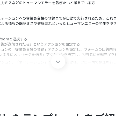
入力ミスなどのヒューマンエラーを防ぎたいと考えている方
ステーションへの従業員台帳の登録までが自動で実行されるため、これ
による情報の転記ミスや登録漏れといったヒューマンエラーの発生を防
Yoomと連携する
回答が送信されたら」というアクションを設定する
ションの「従業員台帳の登録」アクションを設定し、フォームの回答内
チャンネルにメッセージを送る」アクションを設定し、担当者に登録完了を
クション、「オペレーション」：トリガー起動後、フロー内で処理を行
テーションに登録したい情報（氏名、住所、入社年月日など）に合わせ
、フォームで取得したどの回答をどのフィールドに登録するか、自由に
やメンション先を任意で指定できます。また、本文には固定のメッセージ
す。
Yoomを連携してください。