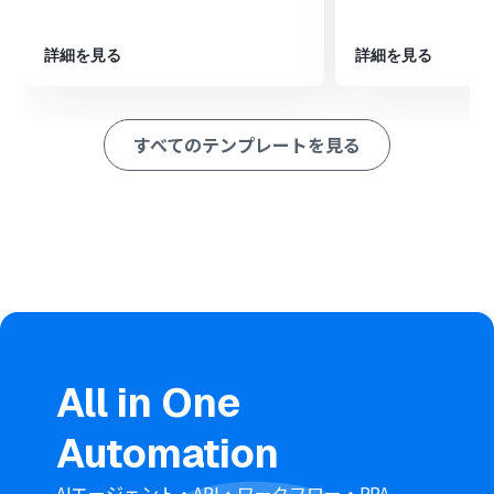
するよう指示します。
最後に、オペレーションでDiscordの「メッセージを送
信」アクションを設定し、AIが生成したフィードバックを
詳細を見る
詳細を見る
指定のチャンネルに送信します。
※「トリガー」：フロー起動のきっかけとなるアクション、「オ
ペレーション」：トリガー起動後、フロー内で処理を行うアク
すべてのテンプレートを見る
ション
■このワークフローのカスタムポイント
Discordのトリガー設定、およびメッセージを送信するオ
ペレーション設定では、対象となるサーバーID、チャン
ネルIDをそれぞれ任意の値に設定してください。
AI機能の「テキストを生成する」オペレーションで設定す
るプロンプトは、分析の観点や出力形式など、目的に合わ
せて任意の内容に編集してください。
■注意事項
All in One
DiscordとYoomを連携してください。
トリガーは5分、10分、15分、30分、60分の間隔で起動
Automation
間隔を選択できます。
プランによって最短の起動間隔が異なりますので、ご注意
ください。
AIエージェント・API・ワークフロー・RPA