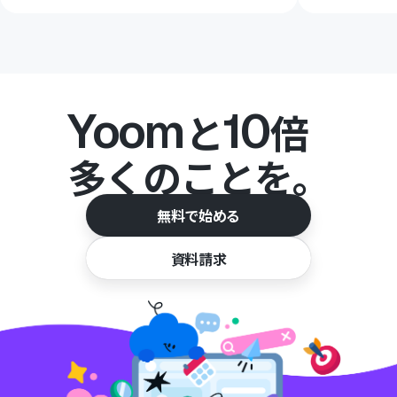
Yoom
10
と
倍
多くのことを。
無料で始める
資料請求