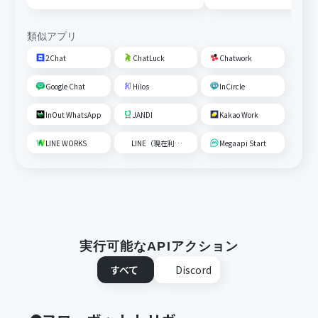
類似アプリ
2Chat
ChatLuck
Chatwork
Google Chat
Hilos
InCircle
InOut WhatsApp
JANDI
Kakao Work
LINE WORKS
LINE（現在利用不可）
Megaapi Start
実行可能なAPIアクション
すべて
Discord