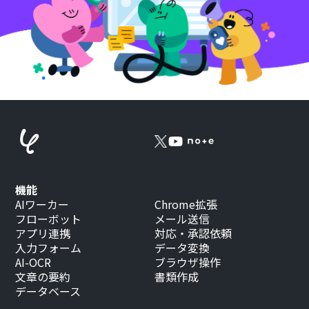
機能
AIワーカー
Chrome拡張
フローボット
メール送信
アプリ連携
対応・承認依頼
入力フォーム
データ変換
AI-OCR
ブラウザ操作
文章の要約
書類作成
データベース