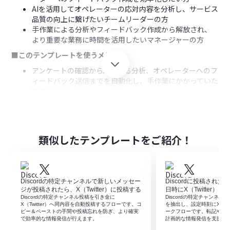
AIを活用してオペレーターの応対内容を分析し、サービス
品質の向上に繋げたいチームリーダーの方
手作業による分析やフィードバック作成から解放され、
より重要な業務に時間を活用したいマネージャーの方
■このテンプレートを使うメリット
アンケートの確認からAIによる分析、オペレーターへのフ
ィードバック送信までを自動化し、手作業にかかっていた
時間を短縮します。
AIが客観的な視点でフィードバックを生成するため、評価
の属人化を防ぎ、オペレーターへの指導品質の標準化に繋
がります。
■フローボットの流れ
類似したテンプレートをご紹介！
はじめに、DiscordをYoomと連携します。
次に、トリガーでDiscordを選択し、「チャンネルでメッ
セージが送信されたら」アクションを設定します。これに
Discordの特定チャンネルで新しいメッセー
Discordに投稿され
より、指定したチャンネルへのアンケート投稿を検知しま
ジが投稿されたら、X（Twitter）に投稿する
日時にX（Twitter）
す。
Discordの特定チャンネル投稿を引き金に
Discordの特定チャンネル
続いて、オペレーションでAI機能の「テキストを生成す
X（Twitter）へ同内容を自動投稿するフローです。コ
を抽出し、設定時刻にX（Tw
ピー＆ペーストの手間や投稿忘れを防ぎ、より確実
ークフローです。転記や予
る」アクションを設定し、トリガーで取得したメッセージ
で効率的な情報発信が行えます。
計画的な情報発信を支援し
内容を元に、オペレーター向けのフィードバックを生成