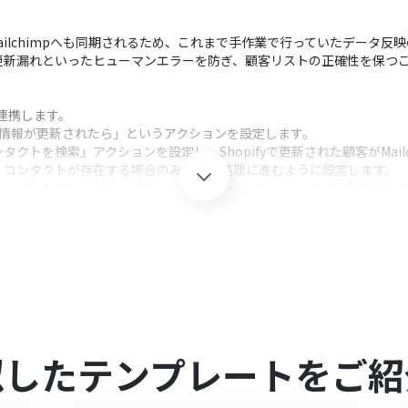
Mailchimpへも同期されるため、これまで手作業で行っていたデータ
更新漏れといったヒューマンエラーを防ぎ、顧客リストの正確性を保つ
mと連携します。
顧客情報が更新されたら」というアクションを設定します。
ンタクトを検索」アクションを設定し、Shopifyで更新された顧客がMai
、コンタクトが存在する場合のみ後続の処理に進むように設定します。
「コンタクト情報を更新」アクションを設定し、Shopifyの最新情報で
クション、「オペレーション」：トリガー起動後、フロー内で処理を行
アクションでは、Shopifyから取得したどの情報をMailchimpのどの
所、特定のタグの付与など、更新したい項目にShopifyの情報を変数
似したテンプレートをご紹
omを連携してください。
ただける機能（オペレーション）となっております。フリープランの場