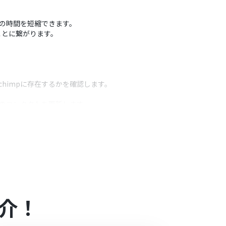
反映の時間を短縮できます。
ことに繋がります。
lchimpに存在するかを確認します。
既存のコンタクトを更新します。
うアクション
項目に反映させるかを任意に設定してください。
として埋め込むことで、より詳細なデータ同期が可
介！
合は設定しているフローボットのオペレーションは