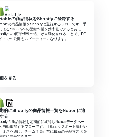
アプリや機能（オペレーション）を使用すること
irtableの商品情報をShopifyに登録する
irtableの商品情報をShopifyに登録するフローです。手
によるShopifyへの登録作業を効率化できると共に、
hopifyへの商品情報の追加が自動化されることで、EC
イトでの公開もスピーディーになります。
細を見る
期的にShopifyの商品情報一覧をNotionに追
する
hopifyの商品情報を定期的に取得しNotionデータベー
へ自動追加するフローです。手動エクスポート漏れや
記ミスを避け、チーム全員が常に最新の商品マスタを
率的に共有できます。