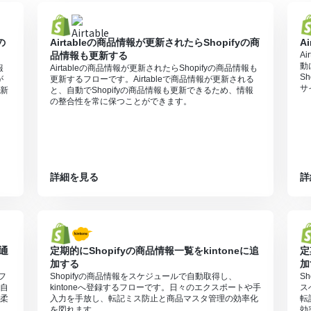
無料トライアルを行うことが可能です。無料トライアル中には制限対象の
の
Airtableの商品情報が更新されたらShopifyの商
A
品情報も更新する
A
動
報
Airtableの商品情報が更新されたらShopifyの商品情報も
S
が
更新するフローです。Airtableで商品情報が更新される
サ
新
と、自動でShopifyの商品情報も更新できるため、情報
の整合性を常に保つことができます。
詳細を見る
詳
に通
定期的にShopifyの商品情報一覧をkintoneに追
定
加する
加
フ
Shopifyの商品情報をスケジュールで自動取得し、
S
自
kintoneへ登録するフローです。日々のエクスポートや手
ス
柔
入力を手放し、転記ミス防止と商品マスタ管理の効率化
転
を図れます。
効