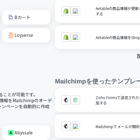
Airtableの商品情報が更
する
Bカート
Loyverse
Airtableの商品情報をSho
Mailchimp
を使ったテンプレ
携することが可能です。
Zoho Formsで送信され
客情報をMailchimpのオーデ
加する
キャンペーンを自動的に作成
Mailchimpでメールが開
Abyssale