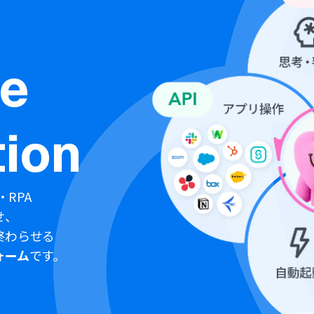
ne
ion
・RPA
せ、
終わらせる
ォーム
です。