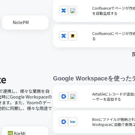
Confluenceでページ
を自動生成する
NotePM
Confluenceにページ
る
ce
Google Workspace
を使った
ーコードで連携し、様々な業務を自
Airtableにレコードが追加
ogle Workspaceの
ーザーを追加する
ます。また、Yoomのデー
を自動的に同期し、様々な用途で
Boxにファイルが格納された
Workspaceに自動で新
BigML