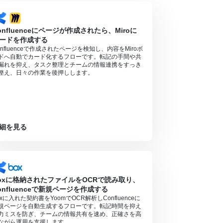
onfluenceにページが作成されたら、Miroに
ードを作成する
onfluenceで作成されたページを検知し、内容をMiroボ
ドへ自動でカード化するフローです。転記の手間や共
漏れを抑え、タスク整理とチームの情報連携をすっき
整え、日々の作業を後押しします。
細を見る
oxに格納されたファイルをOCRで読み取り、
onfluenceで新規ページを作成する
oxに入れた契約書をYoomでOCR解析しConfluenceに
規ページを自動生成するフローです。転記時間を抑え
力ミスを防ぎ、チームの情報共有を速め、正確さを高
ながら運用を支援します。