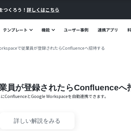
員をつくろう！
詳しくはこちら
テンプレート
機能
ユーザー事例
連携アプリ
 Workspaceで従業員が登録されたらConfluenceへ招待する
eで従業員が登録されたらConfluence
単に
Confluence
と
Google Workspace
を自動連携できます。
詳しい解説をみる