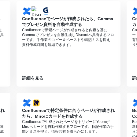
得
Confluenceでページが作成されたら、Gamma
C
でプレゼン資料を自動生成する
カ
ま
Confluenceで新規ページが作成されると内容を基に
C
共
Gammaでプレゼンを自動生成しDiscordへ共有するフロ
ー
ーです。手作業のコピー＆ペーストや転記ミスを抑え、
有
資料作成時間を短縮できます。
り
詳細を見る
詳
され
Confluenceで特定条件に合うページが作成され
B
たら、Miroにカードを作成する
C
と
Confluenceで生成されたページをトリガーにYoomが
B
動連
Miroへカードを自動作成するフローです。転記作業の手
新
成
間とミスを抑え、情報共有を滑らかにします。
入
め