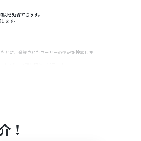
いた時間を短縮できます。
築します。
情報をもとに、登録されたユーザーの情報を検索しま
メールアドレス宛に招待を送信します。
うアクション
ください。
アドレスを任意で設定してください。
介！
ープラン・ミニプランの場合は設定しているフローボッ
ル中には制限対象のアプリを使用することができ