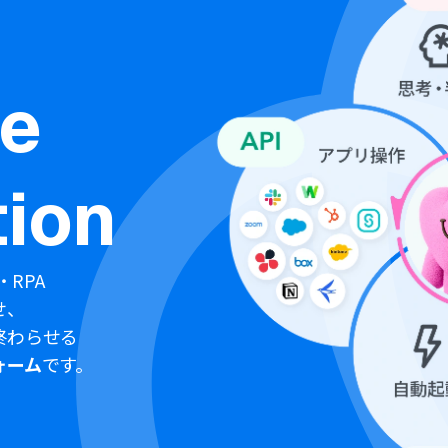
ne
ion
・RPA
せ、
終わらせる
ォーム
です。