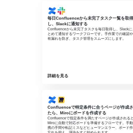
ます。
毎日Confluenceから未完了タスク一覧を取
し、Slackに通知する
Confluenceから未完了タスクを毎日取得し、Slackに
とめて通知するワークフローです。手作業での確認や
有漏れを防ぎ、タスク管理をスムーズにします。
詳細を見る
Confluenceで特定条件に合うページが作成
たら、Miroにボードを作成する
Confluenceで指定条件を満たすページが作成される
Miroに自動で対応ボードを準備するフローです。手
携の手間や転記ミスなどヒューマンエラー、ボード作
忘れを抑え、議論をすぐ始められます。