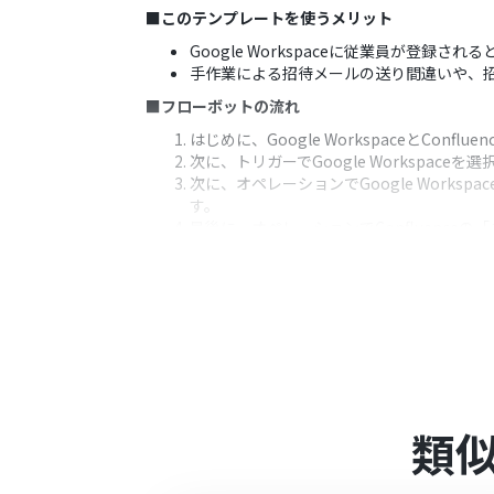
■このテンプレートを使うメリット
Google Workspaceに従業員が登録
手作業による招待メールの送り間違いや、
■フローボットの流れ
はじめに、Google WorkspaceとConfl
次に、トリガーでGoogle Workspa
次に、オペレーションでGoogle Wor
す。
最後に、オペレーションでConfluenc
※「トリガー」：フロー起動のきっかけとなるア
■このワークフローのカスタムポイント
Google Workspaceの「ユーザー
Confluenceの「ユーザーをサイトに
■注意事項
Google WorkspaceとConfluence
類
Google Workspaceはチームプ
トのオペレーションやデータコネクトはエ
チームプランやサクセスプランなどの有料