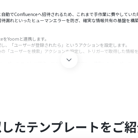
されると自動でConfluenceへ招待されるため、これまで手作業に費やして
招待漏れといったヒューマンエラーを防ぎ、確実な情報共有の基盤を構
uenceをYoomと連携します。
ceを選択し、「ユーザーが登録されたら」というアクションを設定します。
kspaceの「ユーザーを検索」アクションを設定し、トリガーで取得した
eの「ユーザーをサイトに招待」アクションを設定し、検索したユーザーの
クション、「オペレーション」：トリガー起動後、フロー内で処理を行
を検索」アクションでは、検索の条件となる項目とキーワードを任意で設定して
招待」アクションでは、招待先のクラウドIDや、招待するユーザーのメール
のそれぞれとYoomを連携してください。
似したテンプレートをご紹
ラン・サクセスプランでのみご利用いただけるアプリとなっております。フリ
ラーとなりますので、ご注意ください。
プランは、2週間の無料トライアルを行うことが可能です。無料トライア