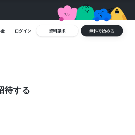
料金
ログイン
資料請求
無料で始める
へ招待する