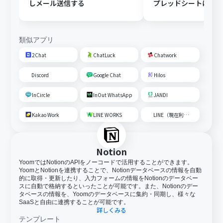
しメール送信する
プレッドシートにメ
内容を追加する
類似アプリ
2Chat
ChatLuck
Chatwork
Discord
Google Chat
Hilos
InCircle
InOut WhatsApp
JANDI
Kakao Work
LINE WORKS
LINE（現在利用不可）
Notion
YoomではNotionのAPIをノーコードで活用することができます。
YoomとNotionを連携することで、Notionデータベースの情報を自動
的に取得・更新したり、入力フォームの情報をNotionのデータベー
スに自動で格納するといったことが可能です。また、Notionのデー
タベースの情報を、Yoomのデータベースに集約・同期し、様々な
SaaSと自由に連携することが可能です。
詳しくみる
テンプレート