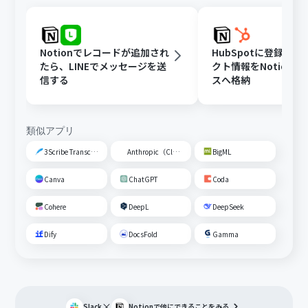
Notionでレコードが追加され
HubSpotに登録さ
たら、LINEでメッセージを送
クト情報をNotion
信する
スへ格納
類似アプリ
3Scribe Transcription
Anthropic（Claude）
BigML
Canva
ChatGPT
Coda
Cohere
DeepL
DeepSeek
Dify
DocsFold
Gamma
×
Slack
Notion
で他にできることをみる