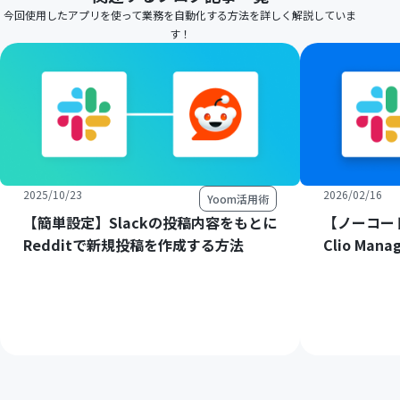
今回使用したアプリを使って業務を自動化する方法を詳しく解説していま
す！
2025/10/23
2026/02/16
Yoom活用術
【簡単設定】Slackの投稿内容をもとに
【ノーコード
Redditで新規投稿を作成する方法
Clio M