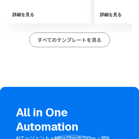
※「トリガー」：フロー起動のきっかけとなるアクション、「オ
ペレーション」：トリガー起動後、フロー内で処理を行うアク
詳細を見る
詳細を見る
ション
■このワークフローのカスタムポイント
すべてのテンプレートを見る
Slackのトリガー設定では、通知を検知したいチャンネル
のIDを任意で設定してください。
AI機能のオペレーションでは、Slackの投稿からどのよう
なテキストを抽出したいか、プロンプトを任意で設定で
きます。
Notionでレコードを追加するアクションを設定する際
に、対象となるデータベースのIDを任意で指定してくださ
い。
■注意事項
Slack、NotionのそれぞれとYoomを連携してください。
All in One
Automation
AIエージェント・API・ワークフロー・RPA