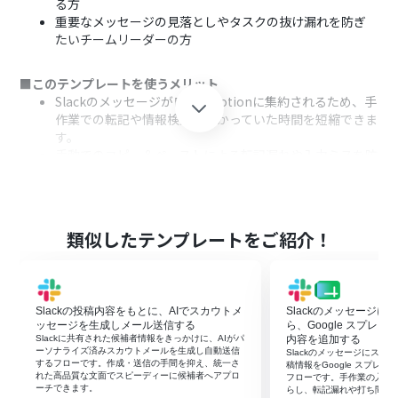
る方
重要なメッセージの見落としやタスクの抜け漏れを防ぎ
たいチームリーダーの方
■このテンプレートを使うメリット
Slackのメッセージが自動でNotionに集約されるため、手
作業での転記や情報検索にかかっていた時間を短縮できま
す。
手動でのコピー＆ペーストによる転記漏れや入力ミスを防
ぎ、情報の正確性を保つことに繋がります。
■フローボットの流れ
はじめに、SlackとNotionをYoomと連携します。
類似したテンプレートをご紹介！
次に、トリガーでSlackを選択し、「メッセージがチャン
ネルに投稿されたら（Webhook）」というアクションを
設定します。
次に、オペレーションでAI機能の「テキスト抽出」アクシ
Slackの投稿内容をもとに、AIでスカウトメ
Slackのメッセージ
ョンを設定し、投稿内容から必要な情報だけを抜き出し
ッセージを生成しメール送信する
ら、Google スプレ
ます。
Slackに共有された候補者情報をきっかけに、AIがパ
内容を追加する
ーソナライズ済みスカウトメールを生成し自動送信
Slackのメッセージにス
最後に、オペレーションでNotionの「レコードを追加す
するフローです。作成・送信の手間を抑え、統一さ
稿情報をGoogle スプレ
る」アクションを設定し、抽出したテキストを指定のデー
れた高品質な文面でスピーディーに候補者へアプロ
フローです。手作業の入力
ーチできます。
らし、転記漏れや打ち間違
タベースに追加します。