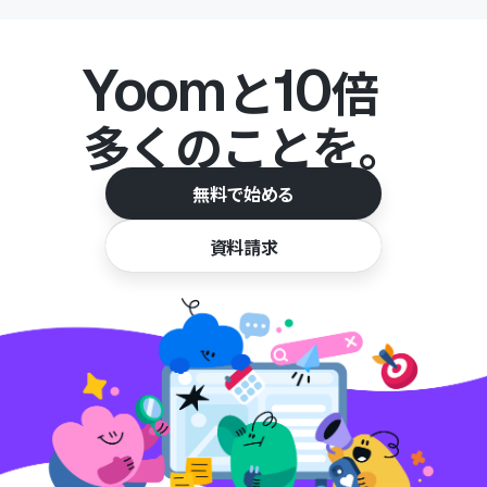
Yoom
10
と
倍
多くのことを。
無料で始める
資料請求