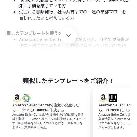
知に手間を感じている方
受注から書類発行、社内共有までの一連の業務フローを
自動化したいと考えている方
■このテンプレートを使うメリット
Amazon Seller Centralで注文が入ると、自動で見積書が
作成・送信されるため、手作業に費やしていた時間を短
縮することができます。
システムが自動で処理を行うため、注文情報の転記ミス
や書類の共有漏れといったヒューマンエラーの防止に繋
がります。
類似したテンプレートをご紹介！
■フローボットの流れ
はじめに、Amazon Seller Central、Google スプレッド
シート、DiscordをYoomと連携します
次に、トリガーでAmazon Seller Centralを選択し、「注
Amazon Seller Centralで注文が発生した
Amazon Seller Ce
文情報が作成されたら」というアクションを設定します
ら、CloseにContactを作成する
ら、Intercomにコ
次に、オペレーションで書類を発行機能を選択し、
Amazon Seller Centralの注文発生を起点に購入者情
Amazon Seller Cent
報を取得し、Closeへリードを自動登録するフローで
入者情報をIntercomへ
「Google スプレッドシートで書類を発行する」アクショ
す。転記時間を削減し入力ミスを防ぎ、顧客対応を
作業の転記をなくし、入力
ンを設定します
素早く、業務効率も向上。
スムーズにします。
最後に、オペレーションでDiscordを選択し、「ファイル