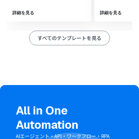
を送信」アクションを設定し、発行した見積書ファイルを
指定のチャンネルに送信します
詳細を見る
詳細を見る
※「トリガー」：フロー起動のきっかけとなるアクション、「オ
ペレーション」：トリガー起動後、フロー内で処理を行うアク
ション
すべてのテンプレートを見る
■このワークフローのカスタムポイント
書類を発行するアクションでは、お使いのGoogle スプレ
ッドシートを見積書の雛形として設定でき、書類内の項目
には固定値やAmazon Seller Centralから取得した注文情
報を変数として埋め込めます。
Discordへのファイル送信アクションでは、通知先のチャ
ンネルを任意で設定できます。また、メッセージ本文には
固定テキストのほか、前段のフローで取得した注文情報な
どの変数を自由に組み込んでカスタマイズが可能です。
All in One
■注意事項
Amazon Seller Central、Google スプレッドシート、
Automation
DiscordのそれぞれとYoomを連携してください。
トリガーは5分、10分、15分、30分、60分の間隔で起動
間隔を選択できます。
AIエージェント・API・ワークフロー・RPA