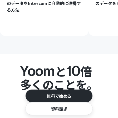
のデータをIntercomに自動的に連携す
のデータを
る方法
Yoom
10
と
倍
多くのことを。
無料で始める
資料請求