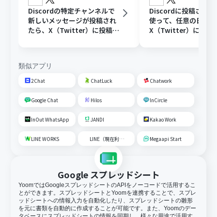
Discordの特定チャンネルで
Discordに投稿され
新しいメッセージが投稿され
使って、任意の日時に
たら、X（Twitter）に投稿す
X（Twitter）に投稿
る
類似アプリ
2Chat
ChatLuck
Chatwork
Google Chat
Hilos
InCircle
InOut WhatsApp
JANDI
Kakao Work
LINE WORKS
LINE（現在利用不可）
Megaapi Start
Google スプレッドシート
YoomではGoogleスプレッドシートのAPIをノーコードで活用するこ
とができます。スプレッドシートとYoomを連携することで、スプレ
ッドシートへの情報入力を自動化したり、スプレッドシートの雛形
を元に書類を自動的に作成することが可能です。また、Yoomのデー
タベースにスプレッドシートの情報を同期し、様々な用途で活用す