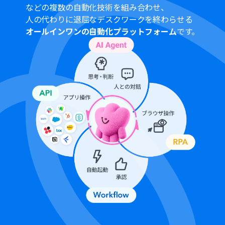
プランによって最短の起動間隔が異なりますので、ご注意
などの複数の自動化技術を組み合わせ、
ください。
人の代わりに退屈なデスクワークを終わらせる
オールインワンの自動化プラットフォーム
です。