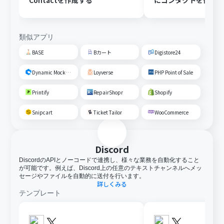
Contactを作成する
にコンタクトを作成
類似アプリ
BASE
Bカート
Digistore24
Dynamic Mockups
Loyverse
PHP Point of Sale
Printify
RepairShopr
Shopify
Snipcart
Ticket Tailor
WooCommerce
Discord
DiscordのAPIとノーコードで連携し、様々な業務を自動化すること
が可能です。例えば、Discord上の任意のテキストチャンネルへメッ
セージやファイルを自動的に送付を行います。
詳しくみる
テンプレート