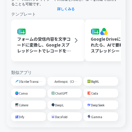
ることも可能です。
詳しくみる
テンプレート
フォームの受信内容を文字コ
Google Driveに文
ードに変換し、Google スプ
れたら、AIで要約してG
レッドシートでレコードを追
スプレッドシートの
加する
トに追加する
類似アプリ
3Scribe Transcription
Anthropic（Claude）
BigML
Canva
ChatGPT
Coda
Cohere
DeepL
DeepSeek
Dify
DocsFold
Gamma