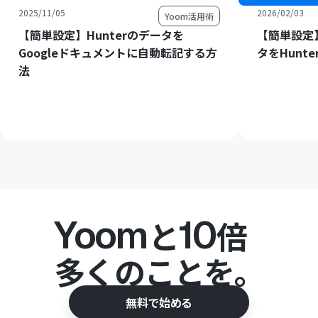
2025/11/05
2026/02/03
Yoom活用術
【簡単設定】Hunterのデータを
【簡単設定】
Googleドキュメントに自動転記する方
タをHunt
法
Yoom
10
と
倍
多くのことを。
無料で始める