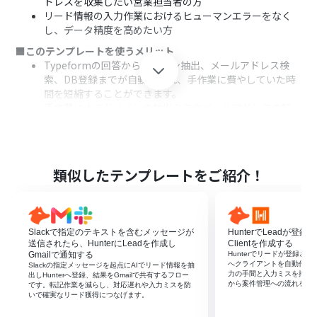
ドレスを収集したい営業担当者の方
リード情報の入力作業におけるヒューマンエラーをなく
し、データ精度を高めたい方
■このテンプレートを使うメリット
Typeformの回答からドメイン抽出、メールアドレス検
索、DB登録までが自動化され、手作業に費やしていた時
間を短縮することができます。
手作業によるドメインの抽出ミスやメールアドレスの転
記漏れといった、ヒューマンエラーのリスク軽減に繋が
ります。
■フローボットの流れ
はじめに、TypeformとHunterをYoomと連携します。
類似したテンプレートをご紹介！
次に、トリガーでTypeformを選択し、「フォームが送信
されたら」というアクションを設定します。
次に、「データを操作・変換する」を選択し、正規表現
を用いてフォームの回答からドメイン情報を抽出します。
Slackで指定のテキストを含むメッセージが
HunterでLeadが登録
続いて、Hunterを選択し、「Search emails from
送信されたら、HunterにLeadを作成し
Clientを作成する
domain」アクションで、抽出したドメインを基にメール
Gmailで通知する
Hunterでリードが登録された
へクライアントを自動作成
Slackの指定メッセージを起点にAIでリード情報を抽
アドレスを検索します。
力の手間と入力ミスを抑え
出しHunterへ登録、結果をGmailで共有するフロー
最後に、「データベースを操作する」の「レコードを追加
から案件管理への流れをス
です。転記作業を減らし、対応遅れや入力ミスを防
いで確実なリード獲得につなげます。
する」アクションを設定し、取得した情報をデータベース
に追加します。