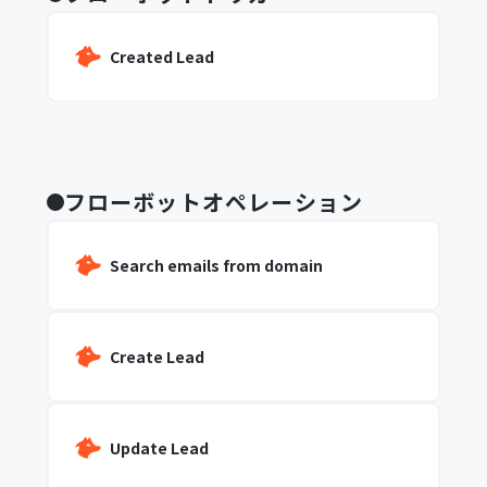
Created Lead
フローボットオペレーション
Search emails from domain
Create Lead
Update Lead