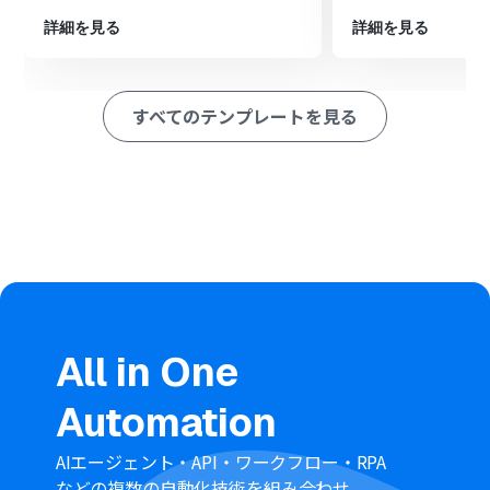
※「トリガー」：フロー起動のきっかけとなるアクション、「オ
詳細を見る
詳細を見る
ペレーション」：トリガー起動後、フロー内で処理を行うアク
ション
■このワークフローのカスタムポイント
すべてのテンプレートを見る
Typeformのトリガー設定では、このワークフローを起動
させる対象のフォームを任意で指定することができます。
オペレーションで利用するTypeformの回答内容（どの質
問の回答を取得するかなど）も自由に設定が可能です。
■注意事項
Typeform、HunterのそれぞれとYoomを連携してくださ
い。
Typeformの回答内容を取得する方法は「
『取得する値』
を追加する方法
」をご参照ください。
All in One
Automation
AIエージェント・API・ワークフロー・RPA
などの複数の自動化技術を組み合わせ、