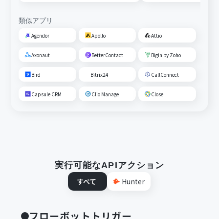
類似アプリ
Agendor
Apollo
Attio
Axonaut
BetterContact
Bigin by Zoho CRM
Bird
Bitrix24
CallConnect
Capsule CRM
Clio Manage
Close
実行可能なAPIアクション
すべて
Hunter
フローボットトリガー