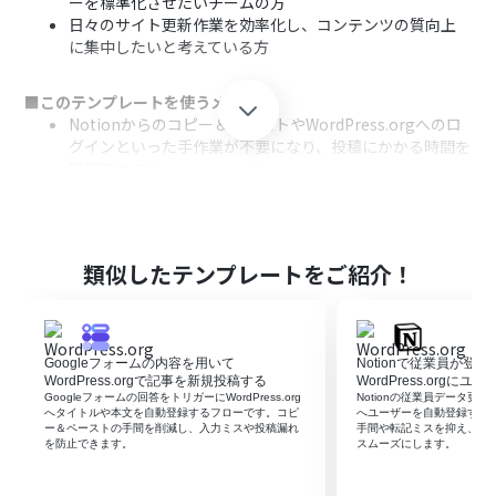
ーを標準化させたいチームの方
日々のサイト更新作業を効率化し、コンテンツの質向上
に集中したいと考えている方
■このテンプレートを使うメリット
Notionからのコピー＆ペーストやWordPress.orgへのロ
グインといった手作業が不要になり、投稿にかかる時間を
短縮できます。
指定したスケジュールで自動投稿が実行されるため、手作
業による転記ミスや投稿のし忘れといったヒューマンエ
ラーを防ぎます。
類似したテンプレートをご紹介！
■フローボットの流れ
はじめに、NotionとWordPress.orgをYoomと連携しま
す。
次に、トリガーでスケジュールトリガー機能を選択し、
Googleフォームの内容を用いて
Notionで従業員が登
「毎日」など定期的にフローを起動するよう設定します。
WordPress.orgで記事を新規投稿する
WordPress.orgに
次に、オペレーションでNotionを選択し、投稿対象のコ
Googleフォームの回答をトリガーにWordPress.org
Notionの従業員データ更新を契
へタイトルや本文を自動登録するフローです。コピ
へユーザーを自動登録する
ンテンツが格納されたデータベースからページ情報を取得
ー＆ペーストの手間を削減し、入力ミスや投稿漏れ
手間や転記ミスを抑え、日
するアクションを設定します。
を防止できます。
スムーズにします。
最後に、オペレーションでWordPress.orgを選択し、前
のステップで取得した情報を連携して記事を投稿するアク