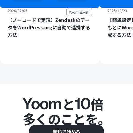
2026/02/05
2025/10/23
Yoom活用術
【ノーコードで実現】Zendeskのデー
【簡単設定】
タをWordPress.orgに自動で連携する
もとにWord
方法
成する方法
Yoom
10
と
倍
多くのことを。
無料で始める