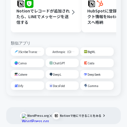
Notionでレコードが追加され
HubSpotに登録さ
たら、LINEでメッセージを送
クト情報をNotion
信する
スへ格納
類似アプリ
3Scribe Transcription
Anthropic（Claude）
BigML
Canva
ChatGPT
Coda
Cohere
DeepL
DeepSeek
Dify
DocsFold
Gamma
×
WordPress.org
Notion
で他にできることをみる