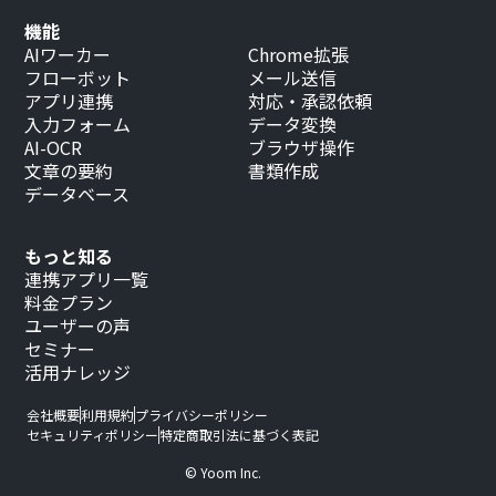
機能
AIワーカー
Chrome拡張
フローボット
メール送信
アプリ連携
対応・承認依頼
入力フォーム
データ変換
AI-OCR
ブラウザ操作
文章の要約
書類作成
データベース
もっと知る
連携アプリ一覧
料金プラン
ユーザーの声
セミナー
活用ナレッジ
会社概要
利用規約
プライバシーポリシー
セキュリティポリシー
特定商取引法に基づく表記
© Yoom Inc.