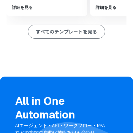
ションを設定します。
詳細を見る
詳細を見る
※「トリガー」：フロー起動のきっかけとなるアクション、「オ
ペレーション」：トリガー起動後、フロー内で処理を行うアク
ション
すべてのテンプレートを見る
■このワークフローのカスタムポイント
Notionのアクションでは、どのデータベースやページか
らコンテンツを取得するかを自由に設定できます。特定の
条件に合致するページのみを抽出することも可能です。
WordPress.orgへの投稿アクションでは、投稿時間やカ
テゴリー、タグなどを任意で指定できます。また、公開状
態を「下書き」にしたり、日時を指定して予約投稿したり
することも可能です。
■注意事項
All in One
NotionとWordPress.orgのそれぞれとYoomを連携して
ください。
Automation
AIエージェント・API・ワークフロー・RPA
などの複数の自動化技術を組み合わせ、