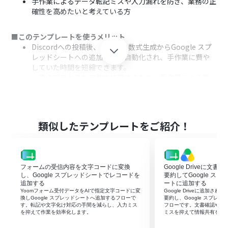
手作業によるデータ転記ミスや入力漏れを防ぎ、業務の正
確性を高めたいと考えている方
■このテンプレートを使うメリット
Discordへの投稿後、AIによる数式生成からGoogle スプ
レッドシートへの追加までが自動化され、手作業に費や
していた時間を短縮できます。
一連のプロセスを自動で処理するため、手作業による数
式の作成ミスや転記漏れといったヒューマンエラーの発
生防止に繋がります。
■フローボットの流れ
類似したテンプレートをご紹介！
はじめに、DiscordとGoogle スプレッドシートをYoom
と連携する
次に、トリガーでDiscordを選択し、「チャンネルでメッ
セージが送信されたら」というアクションを設定して、対
フォームの受信内容を文字コードに変換
Google Driveに文
象のチャンネルを指定する
し、Google スプレッドシートでレコードを
要約してGoogle ス
続けて、オペレーションでAI機能の「テキストを生成す
追加する
ートに追加する
Yoomフォーム受付データをAIで指定文字コードに変
Google Driveに追加さ
る」を選択し、トリガーで取得したメッセージ内容を基に
換しGoogle スプレッドシートへ追加するフローで
要約し、Google スプレ
数式を生成するよう指示する
す。転記や文字化け対応の手間を減らし、入力ミス
フローです。文書確認や転
を抑えて作業を効率化します。
ミスを抑えて情報共有を早
最後に、オペレーションでGoogle スプレッドシートの
「レコードを追加する」アクションを設定し、前のステッ