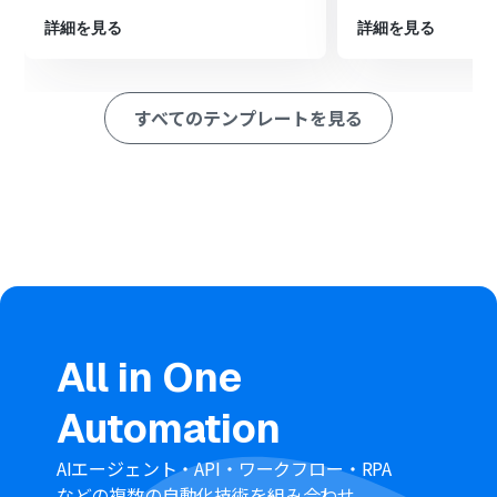
プで生成した数式を指定のシートに追加する
詳細を見る
詳細を見る
※「トリガー」：フロー起動のきっかけとなるアクション、「オ
ペレーション」：トリガー起動後、フロー内で処理を行うアク
ション
すべてのテンプレートを見る
■このワークフローのカスタムポイント
AI機能でテキストを生成するアクションでは、生成したい
数式の形式に合わせてプロンプト（指示文）の内容を任
意で設定してください。Discordの投稿内容を変数として
埋め込むことも可能です。
Google スプレッドシートでレコードを追加するアクショ
ンでは、追加対象のスプレッドシート、シート名、テーブ
ル範囲などを任意で設定してください。
■注意事項
All in One
Discord、Google スプレッドシートのそれぞれとYoom
を連携してください。
Automation
トリガーは5分、10分、15分、30分、60分の間隔で起動
間隔を選択できます。
プランによって最短の起動間隔が異なりますので、ご注意
AIエージェント・API・ワークフロー・RPA
ください。
などの複数の自動化技術を組み合わせ、