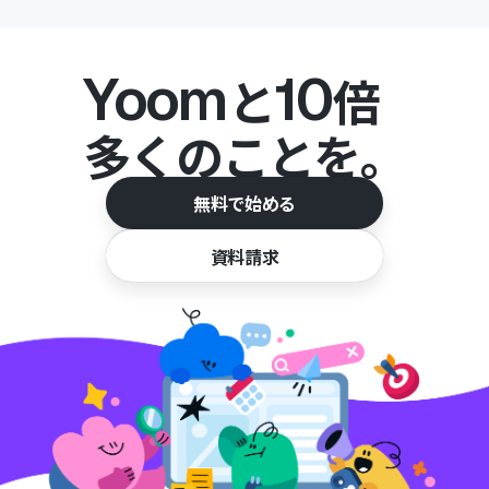
Yoom
10
と
倍
多くのことを。
無料で始める
資料請求