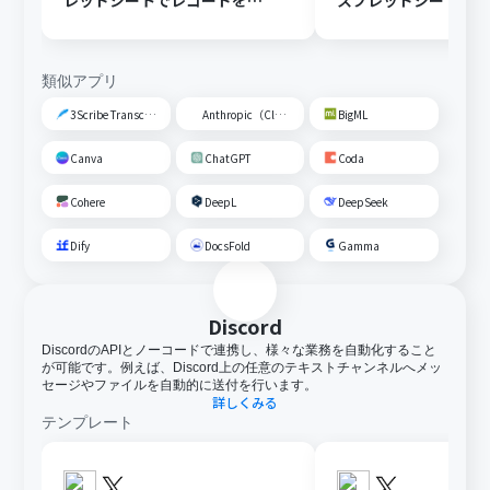
レッドシートでレコードを追
スプレッドシートの
加する
トに追加する
類似アプリ
3Scribe Transcription
Anthropic（Claude）
BigML
Canva
ChatGPT
Coda
Cohere
DeepL
DeepSeek
Dify
DocsFold
Gamma
Discord
DiscordのAPIとノーコードで連携し、様々な業務を自動化すること
が可能です。例えば、Discord上の任意のテキストチャンネルへメッ
セージやファイルを自動的に送付を行います。
詳しくみる
テンプレート