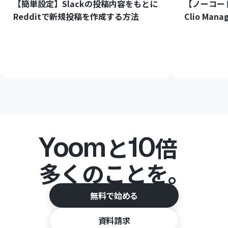
【簡単設定】Slackの投稿内容をもとに
【ノーコード
Redditで新規投稿を作成する方法
Clio M
Yoom
10
と
倍
多くのことを。
無料で始める
資料請求