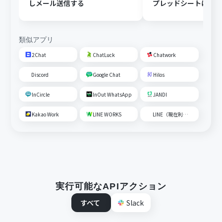
しメール送信する
プレッドシートにメ
内容を追加する
類似アプリ
2Chat
ChatLuck
Chatwork
Discord
Google Chat
Hilos
InCircle
InOut WhatsApp
JANDI
Kakao Work
LINE WORKS
LINE（現在利用不可）
実行可能なAPIアクション
すべて
Slack