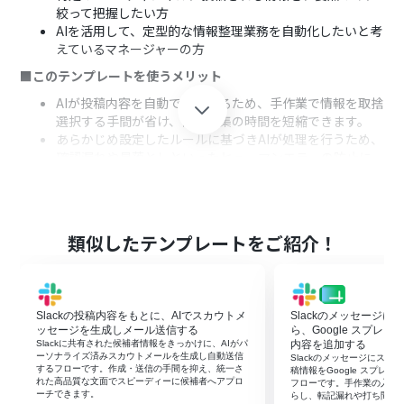
絞って把握したい方
AIを活用して、定型的な情報整理業務を自動化したいと考
えているマネージャーの方
■このテンプレートを使うメリット
AIが投稿内容を自動で整理するため、手作業で情報を取捨
選択する手間が省け、情報収集の時間を短縮できます。
あらかじめ設定したルールに基づきAIが処理を行うため、
確認漏れや見落としといったヒューマンエラーの防止に
繋がります。
■フローボットの流れ
はじめに、SlackをYoomと連携します。
類似したテンプレートをご紹介！
次に、トリガーでSlackを選択し、「メッセージがチャン
ネルに投稿されたら」というアクションを設定し、チャン
ネルを指定します。
次に、オペレーションでAIの「テキストを生成する」アク
Slackの投稿内容をもとに、AIでスカウトメ
Slackのメッセージ
ションを設定し、Slackの投稿内容から不要な情報を削除
ッセージを生成しメール送信する
ら、Google スプレ
するよう指示します。
Slackに共有された候補者情報をきっかけに、AIがパ
内容を追加する
最後に、オペレーションでSlackの「チャンネルにメッセ
ーソナライズ済みスカウトメールを生成し自動送信
Slackのメッセージにス
するフローです。作成・送信の手間を抑え、統一さ
ージを送る」アクションを設定し、AIが生成したテキスト
稿情報をGoogle スプレ
れた高品質な文面でスピーディーに候補者へアプロ
フローです。手作業の入力
を指定のチャンネルに通知します。
ーチできます。
らし、転記漏れや打ち間違