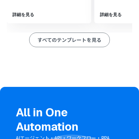
※「トリガー」：フロー起動のきっかけとなるアクション、「オ
ペレーション」：トリガー起動後、フロー内で処理を行うアク
詳細を見る
詳細を見る
ション
■このワークフローのカスタムポイント
AIの「テキストを生成する」アクションでは、プロンプト
すべてのテンプレートを見る
を編集することで、削除する情報の条件や要約の文字数な
どを自由に設定できます。
Slackに通知する際のチャンネルや、メッセージのフォー
マットも、運用に合わせて任意で変更することが可能で
す。
■注意事項
SlackとYoomを連携してください。
トリガーは5分、10分、15分、30分、60分の間隔で起動
間隔を選択できます。
プランによって最短の起動間隔が異なりますので、ご注意
All in One
ください。
Automation
AIエージェント・API・ワークフロー・RPA