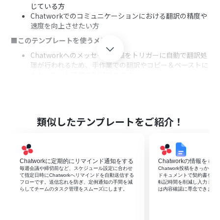
じている方
Chatworkでのコミュニケーションにおける翻訳の精度や
速度を向上させたい方
■このテンプレートを使うメリット
Chatworkへのメッセージ投稿をトリガーに自動で翻訳処
理が行われるため、手作業での翻訳やコピー＆ペーストに
かかっていた時間を削減できます。
翻訳作業が自動化されることで、特定のスタッフに依存す
ることなく、チーム全体で円滑な多言語コミュニケーシ
ョンが可能になります。
■フローボットの流れ
類似したテンプレートをご紹介！
はじめに、ChatworkをYoomと連携します。
次に、トリガーでChatworkを選択し、「新しいメッセー
ジがルームに投稿されたら（Webhook起動）」というア
Chatworkに定期的にリマインド通知をする
Chatworkの情報を
クションを設定し、監視対象のルームを指定します。
毎週会議や締切前など、スケジュール設定に合わせ
Chatwork投稿をきっかけに
次に、オペレーションでAI機能の「翻訳する」アクション
て指定日時にChatworkへリマインドを自動送信する
ドキュメントで契約書を自
を設定し、翻訳したい言語（例：日本語から英語へ）を
フローです。送信忘れを防ぎ、定例通知の手間を減
転記時間を削減し入力ミス
らしてチームのタスク管理をスムーズにします。
は内容確認に専念できます
指定します。この際、翻訳対象のテキストとして、トリガ
ーで取得したChatworkのメッセージ本文を指定します。
最後に、オペレーションでChatworkの「メッセージを送