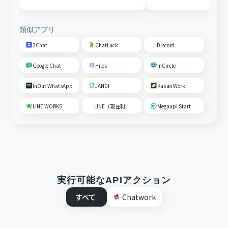
類似アプリ
2Chat
ChatLuck
Discord
Google Chat
Hilos
InCircle
InOut WhatsApp
JANDI
Kakao Work
LINE WORKS
LINE（現在利用不可）
Megaapi Start
実行可能なAPIアクション
すべて
Chatwork