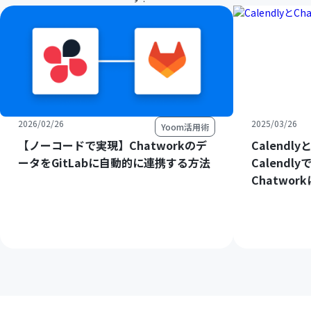
2026/02/26
2025/03/26
Yoom活用術
【ノーコードで実現】Chatworkのデ
Calendl
ータをGitLabに自動的に連携する方法
Calend
Chatwo