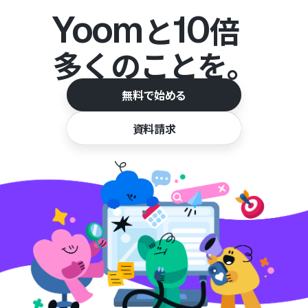
Yoom
10
と
倍
多くのことを。
無料で始める
資料請求