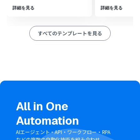
る」アクションを設定し、翻訳されたテキストを指定した
ルームや担当者に送信します。
詳細を見る
詳細を見る
※「トリガー」：フロー起動のきっかけとなるアクション、「オ
ペレーション」：トリガー起動後、フロー内で処理を行うアク
ション
すべてのテンプレートを見る
■このワークフローのカスタムポイント
Chatworkのトリガー設定では、メッセージの受信を監視
するルームを任意のルームIDに設定してください。
AI機能のオペレーションでは、翻訳先の言語（例：英語、
中国語、韓国語など）を任意で指定することが可能です。
Chatworkのメッセージ送信オペレーションでは、翻訳結
果を通知する先のルームや担当者を任意で設定できます。
また、メッセージ本文には、固定のテキストに加え、前
段階のAI機能で取得した翻訳結果を変数として埋め込むな
どのカスタマイズが可能です。
All in One
■注意事項
Automation
ChatworkとYoomを連携してください。
AIエージェント・API・ワークフロー・RPA
などの複数の自動化技術を組み合わせ、