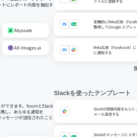
ァイルに登録する
ートにレポート内容を抽出す
定期的にMeta広告（Fac
取得してGoogle スプ
Abyssale
All-Images.ai
Meta広告（Facebook
に通知する
Slack
を使ったテンプレート
ができます。YoomとSlack
Slackの投稿内容をもと
に連携し、あらゆる通知を
メール送信する
kにメッセージが送信されたこと
Slackのメッセージにスタ