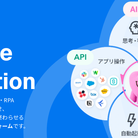
ne
ion
・RPA
せ、
終わらせる
ォーム
です。