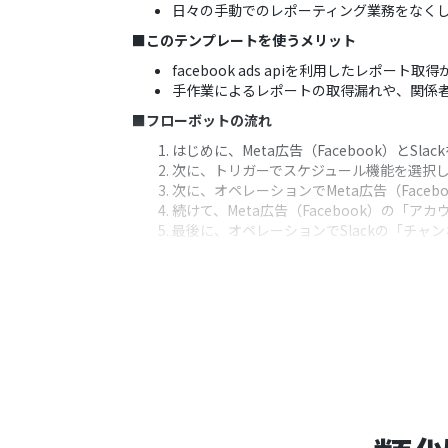
日々の手動でのレポーティング業務をなく
■このテンプレートを使うメリット
facebook ads apiを利用したレ
手作業によるレポートの取得漏れや、関係
■フローボットの流れ
はじめに、Meta広告（Facebook）とSla
次に、トリガーでスケジュール機能を選択
次に、オペレーションでMeta広告（Fac
続けて、Meta広告（Facebook）の「
最後に、オペレーションでSlackの「チ
※「トリガー」：フロー起動のきっかけとなるア
■このワークフローのカスタムポイント
スケジュールのトリガー設定では、「毎日
Meta広告（Facebook）で取得する
Slackへの通知メッセージでは、本文の
■注意事項
Meta広告（Facebook）、Slackのそ