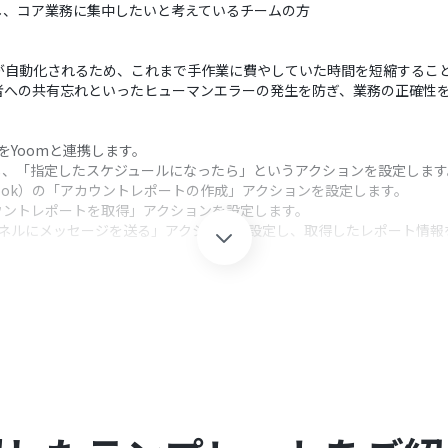
し、コア業務に集中したいと考えているチームの方
ポート取得が自動化されるため、これまで手作業に費やしていた時間を短縮する
者への共有忘れといったヒューマンエラーの発生を防ぎ、業務の正確性
ckをYoomと連携します。
し、「指定したスケジュールになったら」というアクションを設定します
ebook）の「アカウントレポートの作成」アクションを設定します。
アカウントレポートを取得」アクションを設定します。
ャンネルにメッセージを送る」アクションを設定し、取得したレポート情
クション、「オペレーション」：トリガー起動後、フロー内で処理を行
9時」や「毎週月曜日」など、レポートを取得したいタイミングを任意で
レポートの期間は、「昨日」や「過去7日間」など、用途に応じて自由に設定
内容やメンション先などを自由にカスタマイズし、チームに合わせた通知
れぞれとYoomを連携してください。