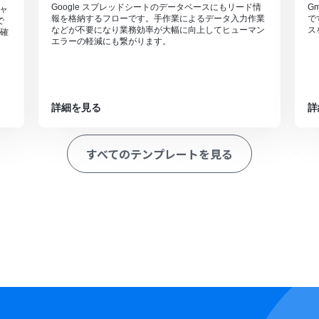
Google スプレッドシートのデータベースにもリード情
G
キャ
報を格納するフローです。手作業によるデータ入力作業
で
で
などが不要になり業務効率が大幅に向上してヒューマン
ス
確
エラーの軽減にも繋がります。
詳細を見る
詳
すべてのテンプレートを見る