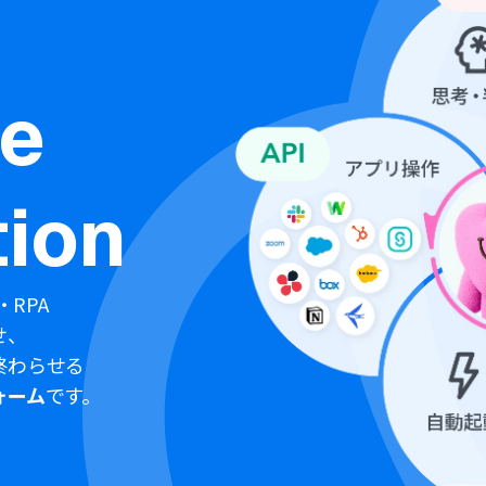
ne
ion
・RPA
せ、
終わらせる
ォーム
です。