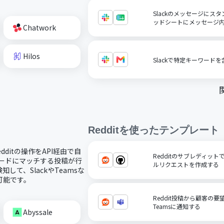
Slackのメッセージにスタ
ッドシートにメッセージ
Chatwork
Hilos
Slackで特定キーワード
Reddit
を使ったテンプレート
dditの操作をAPI経由で自
Redditのサブレディット
ワードにマッチする投稿が行
ルリクエストを作成する
て、SlackやTeamsな
可能です。
Reddit投稿から顧客の要望
Teamsに通知する
Abyssale