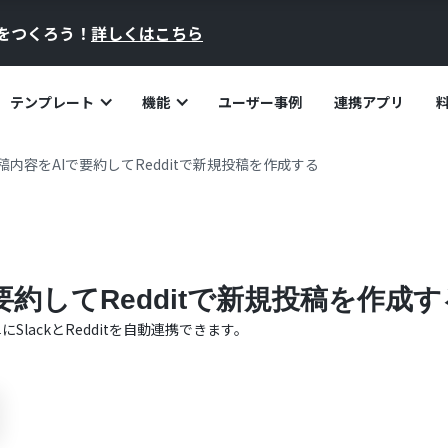
員をつくろう！
詳しくはこちら
テンプレート
機能
ユーザー事例
連携アプリ
の投稿内容をAIで要約してRedditで新規投稿を作成する
で要約してRedditで新規投稿を作成す
単に
Slack
と
Reddit
を自動連携できます。