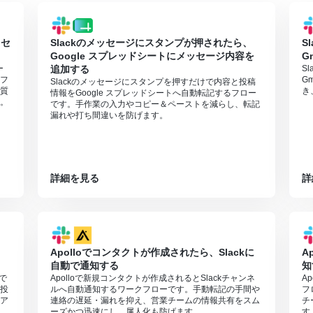
ラン・サクセスプランなどの有料プランは、2週間の無料トライアルを行
ッセ
Slackのメッセージにスタンプが押されたら、
S
Google スプレッドシートにメッセージ内容を
G
ー
追加する
S
フ
G
Slackのメッセージにスタンプを押すだけで内容と投稿
質
き
情報をGoogle スプレッドシートへ自動転記するフロー
。
です。手作業の入力やコピー＆ペーストを減らし、転記
漏れや打ち間違いを防げます。
詳細を見る
詳
Apolloでコンタクトが作成されたら、Slackに
A
自動で通知する
知
動で
Apolloで新規コンタクトが作成されるとSlackチャンネ
A
投
ルへ自動通知するワークフローです。手動転記の手間や
フ
ア
連絡の遅延・漏れを抑え、営業チームの情報共有をスム
チ
ーズかつ迅速にし、属人化も防げます。
す