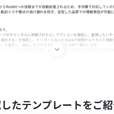
要約からRedditへの投稿までが自動処理されるため、手作業で対応して
る転記ミスや要点の抜け漏れを防ぎ、安定した品質での情報発信が可能
します。
ッセージがチャンネルに投稿されたら」アクションを設定し、監視したい
ト抽出する」を設定し、トリガーとなったSlackの投稿からテキスト情
る」を設定し、抽出したテキストを指定した内容で要約します。
ブレディットに新規投稿を作成」を設定し、AIが要約した内容を元に投稿
クション、「オペレーション」：トリガー起動後、フロー内で処理を行
lackの投稿本文だけでなく、投稿者名や投稿日時といった情報も抽出対
るテキストの文字数を任意で指定できるため、投稿先のサブレディット
要約文の前後に、定型文や関連リンクなどを追加し、投稿内容を自由にカスタ
似したテンプレートをご紹
携してください。
けるアプリとなっております。フリープラン・パーソナルプランの場合
注意ください。