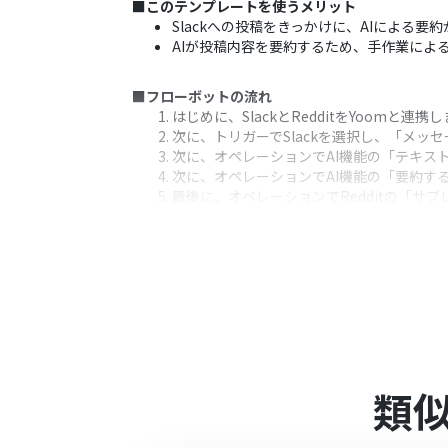
■このテンプレートを使うメリット
Slackへの投稿をきっかけに、AIによる
AIが投稿内容を要約するため、手作業によ
■フローボットの流れ
はじめに、SlackとRedditをYoomと連携
次に、トリガーでSlackを選択し、「メ
次に、オペレーションでAI機能の「テキス
次に、オペレーションでAI機能の「要約す
最後に、オペレーションでRedditの「サ
※「トリガー」：フロー起動のきっかけとなるア
■このワークフローのカスタムポイント
AIのテキスト抽出オペレーションでは、S
AIによる要約オペレーションでは、生成す
Redditへの投稿作成時に、AIによる
■注意事項
類
SlackとRedditのそれぞれとYoomを連
要約機能はミニプラン以上でご利用いただ
ータコネクトはエラーとなりますので、ご