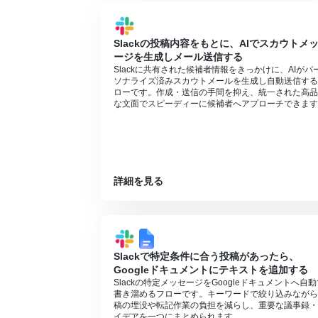
パーソナルプラン・ミニプラン・チームプ
象のアプリを使用することができます。
Slackの投稿内容をもとに、AIでスカウトメ
ージを生成しメール送信する
Slackに共有された候補者情報をきっかけに、AIがパ
ソナライズ済みスカウトメールを生成し自動送信する
ローです。作成・送信の手間を抑え、統一された高品
な文面でスピーディーに候補者へアプローチできます
詳細を見る
Slackで特定条件に合う投稿があったら、
Googleドキュメントにテキストを追加する
Slackの特定メッセージをGoogleドキュメントへ自
書き溜めるフローです。キーワードで絞り込みながら
稿の埋没や転記作業の負担を減らし、重要な議事録・
イデアを一つにまとめられます。