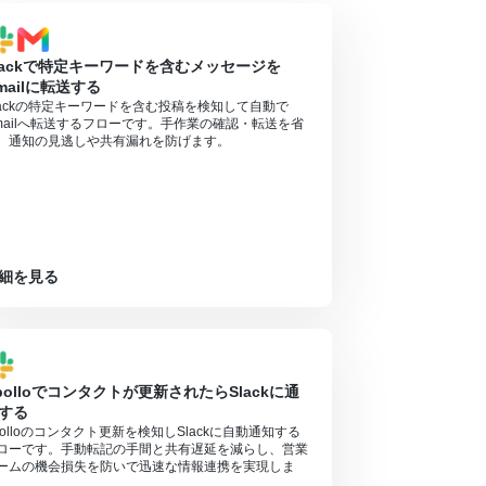
うことが可能です。無料トライアル中には制限対
lackで特定キーワードを含むメッセージを
mailに転送する
lackの特定キーワードを含む投稿を検知して自動で
mailへ転送するフローです。手作業の確認・転送を省
、通知の見逃しや共有漏れを防げます。
細を見る
polloでコンタクトが更新されたらSlackに通
する
polloのコンタクト更新を検知しSlackに自動通知する
ローです。手動転記の手間と共有遅延を減らし、営業
ームの機会損失を防いで迅速な情報連携を実現しま
。