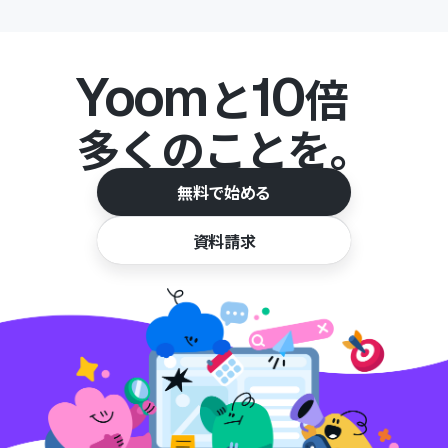
Yoom
10
と
倍
多くのことを。
無料で始める
資料請求