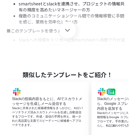
smartsheetとslackを連携させ、プロジェクトの情報共
有の精度を高めたいマネージャーの方
複数のコミュニケーションツール間での情報移管に手間
を感じ、業務を効率化したい方
■このテンプレートを使うメリット
Slackへの投稿をトリガーにSmartsheetへ自動で行が追
加されるため、情報転記にかかる作業時間を削減できま
す。
手作業による情報の転記ミスやタスクの登録漏れを防ぎ、
データの正確性を保ったままタスク管理を行うことに繋
がります。
類似したテンプレートをご紹介！
■フローボットの流れ
はじめに、SlackとSmartsheetをYoomと連携します。
次に、トリガーでSlackを選択し、「メッセージがチャン
Slackの投稿内容をもとに、AIでスカウトメ
Slackのメッセージ
ネルに投稿されたら」というアクションを設定します。
ッセージを生成しメール送信する
ら、Google スプレ
次に、オペレーションで分岐機能を設定し、特定の条件
Slackに共有された候補者情報をきっかけに、AIがパ
内容を追加する
に合致する投稿のみ後続の処理に進むように設定します。
ーソナライズ済みスカウトメールを生成し自動送信
Slackのメッセージにス
するフローです。作成・送信の手間を抑え、統一さ
続けて、オペレーションでAI機能を設定し、Slackの投稿
稿情報をGoogle スプレ
れた高品質な文面でスピーディーに候補者へアプロ
フローです。手作業の入力
内容からタスクとして必要な情報を抽出します。
ーチできます。
らし、転記漏れや打ち間違
最後に、オペレーションでSmartsheetの「行を追加」ア