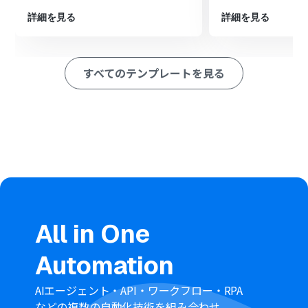
クションを設定し、抽出した情報を指定のシートに追加
します。
詳細を見る
詳細を見る
※「トリガー」：フロー起動のきっかけとなるアクション、「オ
ペレーション」：トリガー起動後、フロー内で処理を行うアク
ション
すべてのテンプレートを見る
■このワークフローのカスタムポイント
分岐機能では、フローボットを起動させる投稿の条件を
任意で設定してください。特定のキーワードやハッシュ
タグ、特定のユーザーからの投稿などを条件に指定できま
す。
Smartsheetに追加する項目は、Slackの投稿からAI機能
で抽出したテキストや投稿者名、投稿日時など、管理した
い内容に合わせて自由に設定してください。
■注意事項
All in One
SmartsheetとSlackのそれぞれとYoomを連携してくださ
い。
Automation
トリガーは5分、10分、15分、30分、60分の間隔で起動
間隔を選択できます。
プランによって最短の起動間隔が異なりますので、ご注意
AIエージェント・API・ワークフロー・RPA
ください。
などの複数の自動化技術を組み合わせ、