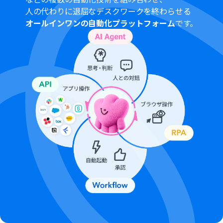
分岐はミニプラン以上のプランでご利用いただける機能
人の代わりに退屈なデスクワークを終わらせる
（オペレーション）となっております。フリープランの場
オールインワンの自動化プラットフォーム
です。
合は設定しているフローボットのオペレーションはエラ
ーとなりますので、ご注意ください。
ミニプランなどの有料プランは、2週間の無料トライアル
を行うことが可能です。無料トライアル中には制限対象の
アプリや機能（オペレーション）を使用することができ
ます。