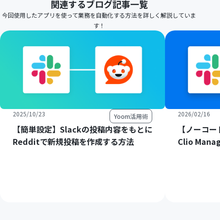
関連するブログ記事一覧
今回使用したアプリを使って業務を自動化する方法を詳しく解説していま
す！
2025/10/23
2026/02/16
Yoom活用術
【簡単設定】Slackの投稿内容をもとに
【ノーコード
Redditで新規投稿を作成する方法
Clio M