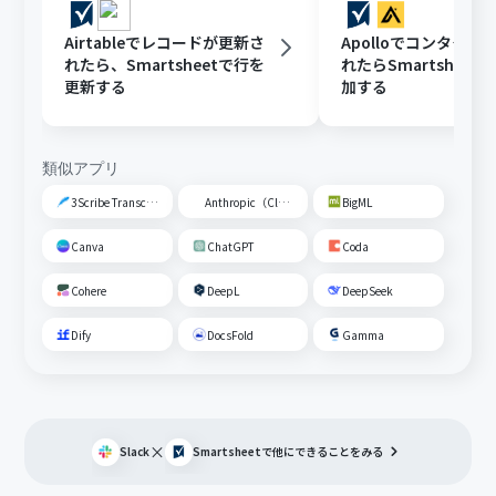
Airtableでレコードが更新さ
Apolloでコンタクト
れたら、Smartsheetで行を
れたらSmartsheet
更新する
加する
類似アプリ
3Scribe Transcription
Anthropic（Claude）
BigML
Canva
ChatGPT
Coda
Cohere
DeepL
DeepSeek
Dify
DocsFold
Gamma
×
Slack
Smartsheet
で他にできることをみる