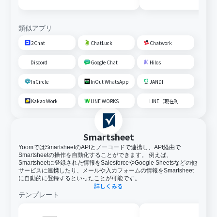
内容を追加する
類似アプリ
2Chat
ChatLuck
Chatwork
Discord
Google Chat
Hilos
InCircle
InOut WhatsApp
JANDI
Kakao Work
LINE WORKS
LINE（現在利用不可）
Smartsheet
YoomではSmartsheetのAPIとノーコードで連携し、API経由で
Smartsheetの操作を自動化することができます。 例えば、
Smartsheetに登録された情報をSalesforceやGoogle Sheetsなどの他
サービスに連携したり、メールや入力フォームの情報をSmartsheet
に自動的に登録するといったことが可能です。
詳しくみる
テンプレート