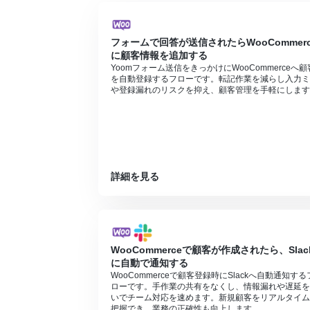
フォームで回答が送信されたらWooCommerc
に顧客情報を追加する
Yoomフォーム送信をきっかけにWooCommerceへ顧
を自動登録するフローです。転記作業を減らし入力ミ
や登録漏れのリスクを抑え、顧客管理を手軽にします
詳細を見る
WooCommerceで顧客が作成されたら、Slac
に自動で通知する
WooCommerceで顧客登録時にSlackへ自動通知する
ローです。手作業の共有をなくし、情報漏れや遅延を
いでチーム対応を速めます。新規顧客をリアルタイム
把握でき、業務の正確性も向上します。