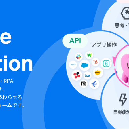
ne
ion
・RPA
せ、
終わらせる
ォーム
です。