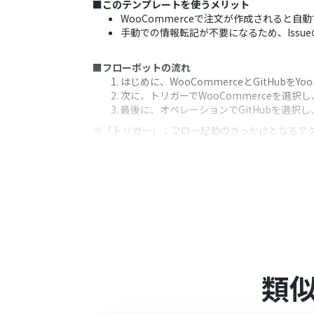
■このテンプレートを使うメリット
WooCommerceで注文が作成されると自
手動での情報転記が不要になるため、Iss
■フローボットの流れ
はじめに、WooCommerceとGitHubをY
次に、トリガーでWooCommerceを選
最後に、オペレーションでGitHubを選択し
※「トリガー」：フロー起動のきっかけとなるア
■このワークフローのカスタムポイント
GitHubでIssueを作成する際、タイト
トリガーで取得したWooCommerceの注
■注意事項
WooCommerce、GitHubのそれぞれと
類