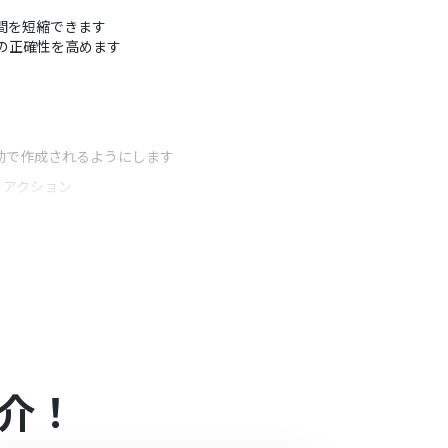
時間を短縮できます
応の正確性を高めます
自動で作成されるようにします
うアクション
時に変数として埋め込むことが可能です
介！