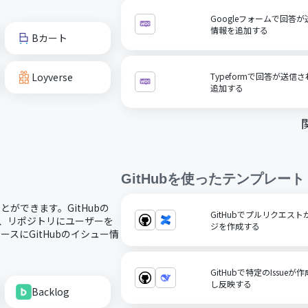
Googleフォームで回答が
情報を追加する
Bカート
Loyverse
Typeformで回答が送信
追加する
GitHub
を使ったテンプレート
ことができます。GitHubの
GitHubでプルリクエストが
り、リポジトリにユーザーを
ジを作成する
スにGitHubのイシュー情
GitHubで特定のIssue
し反映する
Backlog