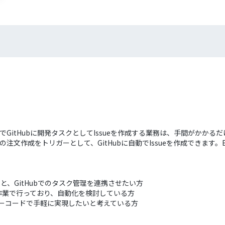
業でGitHubに開発タスクとしてIssueを作成する業務は、手間がか
での注文作成をトリガーとして、GitHubに自動でIssueを作成できま
文と、GitHubでのタスク管理を連携させたい方
作業で行っており、自動化を検討している方
携を、ノーコードで手軽に実現したいと考えている方