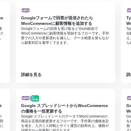
e
Googleフォームで回答が送信されたら
T
WooCommerceに顧客情報を追加する
W
客
Googleフォームの回答を受け取るとYoom経由で
T
ス
WooCommerceに顧客情報を登録するフローです。手作
自
。
業での入力や更新遅れを減らし、データ精度を保ちなが
え
ら顧客対応を素早くできます。
ら
詳細を見る
詳
k
Google スプレッドシートからWooCommerce
G
の価格を一括更新する
W
フ
Google スプレッドシートのデータでWooCommerceの
G
防
商品を定期自動更新するフローです。手作業の価格改定
を
に
を省き、入力ミス抑制とサイト運営の効率向上、価格や
無
説明文の一括更新に役立ちます。
ま