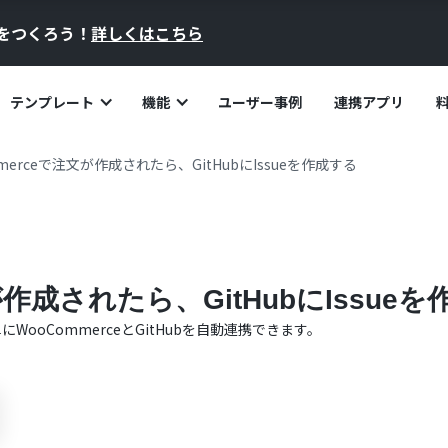
員をつくろう！
詳しくはこちら
テンプレート
機能
ユーザー事例
連携アプリ
merceで注文が作成されたら、GitHubにIssueを作成する
が作成されたら、GitHubにIssue
単に
WooCommerce
と
GitHub
を自動連携できます。