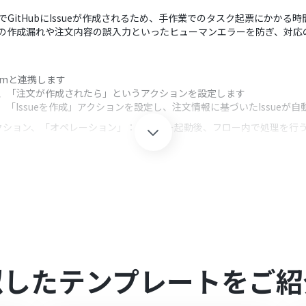
動でGitHubにIssueが作成されるため、手作業でのタスク起票にかかる
ueの作成漏れや注文内容の誤入力といったヒューマンエラーを防ぎ、対
oomと連携します
択し、「注文が作成されたら」というアクションを設定します
、「Issueを作成」アクションを設定し、注文情報に基づいたIssueが
クション、「オペレーション」：トリガー起動後、フロー内で処理を行
ルや本文などの各項目に、任意の固定テキストを設定できます
文番号や商品名、顧客情報といった動的な値を、GitHubのIssue作成
Yoomを連携してください。
似したテンプレートをご紹