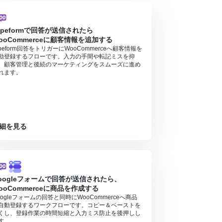
ypeformで回答が送信されたら
ooCommerceに顧客情報を追加する
ypeform回答をトリガーにWooCommerceへ顧客情報を
動登録するフローです。入力の手間や転記ミスを抑
、顧客管理と後続のマーケティングをスムーズに進め
れます。
細を見る
oogleフォームで回答が送信されたら、
ooCommerceに商品を作成する
oogleフォームの回答と同時にWooCommerceへ商品
自動登録するワークフローです。コピー＆ペーストを
くし、登録作業の時間短縮と入力ミス防止を後押しし
す。