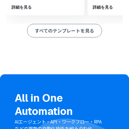
※「トリガー」：フロー起動のきっかけとなるアクション、「オ
詳細を見る
詳細を見る
ペレーション」：トリガー起動後、フロー内で処理を行うアク
ション
■このワークフローのカスタムポイント
すべてのテンプレートを見る
トリガーに設定するフォームのタイトルや、ユーザーに
入力を求める質問項目は、用途に合わせて任意の内容に
編集してください
Memに情報を保存するアクションでは、フォームから取
得したどの値をMemに保存するかを任意で設定してくだ
さい
■注意事項
Mem、DripのそれぞれとYoomを連携してください。
All in One
Automation
AIエージェント・API・ワークフロー・RPA
などの複数の自動化技術を組み合わせ、