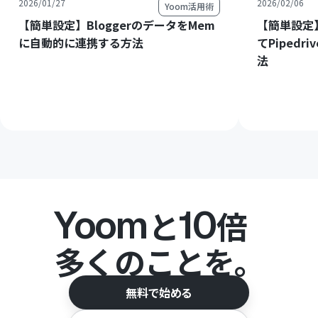
2026/01/27
2026/02/06
Yoom活用術
【簡単設定】BloggerのデータをMem
【簡単設定】
に自動的に連携する方法
てPiped
法
Yoom
10
と
倍
多くのことを。
無料で始める