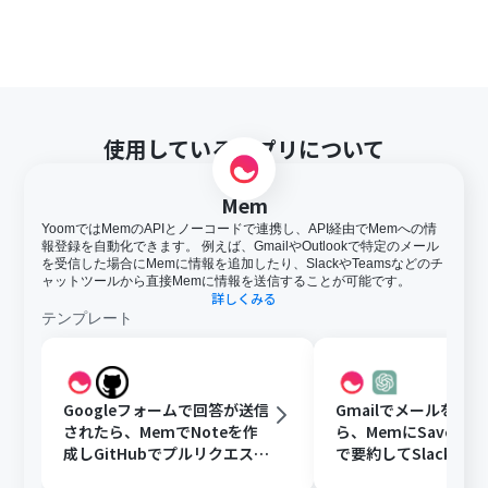
使用しているアプリについて
Mem
YoomではMemのAPIとノーコードで連携し、API経由でMemへの情
報登録を自動化できます。 例えば、GmailやOutlookで特定のメール
を受信した場合にMemに情報を追加したり、SlackやTeamsなどのチ
ャットツールから直接Memに情報を送信することが可能です。
詳しくみる
テンプレート
Googleフォームで回答が送信
Gmailでメールを受
されたら、MemでNoteを作
ら、MemにSaveしCh
成しGitHubでプルリクエスト
で要約してSlackに
を作成する