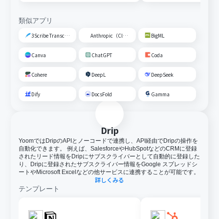
類似アプリ
3Scribe Transcription
Anthropic（Claude）
BigML
Canva
ChatGPT
Coda
Cohere
DeepL
DeepSeek
Dify
DocsFold
Gamma
Drip
YoomではDripのAPIとノーコードで連携し、API経由でDripの操作を
自動化できます。 例えば、SalesforceやHubSpotなどのCRMに登録
されたリード情報をDripにサブスクライバーとして自動的に登録した
り、Dripに登録されたサブスクライバー情報をGoogle スプレッドシ
ートやMicrosoft Excelなどの他サービスに連携することが可能です。
詳しくみる
テンプレート