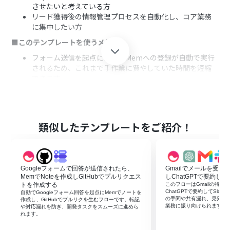
させたいと考えている方
リード獲得後の情報管理プロセスを自動化し、コア業務
に集中したい方
■このテンプレートを使うメリット
フォーム送信を起点にDripとMemへの登録が自動で実行
されるため、これまで手作業に費やしていた時間を短縮
できます
手動でのデータ転記が不要になることで、入力ミスや登録
漏れといったヒューマンエラーを防ぎ、データの正確性を
保ちます
■フローボットの流れ
類似したテンプレートをご紹介！
はじめに、DripとMemをYoomと連携します
次に、トリガーでフォームトリガーを選択し、「フォーム
が送信されたら」というアクションを設定します
Googleフォームで回答が送信されたら、
Gmailでメールを受信し
次に、オペレーションでMemを選択し、「Save to
MemでNoteを作成しGitHubでプルリクエス
しChatGPTで要約して
Mem」アクションでフォームから送信された情報を保存
トを作成する
このフローはGmailの特定
するように設定します
ChatGPTで要約してSla
自動でGoogleフォーム回答を起点にMemでノートを
の手間や共有漏れ、見落と
最後に、オペレーションでDripを選択し、「Create
作成し、GitHubでプルリクを生むフローです。転記
業務に振り向けられます。
や対応漏れを防ぎ、開発タスクをスムーズに進めら
Subscriber」アクションでフォームの情報を基に
れます。
Subscriberを作成するように設定します