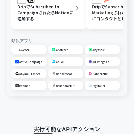
DripでSubscribed to
DripでSubscribed to
CampaignされたらNotionに
MarketingされたらH
追加する
にコンタクトとして
類似アプリ
AWeber
Abstract
Abyssale
ActiveCampaign
AdRoll
All-Images.ai
Anymail Finder
Bannerbear
Bannerbite
Beamer
Benchmark Email
BigMailer
実行可能なAPIアクション