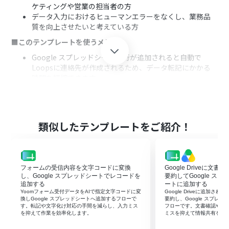
ケティングや営業の担当者の方
データ入力におけるヒューマンエラーをなくし、業務品
質を向上させたいと考えている方
■このテンプレートを使うメリット
Google スプレッドシートに行が追加されると自動で
Loopsに連絡先が作成されるため、データ転記にかかる
時間を短縮できます。
手作業での繰り返し入力がなくなることで、転記ミスや登
録漏れなどのヒューマンエラーの発生防止に繋がります。
■フローボットの流れ
類似したテンプレートをご紹介！
はじめに、Google スプレッドシートとLoopsをYoomと
連携します。
次に、トリガーでGoogle スプレッドシートを選択し、
「行が追加されたら」というアクションを設定します。
フォームの受信内容を文字コードに変換
Google Driveに文
次に、オペレーションでLoopsを選択し、「Create
し、Google スプレッドシートでレコードを
要約してGoogle ス
Contact」のアクションで、スプレッドシートの情報を元
追加する
ートに追加する
に連絡先を作成するよう設定します。
Yoomフォーム受付データをAIで指定文字コードに変
Google Driveに追加さ
最後に、オペレーションでGoogle スプレッドシートの
換しGoogle スプレッドシートへ追加するフローで
要約し、Google スプレ
す。転記や文字化け対応の手間を減らし、入力ミス
フローです。文書確認や転
「レコードを更新する」アクションを設定し、Loopsへの
を抑えて作業を効率化します。
ミスを抑えて情報共有を早
登録が完了したことを示すステータスなどを書き込みま