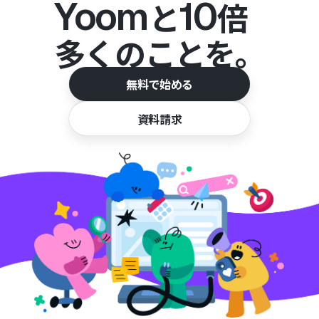
Yoom
10
と
倍
多くのことを。
無料で始める
資料請求