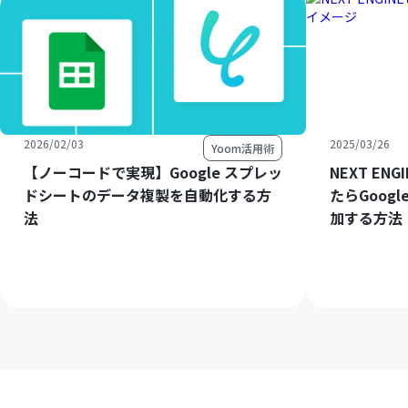
2026/02/03
2025/03/26
Yoom活用術
【ノーコードで実現】Google スプレッ
NEXT E
ドシートのデータ複製を自動化する方
たらGoog
法
加する方法