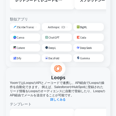
レッドシートでレコードを追
スプレッドシートの
加する
トに追加する
類似アプリ
3Scribe Transcription
Anthropic（Claude）
BigML
Canva
ChatGPT
Coda
Cohere
DeepL
DeepSeek
Dify
DocsFold
Gamma
Loops
YoomではLoopsのAPIとノーコードで連携し、API経由でLoopsの操
作を自動化できます。 例えば、SalesforceやHubSpotに登録された
リード情報をLoopsのオーディエンスに自動で登録したり、Loopsの
API経由でメールを送信することが可能です。
詳しくみる
テンプレート