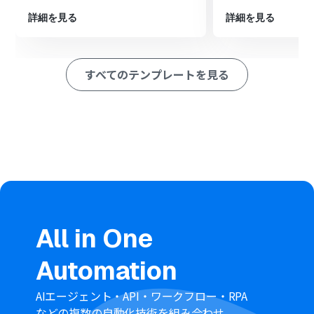
す。
詳細を見る
詳細を見る
※「トリガー」：フロー起動のきっかけとなるアクション、「オ
ペレーション」：トリガー起動後、フロー内で処理を行うアク
ション
すべてのテンプレートを見る
■このワークフローのカスタムポイント
Google スプレッドシートのトリガー設定では、自動化の
対象としたいスプレッドシートやシートを任意で設定し
てください。
Loopsで連絡先を作成する際に、名前やメールアドレス
などの各項目は、Google スプレッドシートから取得した
どの列のデータを使用するかを自由に設定できます。
■注意事項
Google スプレッドシートとLoopsのそれぞれとYoomを
連携してください。
All in One
トリガーは5分、10分、15分、30分、60分の間隔で起動
間隔を選択できます。
Automation
プランによって最短の起動間隔が異なりますので、ご注意
ください。
AIエージェント・API・ワークフロー・RPA
などの複数の自動化技術を組み合わせ、