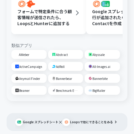
フォームで特定条件に合う顧
Google スプレッド
客情報が送信されたら、
行が追加されたら、Lo
LoopsとHunterに追加する
Contactを作成し、Di
で通知する
類似アプリ
AWeber
Abstract
Abyssale
ActiveCampaign
AdRoll
All-Images.ai
Anymail Finder
Bannerbear
Bannerbite
Beamer
Benchmark Email
BigMailer
×
Google スプレッドシート
Loops
で他にできることをみる