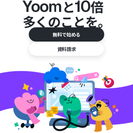
Yoom
10
と
倍
多くのことを。
無料で始める
資料請求