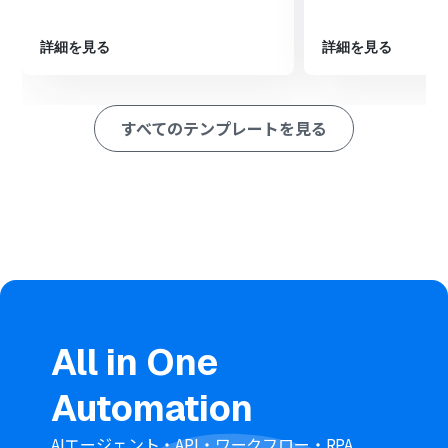
※「トリガー」：フロー起動のきっかけとなるアクション、「オ
ペレーション」：トリガー起動後、フロー内で処理を行うアク
詳細を見る
詳細を見る
ション
■このワークフローのカスタムポイント
kintoneにレコードを追加する際、どの項目にどのデータ
すべてのテンプレートを見る
を登録するかを自由に設定できます。例えば、マネーフォ
ワード クラウド経費から取得した申請日や金額、摘要と
いった情報を、kintoneアプリの対応するフィールドに紐
づけて自動で入力することが可能です。
■
注意事項
マネーフォワード クラウド経費とkintoneのそれぞれと
Yoomを連携してください。
トリガーは5分、10分、15分、30分、60分の間隔で起動
間隔を選択できます。・プランによって最短の起動間隔が
異なりますので、ご注意ください。
All in One
Automation
AIエージェント・API・ワークフロー・RPA