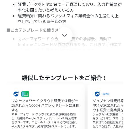
経費データをkintoneで一元管理しており、入力作業の効
率化を図りたいと考えている方
経費精算に関わるバックオフィス業務全体の生産性向上
を目指している責任者の方
■このテンプレートを使うメリット
マネーフォワード クラウド経費での承認後、自動で
kintoneにレコードが作成されるため、これまで手作業で
行っていた転記業務の時間を短縮できます。
システムが自動でデータを連携するため、手作業による
転記ミスや入力漏れといったヒューマンエラーの発生を
防ぎ、データの正確性を保つことに繋がります。
■フローボットの流れ
類似したテンプレートをご紹介！
はじめに、マネーフォワード クラウド経費とkintoneを
Yoomと連携します。
次に、トリガーでマネーフォワード クラウド経費を選択
マネーフォワード クラウド経費で経費が申
ジョブカン経費精算・
し、「経費申請が承認されたら」というアクションを設定
請されたらGoogle スプレッドシートに連携
申請が承認されたらマ
します。
する
ウド経費に従業員を登
最後に、オペレーションでkintoneの「レコードを追加す
マネーフォワード クラウド経費の新規申請を検知
ジョブカン経費精算・ワー
る」アクションを設定し、承認された経費情報を基にレコ
し、明細をGoogle スプレッドシートへ即時反映す
をきっかけに、マネーフォ
るフローです。コピー&ペーストをやめて転記漏れ
業員情報を自動登録するフ
ードが追加されるように設定します。
や入力ミスを防ぎ、経費管理をスマートにします。
記ミスを防ぎ、入社手続き