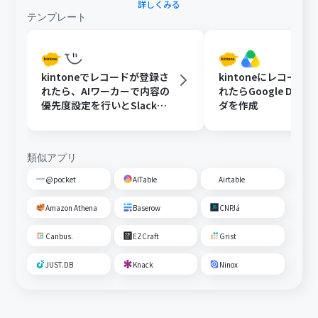
詳しくみる
テンプレート
kintoneでレコードが登録さ
kintoneにレコード
れたら、AIワーカーで内容の
れたらGoogle Driv
優先度設定を行いとSlackで
ダを作成
通知する
類似アプリ
@pocket
AITable
Airtable
Amazon Athena
Baserow
CNPJá
Canbus.
EZCraft
Grist
JUST.DB
Knack
Ninox