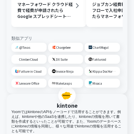
マネーフォワード クラウド経
ジョブカン経費精算
費で経費が申請されたら
フローで入社申請が
Google スプレッドシートに
たらマネーフォワード
連携する
ド経費に従業員を登
類似アプリ
@Tovas
Chargebee
ChartMogul
ClimberCloud
DX Suite
Fakturoid
Fatture in Cloud
Invoice Ninja
Klippa DocHorizon
Lexware Office
MakeLeaps
Misoca
kintone
YoomではkintoneのAPIをノーコードで活用することができます。例
えば、kintoneや他のSaaSを連携したり、kintoneの情報を用いて書
類を作成するといったことが可能です。また、Yoomのデータベース
にkintoneの情報を同期し、様々な用途でkintoneの情報を活用するこ
とも可能です。