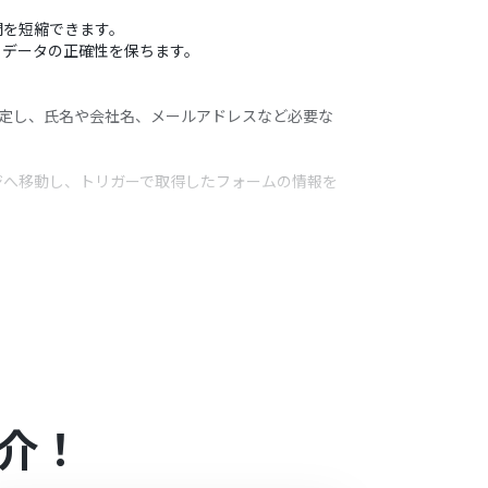
間を短縮できます。
、データの正確性を保ちます。
設定し、氏名や会社名、メールアドレスなど必要な
ジへ移動し、トリガーで取得したフォームの情報を
うアクション
合わせ種別や役職といった項目を任意で追加・削除
わせて設定してください。ログイン情報や入力先の
介！
ン・ミニプラン・チームプランの場合は設定してい
象のアプリやブラウザを操作するオペレーション