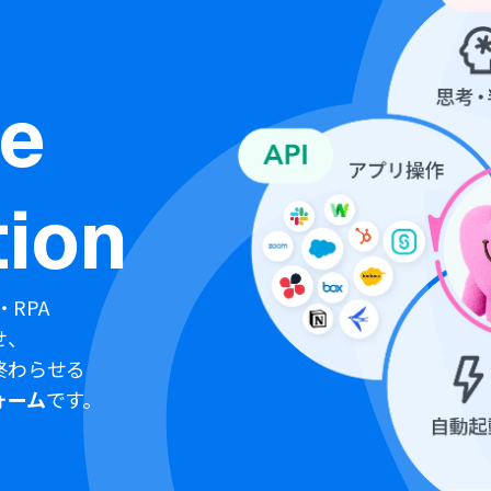
ne
ion
・RPA
せ、
終わらせる
ォーム
です。