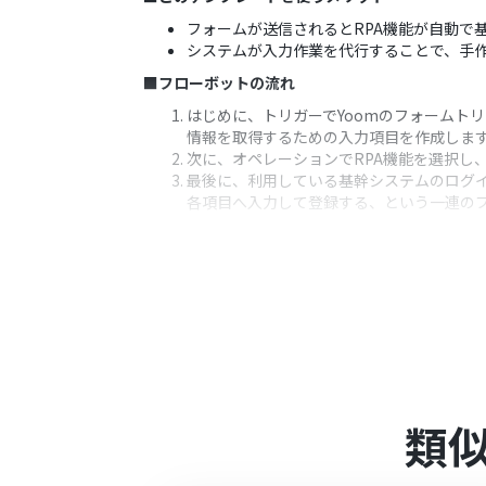
フォームが送信されるとRPA機能が自動で
システムが入力作業を代行することで、手
■フローボットの流れ
はじめに、トリガーでYoomのフォームト
情報を取得するための入力項目を作成しま
次に、オペレーションでRPA機能を選択し
最後に、利用している基幹システムのログイ
各項目へ入力して登録する、という一連の
※「トリガー」：フロー起動のきっかけとなるア
■このワークフローのカスタムポイント
フォームトリガーで設定する入力項目は、
してください。
RPA機能で設定する「ブラウザを操作する
項目指定などを変更する必要があります。
■注意事項
類
ブラウザを操作するオペレーションはサク
るフローボットのオペレーションはエラー
サクセスプランなどの有料プランは、2週