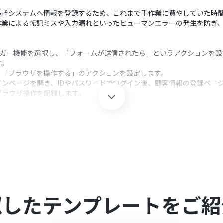
基幹システムへ情報を登録するため、これまで手作業に費やしていた時
作業による転記ミスや入力漏れといったヒューマンエラーの発生を防ぎ
リガー機能を選択し、「フォームが送信されたら」というアクションを
す。
、「ブラウザを操作する」のアクションを設定します。
ンページを開き、IDやパスワードでログイン後、顧客情報の登録ペー
ブラウザ操作を記録します。
クション、「オペレーション」：トリガー起動後、フロー内で処理を行
自社の運用に合わせて自由にカスタマイズが可能です。例えば、お問い
」の内容は、実際に利用している基幹システムの画面や操作フローに合
似したテンプレートをご紹
セスプランでのみご利用いただける機能となっております。フリープラ
となりますので、ご注意ください。
間の無料トライアルを行うことが可能です。無料トライアル中には制限対