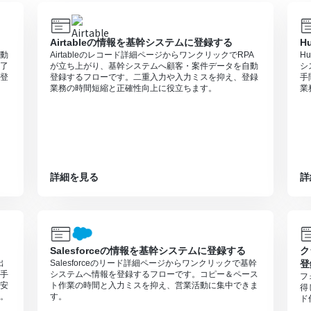
Airtableの情報を基幹システムに登録する
H
自動
Airtableのレコード詳細ページからワンクリックでRPA
H
了
が立ち上がり、基幹システムへ顧客・案件データを自動
シ
登
登録するフローです。二重入力や入力ミスを抑え、登録
手
業務の時間短縮と正確性向上に役立ちます。
業
詳細を見る
詳
Salesforceの情報を基幹システムに登録する
ク
出
Salesforceのリード詳細ページからワンクリックで基幹
登
。手
システムへ情報を登録するフローです。コピー＆ペース
フ
安
ト作業の時間と入力ミスを抑え、営業活動に集中できま
得
。
す。
ド