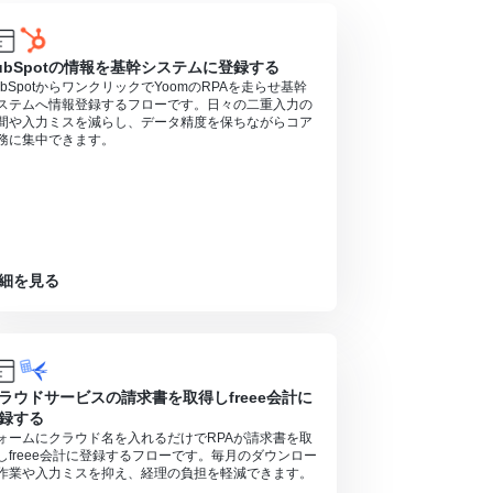
ubSpotの情報を基幹システムに登録する
ubSpotからワンクリックでYoomのRPAを走らせ基幹
ステムへ情報登録するフローです。日々の二重入力の
間や入力ミスを減らし、データ精度を保ちながらコア
務に集中できます。
細を見る
ラウドサービスの請求書を取得しfreee会計に
録する
ォームにクラウド名を入れるだけでRPAが請求書を取
しfreee会計に登録するフローです。毎月のダウンロー
作業や入力ミスを抑え、経理の負担を軽減できます。